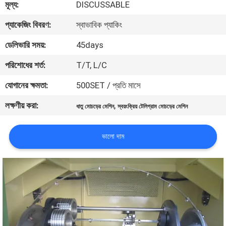
মূল্য:
DISCUSSABLE
কারখানা
প্যাকেজিং বিবরণ:
স্বাভাবিক প্যাকিং
পরিদর্শন
ডেলিভারি সময়:
45days
পরিশোধের শর্ত:
T/T, L/C
গুণমান
যোগানের ক্ষমতা:
500SET / প্রতি মাসে
নিয়ন্ত্রণ
লক্ষণীয় করা:
,
ধাতু মোচড়ের মেশিন
স্বয়ংক্রিয় টেলিগ্রাম মোচড়ের মেশিন
আমাদের
ভালো দাম
সাথে
যোগাযোগ
খবর