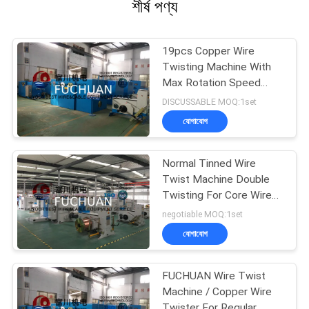
শীর্ষ পণ্য
19pcs Copper Wire
Twisting Machine With
Max Rotation Speed
2000rpm / 4000TPM
DISCUSSABLE MOQ:1set
যোগাযোগ
Normal Tinned Wire
Twist Machine Double
Twisting For Core Wires
Touch Screen
negotiable MOQ:1set
যোগাযোগ
FUCHUAN Wire Twist
Machine / Copper Wire
Twister For Regular