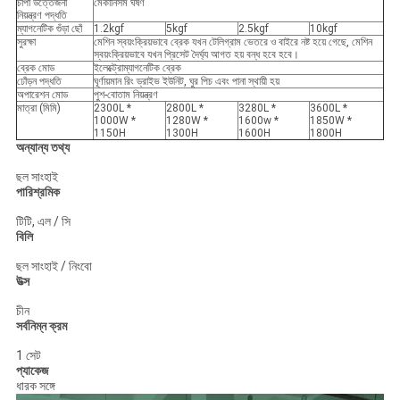
চাপা উত্তেজনা
মেকানিসম ঘর্ষণ
নিয়ন্ত্রণ পদ্ধতি
ম্যাগনেটিক গুঁড়া ছোঁ
1.2kgf
5kgf
2.5kgf
10kgf
সুরক্ষা
মেশিন স্বয়ংক্রিয়ভাবে ব্রেক যখন টেলিগ্রাম ভেতরে ও বাইরে নষ্ট হয়ে গেছে, মেশিন
স্বয়ংক্রিয়ভাবে যখন প্রিসেট দৈর্ঘ্য আগত হয় বন্ধ হবে হবে।
ব্রেক মোড
ইলেক্ট্রোম্যাগনেটিক ব্রেক
ঢোঁড়ন পদ্ধতি
ঘূর্ণায়মান রিং ড্রাইভ ইউনিট, ঘুর পিচ এবং পানা স্থায়ী হয়
অপারেশন মোড
পুশ-বোতাম নিয়ন্ত্রণ
মাত্রা (মিমি)
2300L *
2800L *
3280L *
3600L *
1000W *
1280W *
1600w *
1850W *
1150H
1300H
1600H
1800H
অন্যান্য তথ্য
ছল সাংহাই
পারিশ্রমিক
টিটি, এল / সি
বিলি
ছল সাংহাই / নিংবো
উত্স
চীন
সর্বনিম্ন ক্রম
1 সেট
প্যাকেজ
ধারক সঙ্গে