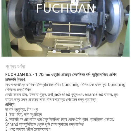
মামলা
সাইট
ম্যাপ
PRIVACY
POLICY
পণ্যের বর্ণনা
FUCHUAN 0.2 - 1.70mm ওয়্যার মোচড়ের মেকানিসম ঘর্ষণ কন্ট্রোল দিয়ে মেশিন
চটজলদি বিবরণ:
মডেল একটি স্বাভাবিক টেলিগ্রাম উচ্চ গতির bunching মেশিন এবং ডবল সুতা bunching
মেশিনের জন্য সিরিজ
বেয়ার তামার তার, টিনজাত পুতুল, রূপা jacketed পুতুল এবং enameled তারের, মূল
তারের জন্য ডবল মোচড়ের সাত পিসি উপরোক্ত মোচড়ের জন্য প্রযোজ্য।
বৈশিষ্ট্য:
জাপান প্রযুক্তি, চীন পণ্য
1. উচ্চ গতির, ভাল স্থায়িত্ব
2. সরাসরি নম বেল্ট লাইন ধরে টাকু নির্দেশিকা চাকা থেকে টেলিগ্রাম, প্রারম্ভিক এড়াতে,
Strand অ্যালুমিনিয়াম প্লেট ঘূর্ণন চাকা ব্যর্থতার জন্য জাম্পিং
3. খাদ: ব্যবহার গ্রীস তৈলাক্তকরণ