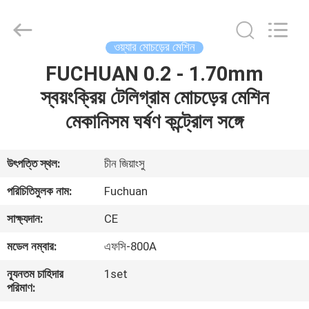
Kunshan
Fuchuan
Electrical
and
Mechanical
ওয়্যার মোচড়ের মেশিন
Co.,ltd.
All
Rights
FUCHUAN 0.2 - 1.70mm
বাড়ি
Reserved.
স্বয়ংক্রিয় টেলিগ্রাম মোচড়ের মেশিন
পণ্য
মেকানিসম ঘর্ষণ কন্ট্রোল সঙ্গে
ভিডিও
উৎপত্তি স্থল:
চীন জিয়াংসু
পরিচিতিমুলক নাম:
Fuchuan
ভিআর
সাক্ষ্যদান:
CE
শো
মডেল নম্বার:
এফসি-800A
আমাদের
ন্যূনতম চাহিদার
1set
পরিমাণ:
সম্পর্কে