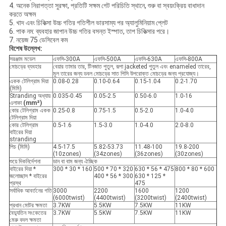
4. অনেক নিরাপত্তা সুরক্ষা, প্রতিটি সক্ষম গেট পরিচিতি স্থানে, শুরু বা স্বয়ংক্রিয় বাধাদান
করতে অক্ষম
5. খাদ এবং চিকিত্সা উচ্চ গতির গতিশীল ভারসাম্য পর অ্যালুমিনিয়াম প্লেট
6. পাক নম: ব্যবহার জাপান উচ্চ গতির বসন্ত ইস্পাত, তাপ চিকিত্সার পরে।
7. নয়েজ 75 ডেসিবেল কম
বিশেষ উল্লেখ:
সরঞ্জাম মডেল
এফসি-300A
এফসি-500A
এফসি-630A
এফসি-800A
মোচড়ের ব্যবহার
বেয়ার তামার তার, টিনজাত পুতুল, রূপা jacketed পুতুল এবং enameled তারের,
মূল তারের জন্য ডবল মোচড়ের সাত পিসি উপরোক্ত মোচড়ের জন্য প্রযোজ্য।
একক টেলিগ্রাম দিয়া
0.08-0.28
0.10-0.64
0.15-1.04
0.2-1.70
(মিমি)
Stranding অধ্যায়
0.035-0.45
0.05-2.5
0.50-6.0
1.0-16
এলাকা
(mm²)
কোর টেলিগ্রাম একক
0.25-0.8
0.75-1.5
0.5-2.0
1.0-4.0
টেলিগ্রাম দিয়া
কোর টেলিগ্রাম
0.5-1.6
1.5-3.0
1.0-4.0
2.0-8.0
বাইরের দিয়া
stranding
পিচ (মিমি)
4.5-17.5
5.82-53.73
11.48-100
19.8-200
(10zones)
(34zones)
(36zones)
(30zones)
শুয়ে দিকনির্দেশনা
ডান বা বাম জন্য ঐচ্ছিক
বাইরের দিয়া *
300 * 30 * 160
500 * 70 * 320
630 * 56 * 475
800 * 80 * 600
জলোচ্ছাস * বাইরের
400 * 56 * 300
630 * 125 *
প্রস্থ
475
সর্বাধিক আবর্তনের গতি
3000
2200
1600
1200
(6000twist)
(4400twist)
(3200twist)
(2400twist)
প্রধান মোটর ক্ষমতা
3.7KW
5.5KW
7.5KW
11KW
বৈদ্যুতিন সংকেতের
3.7KW
5.5KW
7.5KW
11KW
মেরু বদল ক্ষমতা