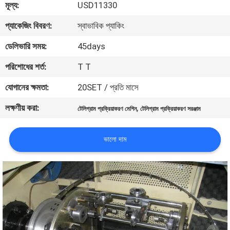
মূল্য:
USD11330
কারখানা
প্যাকেজিং বিবরণ:
স্বাভাবিক প্যাকিং
পরিদর্শন
ডেলিভারি সময়:
45days
পরিশোধের শর্ত:
T T
গুণমান
যোগানের ক্ষমতা:
20SET / প্রতি মাসে
নিয়ন্ত্রণ
লক্ষণীয় করা:
,
টেলিগ্রাম প্রক্রিয়াকরণ মেশিন
টেলিগ্রাম প্রক্রিয়াকরণ সরঞ্জাম
আমাদের
ভালো দাম
সাথে
যোগাযোগ
খবর