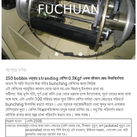
মামলা
সাইট
ম্যাপ
PRIVACY
POLICY
পণ্যের বর্ণনা
250 bobbin ওয়্যার stranding মেশিন 0.3Kgf একক মটকান জেড দিকনির্দেশনা
মডেল বি অতি উত্তম উচ্চ গতির bunching মেশিনের জন্য সিরিজ
এই মেশিনের প্রযুক্তি জাপান থেকে আনা হয় এবং জিয়াংসু উৎপাদন রাখা হয়
ফযীলত: উচ্চ ঘূর্ণন গতি, পূর্ণ ঢেরা খালি ঢেরা থেকে ধ্রুবক চাপা উত্তেজনা, সুতা তারের জন্য খাসা
সঙ্গে সঙ্গে, এটা এফসি-100 সক্রিয় ব্যাক সুতা মিটান মেশিন পর্যন্ত মেলে মোচড়ের পরিবর্তে
bunching উপলব্ধি করতে পারেন। এবং গ্রাহক প্রয়োজনীয়তা দেখা ক্ষুদ্র অংশ এলাকার
টেলিগ্রাম সুতা। মেশিন সিঙ্ক্রোনাইজেশন চাবুক দ্বারা চালিত হয়। শুধু পিচ পরিবর্তন করতে
গুটাইয়া রাখার জন্য যন্ত্র চাকা পরিবর্তন করতে হবে। কাজ সহজ।
সরঞ্জাম মডেল
এফসি-250B
মোচড়ের ব্যবহার
মূল তারের জন্য ডবল মোচড়ের (খালি তামার তার, টিনজাত পুতুল, রূপা jacketed পুতুল এবং
enameled তারের সাত পিসি উপরে) এটা মহাকাশ, চিকিৎসা সরঞ্জাম, সেলফোন এবং অতি
কন্ডাকটর মোচড়ের প্রয়োগ করা হয়।