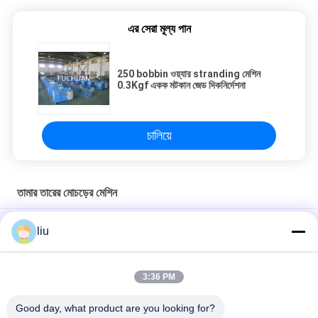
এর সেরা মূল্য পান
250 bobbin ওয়্যার stranding মেশিন
0.3Kgf একক মটকান জেড দিকনির্দেশনা
চালিয়ে
তামার তারের মোচড়ের মেশিন
0.04-2.52 মিমি খালি তামা তারের টিনযুক্ত তারের সিসিএ তারের twisting
liu
bunching buncher মেশিন
বহুমুখী কপার টুইস্টার মেশিন 3650L × 2000W × 2200Hmm মাত্রা
3:36 PM
উচ্চ পারফরম্যান্স কপার ওয়্যার twisting মেশিন 0-360 ° twisting কোণ সঙ্গে
Good day, what product are you looking for?