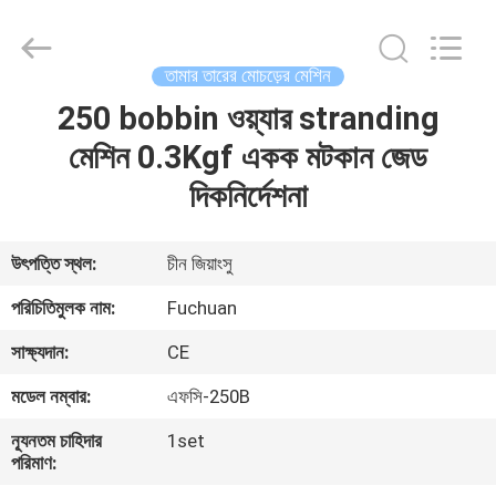
Kunshan
Fuchuan
Electrical
and
Mechanical
তামার তারের মোচড়ের মেশিন
Co.,ltd.
All
Rights
250 bobbin ওয়্যার stranding
বাড়ি
Reserved.
মেশিন 0.3Kgf একক মটকান জেড
পণ্য
দিকনির্দেশনা
ভিডিও
উৎপত্তি স্থল:
চীন জিয়াংসু
পরিচিতিমুলক নাম:
Fuchuan
ভিআর
সাক্ষ্যদান:
CE
শো
মডেল নম্বার:
এফসি-250B
আমাদের
ন্যূনতম চাহিদার
1set
পরিমাণ:
সম্পর্কে