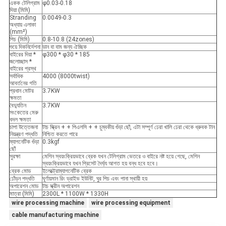
একক টেলিগ্রাম
φ0.03-0.18
দিয়া (মিমি)
Stranding
0.0049-0.3
অধ্যায় এলাকা
(mm²)
পিচ (মিমি)
0.8-10.8 (24zones)
শুয়ে দিকনির্দেশনা
ডান বা বাম জন্য ঐচ্ছিক
বাইরের দিয়া *
φ300 * φ30 * 185
জলোচ্ছাস *
বাইরের প্রস্থ
সর্বাধিক
4000 (8000twist)
আবর্তনের গতি
প্রধান মোটর
3.7KW
ক্ষমতা
বৈদ্যুতিন
3.7KW
সংকেতের মেরু
বদল ক্ষমতা
চাপা উত্তেজনা
টাচ স্ক্রিন + + পিএলসি + + চুম্বকীয় গুঁড়া ছোঁ, এটা সম্পূর্ণ ঢেরা খালি ঢেরা থেকে ধ্রুবক টান
নিয়ন্ত্রণ পদ্ধতি
নিশ্চিত করতে পারে
ম্যাগনেটিক গুঁড়া
0.3kgf
ছোঁ
সুরক্ষা
মেশিন স্বয়ংক্রিয়ভাবে ব্রেক যখন টেলিগ্রাম ভেতরে ও বাইরে নষ্ট হয়ে গেছে, মেশিন
স্বয়ংক্রিয়ভাবে যখন প্রিসেট দৈর্ঘ্য আগত হয় বন্ধ হবে হবে।
ব্রেক মোড
ইলেক্ট্রোম্যাগনেটিক ব্রেক
ঢোঁড়ন পদ্ধতি
ঘূর্ণায়মান রিং ড্রাইভ ইউনিট, ঘুর পিচ এবং পানা স্থায়ী হয়
অপারেশন মোড
টাচ স্ক্রীন অপারেশন
মাত্রা (মিমি)
2300L * 1100W * 1330H
wire processing machine
wire processing equipment
cable manufacturing machine