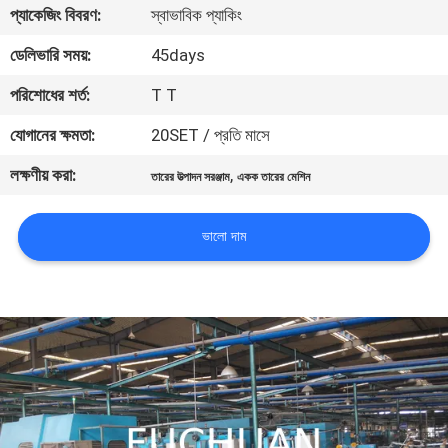
প্যাকেজিং বিবরণ:
স্বাভাবিক প্যাকিং
কারখানা
ডেলিভারি সময়:
45days
পরিদর্শন
পরিশোধের শর্ত:
T T
যোগানের ক্ষমতা:
20SET / প্রতি মাসে
গুণমান
লক্ষণীয় করা:
,
তারের উত্পাদন সরঞ্জাম
একক তারের মেশিন
নিয়ন্ত্রণ
ভালো দাম
আমাদের
সাথে
যোগাযোগ
খবর