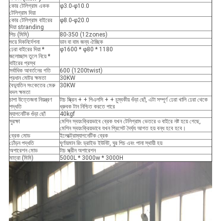
কোর টেলিগ্রাম একক
φ3.0-φ10.0
টেলিগ্রাম দিয়া
কোর টেলিগ্রাম বাইরের
φ8.0-φ20.0
দিয়া stranding
পিচ (মিমি)
80-350 (12zones)
শুয়ে দিকনির্দেশনা
ডান বা বাম জন্য ঐচ্ছিক
ঢেরা বাইরের দিয়া *
φ1600 * φ80 * 1180
জলোচ্ছাস তুলে নিয়ে *
বাইরের প্রস্থ
সর্বাধিক আবর্তনের গতি
600 (1200twist)
প্রধান মোটর ক্ষমতা
30KW
বৈদ্যুতিন সংকেতের মেরু
30KW
বদল ক্ষমতা
চাপা উত্তেজনা নিয়ন্ত্রণ
টাচ স্ক্রিন + + পিএলসি + + চুম্বকীয় গুঁড়া ছোঁ, এটা সম্পূর্ণ ঢেরা খালি ঢেরা থেকে
পদ্ধতি
ধ্রুবক টান নিশ্চিত করতে পারে
ম্যাগনেটিক গুঁড়া ছোঁ
40kgf
সুরক্ষা
মেশিন স্বয়ংক্রিয়ভাবে ব্রেক যখন টেলিগ্রাম ভেতরে ও বাইরে নষ্ট হয়ে গেছে,
মেশিন স্বয়ংক্রিয়ভাবে যখন প্রিসেট দৈর্ঘ্য আগত হয় বন্ধ হবে হবে।
ব্রেক মোড
ইলেক্ট্রোম্যাগনেটিক ব্রেক
ঢোঁড়ন পদ্ধতি
ঘূর্ণায়মান রিং ড্রাইভ ইউনিট, ঘুর পিচ এবং পানা স্থায়ী হয়
অপারেশন মোড
টাচ স্ক্রীন অপারেশন
মাত্রা (মিমি)
5000L * 3000w * 3000H