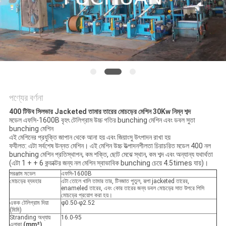
মামলা
সাইট
ম্যাপ
PRIVACY
পণ্যের বর্ণনা
POLICY
400 টিউব সিলভার Jacketed তামার তারের মোচড়ের মেশিন 30Kw নিম্ন শব্দ
মডেল এফসি-1600B বৃহৎ টেলিগ্রাম উচ্চ গতির bunching মেশিন এবং ডবল সুতা
bunching মেশিন
এই মেশিনের প্রযুক্তি জাপান থেকে আনা হয় এবং জিয়াংসু উৎপাদন রাখা হয়
ফযীলত: এটা সর্বশেষ উন্নত মেশিন। এই মেশিন উচ্চ উত্পাদনশীলতা চিরাচরিত মডেল 400 নল
bunching মেশিন প্রতিস্থাপন, কম শক্তি, ছোট মেঝে স্থান, কম শব্দ এবং অন্যান্য যথার্থতা
(এটা 1 + + 6 কন্ডাক্টর জন্য নল মেশিন স্বাভাবিক bunching চেয়ে 4.5times যায়)।
সরঞ্জাম মডেল
এফসি-1600B
মোচড়ের ব্যবহার
এটা তোলে খালি তামার তার, টিনজাত পুতুল, রূপা jacketed তারের,
enameled তারের, এবং কোর তারের জন্য ডবল মোচড়ের সাত উপরে পিসি
মোচড়ের প্রয়োগ করা হয়।
একক টেলিগ্রাম দিয়া
φ0.50-φ2.52
(মিমি)
Stranding অধ্যায়
16.0-95
এলাকা
(mm²)