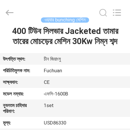
Kunshan
Fuchuan
Electrical
and
Mechanical
ওয়্যার bunching মেশিন
Co.,ltd.
All
Rights
400 টিউব সিলভার Jacketed তামার
বাড়ি
Reserved.
তারের মোচড়ের মেশিন 30Kw নিম্ন শব্দ
পণ্য
উৎপত্তি স্থল:
চীন জিয়াংসু
ভিডিও
পরিচিতিমুলক নাম:
Fuchuan
সাক্ষ্যদান:
CE
ভিআর
মডেল নম্বার:
এফসি-1600B
শো
ন্যূনতম চাহিদার
1set
পরিমাণ:
আমাদের
মূল্য:
USD86330
সম্পর্কে