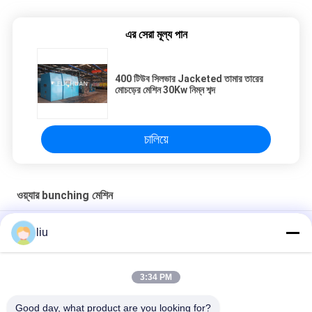
এর সেরা মূল্য পান
400 টিউব সিলভার Jacketed তামার তারের
মোচড়ের মেশিন 30Kw নিম্ন শব্দ
চালিয়ে
ওয়্যার bunching মেশিন
Φ1.0 - 12.0 মিমি বাইরের ডায়া জন্য দ্রুত গতির তামা তারের twisting মেশিন
liu
তামার তারের কোর তারের জন্য ডাবল টুইস্ট ব্যাচিং মেশিন
3:34 PM
Φ0.40-φ6 বর্গ মিটার ক্রস সেকশন এলাকা স্বয়ংক্রিয় তারের Bunching মেশিন
AC220V
Good day, what product are you looking for?