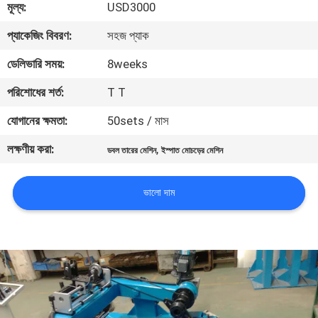
মূল্য:
USD3000
কারখানা
প্যাকেজিং বিবরণ:
সহজ প্যাক
পরিদর্শন
ডেলিভারি সময়:
8weeks
পরিশোধের শর্ত:
T T
গুণমান
যোগানের ক্ষমতা:
50sets / মাস
নিয়ন্ত্রণ
লক্ষণীয় করা:
,
ডবল তারের মেশিন
ইস্পাত মোচড়ের মেশিন
আমাদের
ভালো দাম
সাথে
যোগাযোগ
খবর