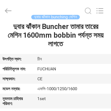
Kunshan
Fuchuan
Electrical
and
Mechanical
দুবার ঝাঁকান bunching মেশিন
Co.,ltd.
All
Rights
দুবার ঝাঁকান Buncher তামার তারের
বাড়ি
Reserved.
মেশিন 1600mm bobbin পর্যন্ত সময়
পণ্য
লাগতে
ভিডিও
উৎপত্তি স্থল:
চীন
পরিচিতিমুলক নাম:
FUCHUAN
ভিআর
সাক্ষ্যদান:
CE
শো
মডেল নম্বার:
এফসি-1000/1250/1600
আমাদের
ন্যূনতম চাহিদার
1set
পরিমাণ:
সম্পর্কে