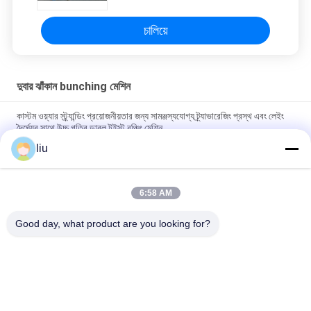
চালিয়ে
দুবার ঝাঁকান bunching মেশিন
কাস্টম ওয়্যার স্ট্র্যান্ডিং প্রয়োজনীয়তার জন্য সামঞ্জস্যযোগ্য ট্র্যাভারেজিং প্রস্থ এবং লেইং
দৈর্ঘ্যের সাথে উচ্চ গতির ডাবল টুইস্ট বঞ্চিং মেশিন
liu
বেয়ার টিনড এবং সিলভার প্ল্যাটেড তারের সাত বা তার বেশি স্ট্র্যান্ডিংয়ের জন্য যথার্থ ডাবল
টুইস্ট ব্যাচিং মেশিন
6:58 AM
হাই স্পিড ডাবল টুইস্ট বুনচিং মেশিন কোর ওয়্যার ডাবল টুইস্ট এবং মাল্টি স্ট্র্যান্ড ওয়্যার
স্ট্র্যান্ডিং অ্যাপ্লিকেশনগুলির জন্য ডিজাইন করা হয়েছে
Good day, what product are you looking for?
সব
তামার তারের Bunching 
ওয়্যার মোচড়ের মেশিন
মেশিন