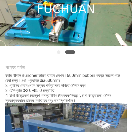
মামলা
সাইট
ম্যাপ
PRIVACY
POLICY
পণ্যের বর্ণনা
দুবার ঝাঁকান Buncher তামার তারের মেশিন 1600mm bobbin পর্যন্ত সময় লাগতে
ঢেরা জন্য 1.Fit: প্রধানত dia630mm
2. প্যাসিভ বেতন থেকে সক্রিয় পর্যন্ত সময় লাগতে মেশিনে বন্ধ
3. টেলিগ্রাম Φ2.0-Φ5.0 জন্য ফিট
4. চাপা উত্তেজনা নিয়ন্ত্রণ: বসন্ত টাইপ টান বন্দুক নিয়ন্ত্রণ, চাপা উত্তেজনা, মেশিন
স্বয়ংক্রিয়ভাবে তারের বিরতি হয় বন্ধ হবে স্থিতিশীল।