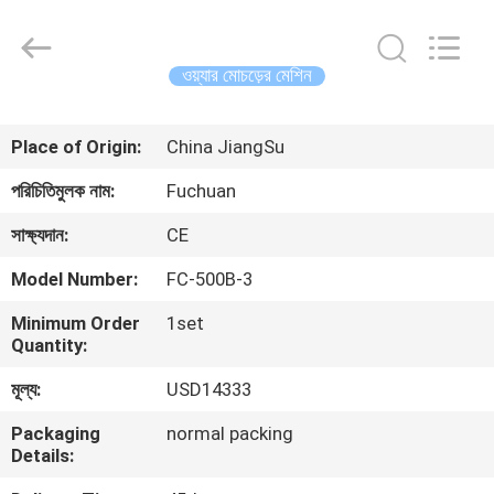
Kunshan
Fuchuan
Electrical
and
Mechanical
ওয়্যার মোচড়ের মেশিন
Co.,ltd.
All
Rights
বাড়ি
Reserved.
Place of Origin:
China JiangSu
পণ্য
পরিচিতিমুলক নাম:
Fuchuan
সাক্ষ্যদান:
CE
ভিডিও
Model Number:
FC-500B-3
Minimum Order
1set
ভিআর
Quantity:
শো
মূল্য:
USD14333
Packaging
normal packing
আমাদের
Details:
সম্পর্কে