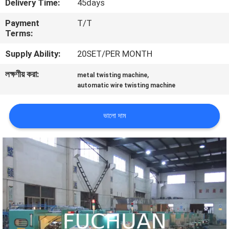
Delivery Time:
45days
Payment
T/T
কারখানা
Terms:
পরিদর্শন
Supply Ability:
20SET/PER MONTH
লক্ষণীয় করা:
,
গুণমান
metal twisting machine
automatic wire twisting machine
নিয়ন্ত্রণ
ভালো দাম
আমাদের
সাথে
যোগাযোগ
খবর