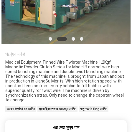
মামলা
সাইট
ম্যাপ
PRIVACY
পণ্যের বর্ণনা
POLICY
Medical Equipment Tinned Wire Twister Machine 1.2Kgf
Magnetic Powder Clutch Series for Model B normal wire high
speed bunching machine and double twist bunching machine
The technology of this machine is brought from Japan and put
in production in JiangSu Merits: With high rotation speed, with
constant tension from empty bobbin to full bobbin, with
superior quality for twist wire, The machine is driven by
synchronization strap. Only need to change the capstan wheel
to change
তারের twister মেশিন
স্বয়ংক্রিয় তারের মোচড়ের মেশিন
ধাতু twisting মেশিন
এর সেরা মূল্য পান