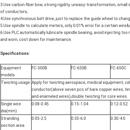
3.Use carbon fiber bow, strong rigidity, uneasy-transformation, small sh
of conductors;
4.Use synchronous belt drive, just to replace the guide wheel to chang
5.Use spindle to calculate meters, only 0.01% error for a certain wire&
6.Use PLC automatically lubricate spindle bearing, avoid injecting too 
and worn, cost down for maintenance.
Specifications:
Equipment
FC-500B
FC-650B
FC-650C
models
Twisting usage
Apply for twisting aerospace, medical equipment, cel
conductor(above seven pcs of bare copper wires, tinn
and enameled wires),double twisting for core wires.
Single wire
0.08-0.45
0.15-1.04
0.12-0.52
dia(mm)
Stranding
0.05-2.5
0.35-6.0
0.30-4.0
section area