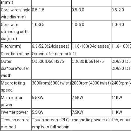
(
mm²)
Core wire single
0.5-1.5
0.5-3.0
0.5-2.0
wire dia(mm)
Core wire
1.0-3.5
1.0-6.0
1.0-4.0
stranding outer
dia(mm)
Pitch(mm)
6.3-52.3(24classes)
11.6-100(34classes)
11.6-100(
Direction of lay
Optional for right or left
Outer
OD500 ID56 H375
OD630 ID56 H475
OD630 ID5
dia*bore*outer
OD630 ID1
width
Max rotating
3000rpm(6000twist)
2000rpm(4000twist)
2400rpm(4
speed
Main motor
5.5KW
7.5KW
11KW
power
Inverter power
5.5KW
7.5KW
11KW
Tension control
Touch screen +PLC+ magnetic powder clutch, ensur
method
empty to full bobbin