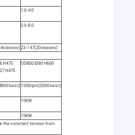
1.0-4.0
2.0-8.0
34classes)
23-147(20classes)
6 H475
OD800 ID80 H600
27 H475
800twist)
1500rpm(3000twist)
15KW
15KW
e the constant tension from