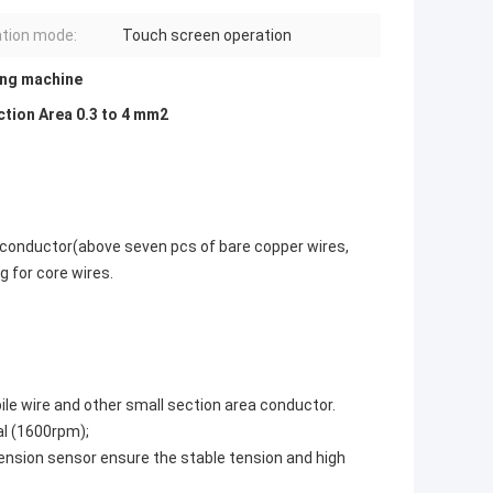
tion mode:
Touch screen operation
ing machine
tion Area 0.3 to 4 mm2
a conductor(above seven pcs of bare copper wires,
g for core wires.
bile wire and other small section area conductor.
al (1600rpm);
ension sensor ensure the stable tension and high