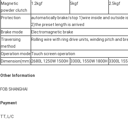
Magnetic
1.2kgf
5kgf
2.5kgf
powder clutch
Protection
automatically brake/stop 1)wire inside and outside i
2)the preset length is arrived
Brake mode
Electromagnetic brake
Traversing
Rolling wire with ring drive units, winding pitch and b
method
Operation mode
Touch screen operation
Dimension(mm)
2680L 1250W 1500H
3300L 1550W 1800H
3300L 15
Other Information
FOB SHANGHAI
Payment
TT, L/C