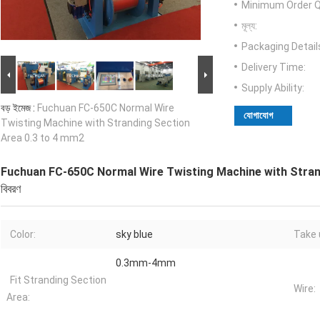
Minimum Order Q
মূল্য:
Packaging Detail
Delivery Time:
Supply Ability:
বড় ইমেজ :
Fuchuan FC-650C Normal Wire
যোগাযোগ
Twisting Machine with Stranding Section
Area 0.3 to 4 mm2
Fuchuan FC-650C Normal Wire Twisting Machine with Stran
বিবরণ
Color:
sky blue
Take 
0.3mm-4mm
Fit Stranding Section
Wire:
Area: