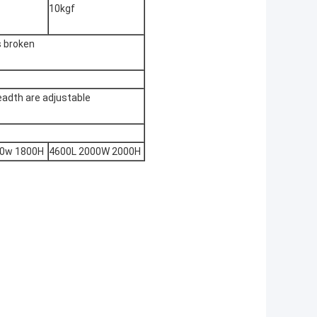
10kgf
s broken
readth are adjustable
50w 1800H
4600L 2000W 2000H