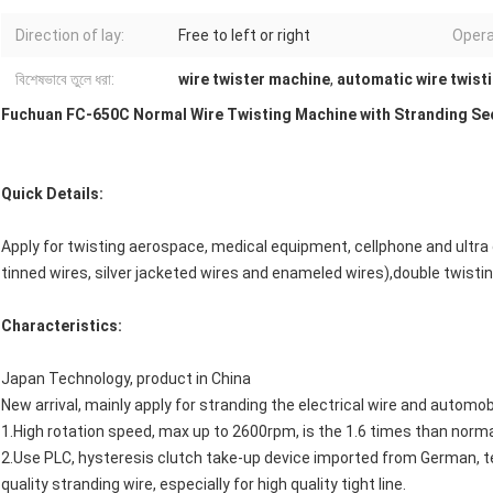
Direction of lay:
Free to left or right
Opera
বিশেষভাবে তুলে ধরা:
wire twister machine
,
automatic wire twist
Fuchuan FC-650C Normal Wire Twisting Machine with Stranding Sec
Quick Details:
Apply for twisting aerospace, medical equipment, cellphone and ultr
tinned wires, silver jacketed wires and enameled wires),double twistin
Characteristics:
Japan Technology, product in China
New arrival, mainly apply for stranding the electrical wire and automo
1.High rotation speed, max up to 2600rpm, is the 1.6 times than norm
2.Use PLC, hysteresis clutch take-up device imported from German, t
quality stranding wire, especially for high quality tight line.