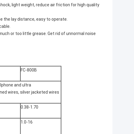
ock, light weight, reduce air friction for high quality
e the lay distance, easy to operate.
cable.
much or too little grease. Get rid of unnormal noise
FC-800B
lphone and ultra
ed wires, silver jacketed wires
0.38-1.70
1.0-16