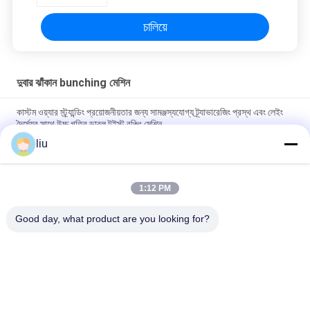
চালিয়ে
দুবার ঝাঁকান bunching মেশিন
কাস্টম ওয়্যার স্ট্র্যান্ডিং প্রয়োজনীয়তার জন্য সামঞ্জস্যযোগ্য ট্র্যাভারেজিং প্রস্থ এবং লেইং
দৈর্ঘ্যের সাথে উচ্চ গতির ডাবল টুইস্ট বঞ্চিং মেশিন
liu
বেয়ার টিনড এবং সিলভার প্ল্যাটেড তারের সাত বা তার বেশি স্ট্র্যান্ডিংয়ের জন্য যথার্থ ডাবল
টুইস্ট ব্যাচিং মেশিন
1:12 PM
হাই স্পিড ডাবল টুইস্ট বুনচিং মেশিন কোর ওয়্যার ডাবল টুইস্ট এবং মাল্টি স্ট্র্যান্ড ওয়্যার
স্ট্র্যান্ডিং অ্যাপ্লিকেশনগুলির জন্য ডিজাইন করা হয়েছে
Good day, what product are you looking for?
সব
তামার তারের Bunching 
ওয়্যার মোচড়ের মেশিন
মেশিন