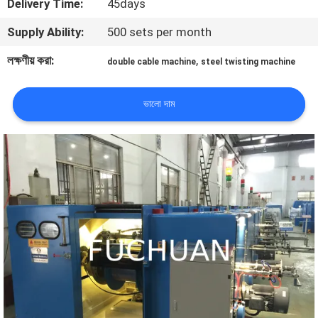
Delivery Time:
45days
Supply Ability:
500 sets per month
কারখানা
পরিদর্শন
লক্ষণীয় করা:
,
double cable machine
steel twisting machine
গুণমান
ভালো দাম
নিয়ন্ত্রণ
আমাদের
সাথে
যোগাযোগ
খবর