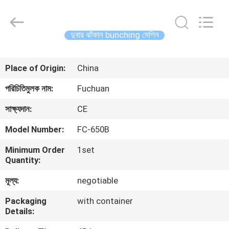
Kunshan
Fuchuan
Electrical
and
Mechanical
দুবার ঝাঁকান bunching মেশিন
Co.,ltd.
All
Rights
বাড়ি
Reserved.
Place of Origin:
China
পণ্য
পরিচিতিমুলক নাম:
Fuchuan
সাক্ষ্যদান:
CE
ভিডিও
Model Number:
FC-650B
Minimum Order
1set
ভিআর
Quantity:
শো
মূল্য:
negotiable
Packaging
with container
আমাদের
Details:
সম্পর্কে