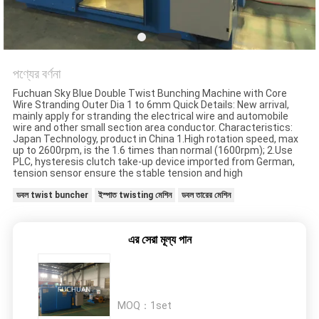
মামলা
সাইট
ম্যাপ
পণ্যের বর্ণনা
Fuchuan Sky Blue Double Twist Bunching Machine with Core
Wire Stranding Outer Dia 1 to 6mm Quick Details: New arrival,
PRIVACY
mainly apply for stranding the electrical wire and automobile
wire and other small section area conductor. Characteristics:
POLICY
Japan Technology, product in China 1.High rotation speed, max
up to 2600rpm, is the 1.6 times than normal (1600rpm); 2.Use
PLC, hysteresis clutch take-up device imported from German,
tension sensor ensure the stable tension and high
ডবল twist buncher
ইস্পাত twisting মেশিন
ডবল তারের মেশিন
এর সেরা মূল্য পান
MOQ：
1set