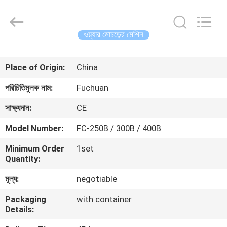
Kunshan
Fuchuan
Electrical
and
Mechanical
ওয়্যার মোচড়ের মেশিন
Co.,ltd.
All
Rights
বাড়ি
Reserved.
Place of Origin:
China
পণ্য
পরিচিতিমুলক নাম:
Fuchuan
সাক্ষ্যদান:
CE
ভিডিও
Model Number:
FC-250B / 300B / 400B
Minimum Order
1set
ভিআর
Quantity:
শো
মূল্য:
negotiable
Packaging
with container
আমাদের
Details:
সম্পর্কে