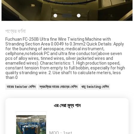
মামলা
সাইট
ম্যাপ
পণ্যের বর্ণনা
Fuchuan FC-250B Ultra fine Wire Twisting Machine with
Stranding Section Area 0.0049 to 0.3mm2 Quick Details: Apply
PRIVACY
for the bunching of aerospace, medical instrument,
cellphone,notebook PC and ultra fine conductor(above seven
POLICY
pcs of alloy wires, tinned wires, silver jacketed wires and
enamelled wires). Characteristics: 1. High production speed,
constant tension from empty to full bobbin, especially for high
quality stranding wire. 2. Use shaft to calculate meters, less
than 0
তারের twister মেশিন
স্বয়ংক্রিয় তারের মোচড়ের মেশিন
ধাতু twisting মেশিন
এর সেরা মূল্য পান
MOQ：
1set