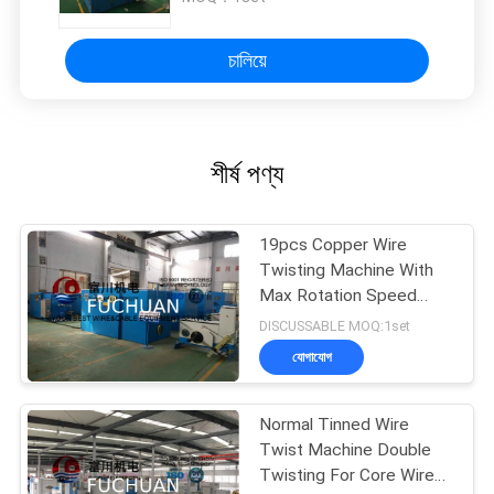
চালিয়ে
শীর্ষ পণ্য
19pcs Copper Wire
Twisting Machine With
Max Rotation Speed
2000rpm / 4000TPM
DISCUSSABLE MOQ:1set
যোগাযোগ
Normal Tinned Wire
Twist Machine Double
Twisting For Core Wires