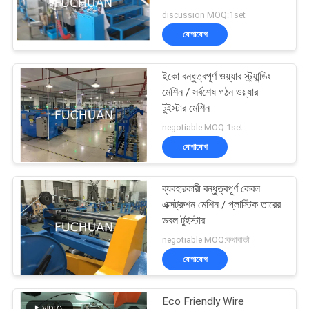
মামলা
discussion MOQ:1set
যোগাযোগ
সাইট
ম্যাপ
ইকো বন্ধুত্বপূর্ণ ওয়্যার স্ট্র্যান্ডিং
মেশিন / সর্বশেষ গঠন ওয়্যার
টুইস্টার মেশিন
PRIVACY
negotiable MOQ:1set
POLICY
যোগাযোগ
ব্যবহারকারী বন্ধুত্বপূর্ণ কেবল
এক্সট্রুশন মেশিন / প্লাস্টিক তারের
ডবল টুইস্টার
negotiable MOQ:কথাবার্তা
যোগাযোগ
Eco Friendly Wire