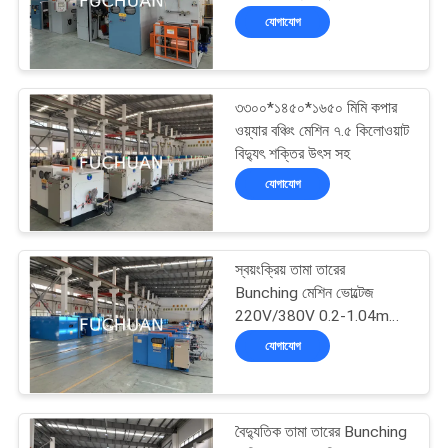
মামলা
সাপ্লাই
যোগাযোগ
সাইট
ম্যাপ
৩৩০০*১৪৫০*১৬৫০ মিমি কপার
ওয়্যার বঞ্চিং মেশিন ৭.৫ কিলোওয়াট
বিদ্যুৎ শক্তির উৎস সহ
PRIVACY
যোগাযোগ
POLICY
স্বয়ংক্রিয় তামা তারের
Bunching মেশিন ভোল্টেজ
220V/380V 0.2-1.04mm
তামা তারের বান্ডেল জন্য
যোগাযোগ
বৈদ্যুতিক তামা তারের Bunching