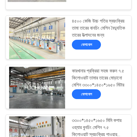
কারখানা
৪৫০০ কেজি উচ্চ গতির স্বয়ংক্রিয়
পরিদর্শন
তামা তারের বানচিং মেশিন বৈদ্যুতিক
তারের উত্পাদনের জন্য
গুণমান
যোগাযোগ
নিয়ন্ত্রণ
কারখানার প্রক্রিয়া সহজ করুন ৭.৫
আমাদের
কিলোওয়াট তামার তারের মোড়ানো
মেশিন ৩৩০০*১৪৫০*১৬৫০ মিটার
সাথে
যোগাযোগ
যোগাযোগ
খবর
৩৩০০*১৪৫০*১৬৫০ মিমি কপার
ওয়্যার বুনচিং মেশিন ৭.৫
কিলোওয়াট স্বয়ংক্রিয় পাওয়ার