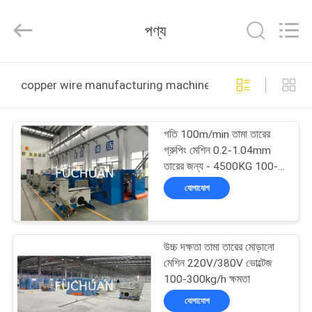
Kunshan
Fuchuan
Electrical
পণ্য
and
Mechanical
Co.,ltd.
All
Rights
বাড়ি
Reserved.
copper wire manufacturing machine অনলাইন উত্পাদন
পণ্য
গতি 100m/min তামা তারের
গ্রুপিং মেশিন 0.2-1.04mm
ভিডিও
তারের জন্য - 4500KG 100-
300kg/h
যোগাযোগ
ভিআর
শো
উচ্চ দক্ষতা তামা তারের মোড়ানো
মেশিন 220V/380V ভোল্টেজ
আমাদের
100-300kg/h ক্ষমতা
সম্পর্কে
যোগাযোগ