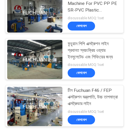
Machine For PVC PP PE
SR-PVC Plastic
Extrusion Machine
discussable MOQ:1set
যোগাযোগ
ফুচুয়ান পিপি এক্সট্রুশন লাইন
প্রধানত স্বয়ংক্রিয় ওয়্যার
ইনসুলেটেড এবং শিথিংয়ের জন্য
discussable MOQ:1set
যোগাযোগ
চীন Fuchuan F46 / FEP
এক্সট্রুশন যন্ত্রপাতি, উচ্চ তাপমাত্রা
এক্সট্রুডার লাইন
discussable MOQ:1set
যোগাযোগ