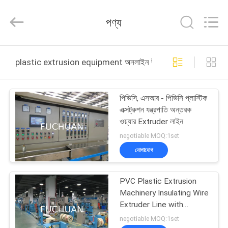
Kunshan
Fuchuan
Electrical
পণ্য
and
Mechanical
Co.,ltd.
All
Rights
বাড়ি
Reserved.
plastic extrusion equipment অনলাইন উত্পাদন
পণ্য
পিভিসি, এসআর - পিভিসি প্লাস্টিক
এক্সট্রুশন যন্ত্রপাতি অন্তরক
ভিডিও
ওয়্যার Extruder লাইন
negotiable MOQ:1set
ভিআর
যোগাযোগ
শো
PVC Plastic Extrusion
Machinery Insulating Wire
আমাদের
Extruder Line with
Remote Monitor
সম্পর্কে
negotiable MOQ:1set