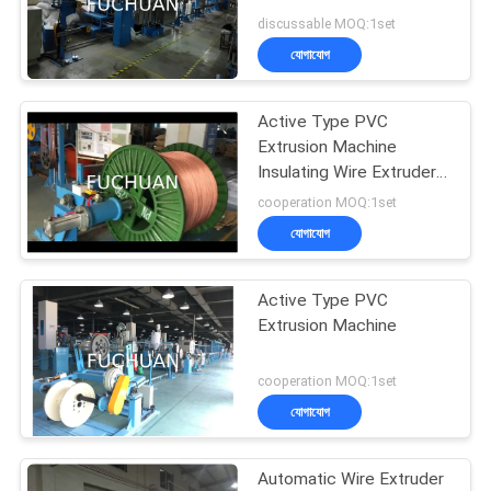
মামলা
discussable MOQ:1set
যোগাযোগ
সাইট
ম্যাপ
Active Type PVC
Extrusion Machine
Insulating Wire Extruder
PRIVACY
Line
cooperation MOQ:1set
POLICY
যোগাযোগ
Active Type PVC
Extrusion Machine
cooperation MOQ:1set
যোগাযোগ
Automatic Wire Extruder