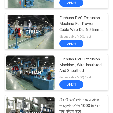
যোগাযোগ
কারখানা
Fuchuan PVC Extrusion
পরিদর্শন
Machine For Power
Cable Wire Dia 6-25mm
With Screw 90mm
গুণমান
discussable MOQ:1set
যোগাযোগ
নিয়ন্ত্রণ
Fuchuan PVC Extrusion
আমাদের
Machine , Wire Insulated
সাথে
And Sheathed
Production Line
discussable MOQ:1set
যোগাযোগ
যোগাযোগ
খবর
টেকসই এক্সট্রুশন সরঞ্জাম তারের
এক্সট্রুশন মেশিন 1000 মিমি পে
অফ ববিনের সাথে