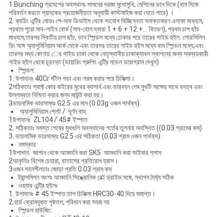
1.Bunching প্রবেশের অবস্থানঃ সামনের দরজা মুখোমুখি, মেশিনের ডান দিকে (বাম দিকে
পরিবর্তন করতে গ্রাহকের প্রয়োজনীয়তা অনুযায়ী কাস্টমাইজ করা যেতে পারে) ।
2. ব্যাচিং এন্ট্রি মোডঃ পে-অফ ডিভাইস থেকে সংযোগ বিচ্ছিন্নতা সনাক্তকরণ এলাকা মাধ্যমে,
প্রথমে পুরো সাব-লাইন বোর্ড (সাব-হোল দ্বারা 1 + 6 + 12 +... বিতরণ), প্রথম চাপ ছাঁচ
মাধ্যমে,তারপর দ্বিতীয় চাপ ছাঁচ, ডান স্পিন্ডল মধ্যে ঢোকার পরে তারের গাইড হুইল. পোরসিলিন
রিং সঙ্গে অ্যালুমিনিয়াম আর্ক থেকে এবং তারপর তারের গাইড হুইল মধ্যে বাম স্পিন্ডল মধ্যে,এবং
তারপর মধ্য কোণায় ের গাইড চাকা থেকে নেতৃস্থানীয় চাকাক্যাবল স্থাপনের জন্য সমন্বয়কারী
গাইড হুইল থেকে চূড়ান্ত (ডায়ারিং গ্রুপিং এন্ট্রি মডেল ডায়াগ্রাম দেখুন)
স্পিন্ডল:
1. উপাদানঃ 40Cr স্টীল গড়া এবং গরম করার পরে চিকিত্সা।
2সঠিকতাঃ শ্যাফ্ট কোর বাইরের মুখের ব্যাসার্ধ এবং ভারবহন শেষ মুখটি অক্ষের সাথে ঘনত্ব এবং
উল্লম্বতা নিশ্চিত করার জন্য মাউন্ট করা হয়।
3ডায়নামিক ভারসাম্যঃ G2.5 এর মান (0.03g ওজন পার্থক্য)
̈ অ্যালুমিনিয়াম প্লেট / ̈ ঘূর্ণন বাহু
1উপাদানঃ ̈ ZL104 / ̈45# ইস্পাত
2. সঠিকতাঃ সমস্ত শেষের মুখগুলি অবস্থানের গর্তের তুলনায় অবস্থিত ((0.03 গ্রামের কম)
3. ডায়নামিক ভারসাম্যঃ G2.5 এর সঠিকতা (0.03 গ্রাম ওজন পার্থক্য)
নমস্কার
1উপাদান: ̈ জাপান থেকে আমদানি করা SK5 ̈ আমদানি করা ফাইবার গ্লাস
2আকৃতিঃ বিশেষ চেহারা, বাতাসের প্রতিরোধ হ্রাস।
3ওজন সহনশীলতাঃ জোড়া প্রতি 0.03 গ্রাম কম
ট্রান্সমিশন অংশঃ আমদানি সিঙ্ক্রোনিক বেল্ট ড্রাইভ সঙ্গে, স্থাপন দৈর্ঘ্য সঠিক
ওয়্যার এন্ট্রি হুইলঃ
1. উপাদানঃ # 45 ইস্পাত তাপ চিকিত্সা HRC30-40 দিয়ে সমাপ্ত।
2.হার্ড ক্রোমযুক্ত পৃষ্ঠতল, পরিধান করা সহজ নয়
স্পিন্ডল হাউজিং: