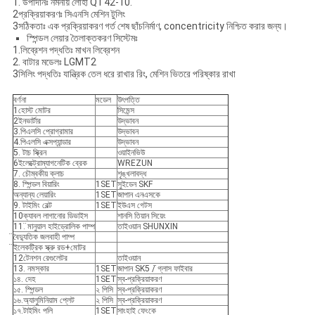
1. উপাদানঃ নমনীয় লোহা QT42-10.
2প্রক্রিয়াকরণঃ সিএনসি মেশিন টুলিং
3সঠিকতাঃ এক প্রক্রিয়াকরণ গর্ত শেষ ছাঁচনির্মাণ, concentricity নিশ্চিত করার জন্য।
স্পিন্ডল লেয়ার তৈলাক্তকরণ সিস্টেমঃ
1.লিব্রেশন পদ্ধতিঃ মাখন লিব্রেশন
2. বাটার মডেলঃ LGMT2
3সিলিং পদ্ধতিঃ যান্ত্রিক তেল ধরে রাখার রিং, মেশিন ভিতরে পরিষ্কার রাখা
বর্ণনা
মডেল
উৎপত্তি
1হোস্ট মোটর
সিমেন্স
2ইনভার্টার
উদ্ভাবন
3.পিএলসি প্রোগ্রামার
উদ্ভাবন
4.পিএলসি এক্সপ্যান্ডার
উদ্ভাবন
5. টাচ স্ক্রিন
ওয়াইনভিউ
6ইলেক্ট্রোম্যাগনেটিক ব্রেক
WREZUN
7. চৌম্বকীয় ক্লাচ
শৃঙ্খলাবদ্ধ
8. স্পিন্ডল বিয়ারিং
1SET
সুইডেন SKF
অন্যান্য লেয়ারিং
1SET
জাপান এনএসকে
9. টাইমিং বেল্ট
1SET
ইউএস গেটস
10ক্যাবল লাগানোর ডিভাইস
শানসি তিয়ান সিয়েং
11. ̈মানুয়াল হাইড্রোলিক পাম্প
তাইওয়ান SHUNXIN
̈বৈদ্যুতিক জলবাহী পাম্প
̈ইলেকট্রিক স্ক্রু রড+মোটর
12টেনশন রেগুলেটর
তাইওয়ান
13. নমস্কার
1SET
̈জাপান SK5 / ̈গ্লাস ফাইবার
১৪. দেহ
1SET
স্ব-প্রক্রিয়াকরণ
১৫. স্পিন্ডল
২ পিসি
স্ব-প্রক্রিয়াকরণ
১৬.অ্যালুমিনিয়াম প্লেট
২ পিসি
স্ব-প্রক্রিয়াকরণ
১৭.টাইমিং পলি
1SET
সাংহাই ফেংকে