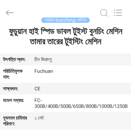
Kunshan
Fuchuan
Electrical
and
Mechanical
ওয়্যার bunching মেশিন
Co.,ltd.
All
Rights
ফুচুয়ান হাই স্পিড ডাবল টুইস্ট বুনচিং মেশিন
বাড়ি
Reserved.
তামার তারের টুইস্টিং মেশিন
পণ্য
উৎপত্তি স্থল:
চীন জিয়াংসু
ভিডিও
পরিচিতিমুলক
Fuchuan
নাম:
ভিআর
সাক্ষ্যদান:
CE
শো
মডেল নম্বার:
FC-
300B/400B/500B/650B/800B/1000B/1250B
আমাদের
ন্যূনতম চাহিদার
১ সেট
পরিমাণ:
সম্পর্কে