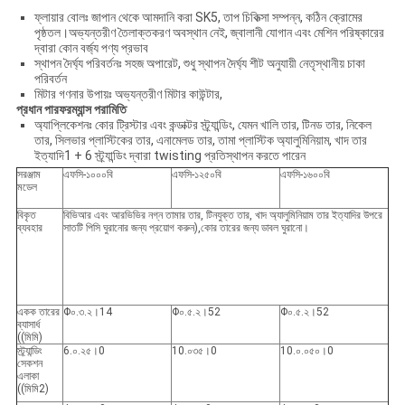
ফ্লায়ার বোলঃ জাপান থেকে আমদানি করা SK5, তাপ চিকিত্সা সম্পন্ন, কঠিন ক্রোমের
পৃষ্ঠতল।অভ্যন্তরীণ তৈলাক্তকরণ অবস্থান নেই, জ্বালানী যোগান এবং মেশিন পরিষ্কারের
দ্বারা কোন বর্জ্য পণ্য প্রভাব
স্থাপন দৈর্ঘ্য পরিবর্তনঃ সহজ অপারেট, শুধু স্থাপন দৈর্ঘ্য শীট অনুযায়ী নেতৃস্থানীয় চাকা
পরিবর্তন
মিটার গণনার উপায়ঃ অভ্যন্তরীণ মিটার কাউন্টার,
প্রধান পারফরম্যান্স পরামিতি
অ্যাপ্লিকেশনঃ কোর ট্রিস্টার এবং কন্ডাক্টর স্ট্র্যান্ডিং, যেমন খালি তার, টিনড তার, নিকেল
তার, সিলভার প্লাস্টিকের তার, এনামেলড তার, তামা প্লাস্টিক অ্যালুমিনিয়াম, খাদ তার
ইত্যাদি1 + 6 স্ট্র্যান্ডিং দ্বারা twisting প্রতিস্থাপন করতে পারেন
সরঞ্জাম
এফসি-১০০০বি
এফসি-১২৫০বি
এফসি-১৬০০বি
মডেল
বিকৃত
বিভিআর এবং আরভিভির নগ্ন তামার তার, টিনযুক্ত তার, খাদ অ্যালুমিনিয়াম তার ইত্যাদির উপরে
ব্যবহার
সাতটি পিসি ঘুরানোর জন্য প্রয়োগ করুন),কোর তারের জন্য ডাবল ঘুরানো।
একক তারের
Φ০.৩.২।14
Φ০.৫.২।52
Φ০.৫.২।52
ব্যাসার্ধ
((মিমি)
স্ট্র্যান্ডিং
6.০.২৫।0
10.০৩৫।0
10.০.০৫০।0
সেকশন
এলাকা
((মিমি2)