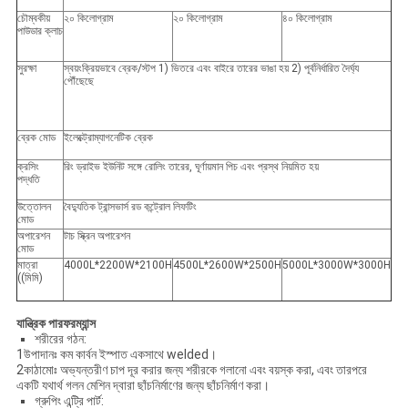
চৌম্বকীয়
২০ কিলোগ্রাম
২০ কিলোগ্রাম
৪০ কিলোগ্রাম
পাউডার ক্লাচ
সুরক্ষা
স্বয়ংক্রিয়ভাবে ব্রেক/স্টপ 1) ভিতরে এবং বাইরে তারের ভাঙা হয় 2) পূর্বনির্ধারিত দৈর্ঘ্য
পৌঁছেছে
ব্রেক মোড
ইলেক্ট্রোম্যাগনেটিক ব্রেক
ক্রসিং
রিং ড্রাইভ ইউনিট সঙ্গে রোলিং তারের, ঘূর্ণায়মান পিচ এবং প্রস্থ নিয়মিত হয়
পদ্ধতি
উত্তোলন
বৈদ্যুতিক ট্রান্সভার্স রড কন্ট্রোল লিফটিং
মোড
অপারেশন
টাচ স্ক্রিন অপারেশন
মোড
মাত্রা
4000L*2200W*2100H
4500L*2600W*2500H
5000L*3000W*3000H
((মিমি)
যান্ত্রিক পারফরম্যান্স
শরীরের গঠন:
1উপাদানঃ কম কার্বন ইস্পাত একসাথে welded।
2কাঠামোঃ অভ্যন্তরীণ চাপ দূর করার জন্য শরীরকে গলানো এবং বয়স্ক করা, এবং তারপরে
একটি যথার্থ গলন মেশিন দ্বারা ছাঁচনির্মাণের জন্য ছাঁচনির্মাণ করা।
গ্রুপিং এন্ট্রি পার্ট: