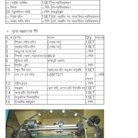
১৮.বেয়ারিং হাউজিং
1SET
স্ব-প্রক্রিয়াকরণ
১৯.ডিস্ক
২ পিসি
স্ব-প্রক্রিয়াকরণ
20. ট্রান্সমিশন শ্যাফ্ট
১ পিসি
সাবকন্ট্রাক্ট
২১.গিয়ার হুইল
1SET
হার্ড ক্রোমিং সহ স্বয়ংক্রিয় প্রক্রিয়াকরণ
২২.ডায়ার গাইড হুইল
৬ পিসি
হার্ড ক্রোমিং সহ স্বয়ংক্রিয় প্রক্রিয়াকরণ
খুচরা যন্ত্রাংশের শীট
না, না।
বর্ণনা
মডেল
Qty
মন্তব্য
1
স্পিন্ডল গাইড হুইল
(লেয়ার সহ)
1SET
2
ওয়্যার গাইড হুইল
(লেয়ার সহ)
1SET
3
আঙুলের মধ্যে লুপ
৩ পিসি
4
স্প্লিট প্লেট পোরসেলান রিং
Φ6.8
৩ পিসি
5
স্ট্র্যাংড ডাই
ক্লায়েন্ট প্রদান
৬-৯
টাইমিং বেল্ট
১ পিসি
10
স্পুল শীর্ষ হাতা
গ্রাহকের রিল অঙ্কন অনুযায়ী
1SET
11
এস কে এফ মটর
LGMT2/1
1
১ কেজি
বোতল
12
গ্রীস বন্দুক
১ পিসি
13
সরঞ্জাম
হেক্স চাবি, ওপেন চাবি ইত্যাদি সহ
1SET
14
অপারেটিং নির্দেশাবলী
1SET
15
বৈদ্যুতিক স্কিম্যাটিক
1SET
16
ইনভার্টার ম্যানুয়াল
১ পিসি