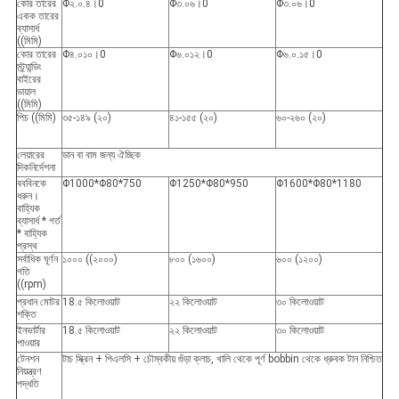
কোর তারের
Φ২.০.৪।0
Φ৩.০৬।0
Φ৩.০৬।0
একক তারের
ব্যাসার্ধ
((মিমি)
কোর তারের
Φ৪.০১০।0
Φ৬.০১২।0
Φ৬.০.১৫।0
স্ট্র্যান্ডিং
বাইরের
ডায়াল
((মিমি)
পিচ ((মিমি)
৩৫-১৪৯ (২০)
৪১-১৫৫ (২০)
৬০-২৬০ (২০)
লেয়ারের
ডান বা বাম জন্য ঐচ্ছিক
দিকনির্দেশনা
বববিনকে
Φ1000*Φ80*750
Φ1250*Φ80*950
Φ1600*Φ80*1180
ধরুন।
বাহ্যিক
ব্যাসার্ধ * গর্ত
* বাহ্যিক
প্রস্থ
সর্বাধিক ঘূর্ণন
১০০০ ((২০০০)
৮০০ (১৬০০)
৬০০ (১২০০)
গতি
((rpm)
প্রধান মোটর
18.৫ কিলোওয়াট
২২ কিলোওয়াট
৩০ কিলোওয়াট
শক্তি
ইনভার্টার
18.৫ কিলোওয়াট
২২ কিলোওয়াট
৩০ কিলোওয়াট
পাওয়ার
টেনশন
টাচ স্ক্রিন + পিএলসি + চৌম্বকীয় গুঁড়া ক্লাচ, খালি থেকে পূর্ণ bobbin থেকে ধ্রুবক টান নিশ্চিত
নিয়ন্ত্রণ
পদ্ধতি