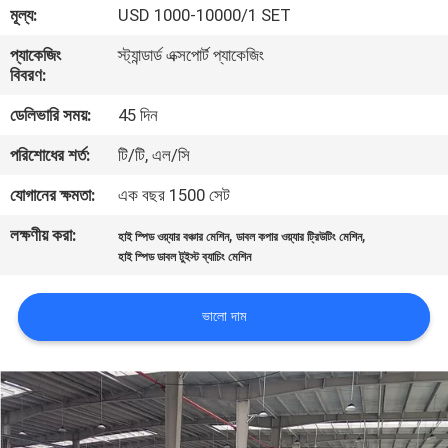
মূল্য:
USD 1000-10000/1 SET
কারখানা
প্যাকেজিং
স্ট্যান্ডার্ড এক্সপোর্ট প্যাকেজিং
বিবরণ:
পরিদর্শন
ডেলিভারি সময়:
45 দিন
গুণমান
পরিশোধের শর্ত:
টি/টি, এল/সি
নিয়ন্ত্রণ
যোগানের ক্ষমতা:
এক বছর 1500 সেট
লক্ষণীয় করা:
,
,
হাই স্পিড ওয়্যার বঞ্চার মেশিন
ডাবল কপার ওয়্যার ট্রিউটিং মেশিন
আমাদের
হাই স্পিড ডাবল টুইস্ট ব্যাচিং মেশিন
সাথে
যোগাযোগ
ভালো দাম
খবর