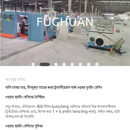
মামলা
সাইট
ম্যাপ
PRIVACY
POLICY
পণ্যের বর্ণনা
খালি তামার তার, টিনযুক্ত তারের জন্য ইন্ডাস্ট্রিয়াল লার্জ ওয়্যার বুনচিং মেশিন
ওয়্যার ব্যাচিং মেশিনের বৈশিষ্ট্যঃ
নতুন উন্নত, ঐতিহ্যগত 400 টিউব bunching মেশিনের পরিবর্তে উচ্চ উৎপাদনশীলতা
((4.5বার মেশিনের চেয়ে, বিশেষ করে 1 + 6 কন্ডাক্টর twisting জন্য), শক্তি সঞ্চয়, ছোট
আকার,কম শব্দ ইত্যাদি.
ওয়্যার ব্যাচিং মেশিনের সুবিধাঃ