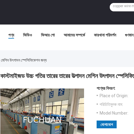
পণ্য
ভিডিও
ভিআর শো
আমাদের সম্পর্কে
কারখানা পরিদর্শন
গুণমান 
ন মেশিন উৎপাদন স্পেসিফিকেশন জন্য
কাস্টমাইজড উচ্চ গতির তারের তারের উত্পাদন মেশিন উৎপাদন স্পেসিফ
পণ্যের বিবরণ:
Place of Origin:
পরিচিতিমুলক নাম:
Model Number:
যোগাযোগ