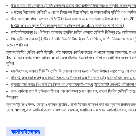
উচ্চ তারের গতিঃ ক্যাবল টুইস্টিং মেশিনের তারের গতি উত্পাদন নির্দিষ্টকরণের অনুযায়ী সামঞ্জস
৬ ধাপের গিয়ারবক্সঃ মেশিনটি ৬ ধাপের গিয়ারবক্স দিয়ে সজ্জিত, যা ক্যাবলগুলির সুনির্দিষ্ট এবং কার্যকর ঘ
টেক-আপ bobbin অপশনঃ মেশিনটি বিভিন্ন ক্যাবল আকারের জন্য নমনীয়তা প্র
630mm এর ব্যাসার্ধ সহ বিভিন্ন ধরণের টেক-আপ bobbin আকারের সাথে আসে।
কাস্টমাইজযোগ্য রঙঃ বিভিন্ন গ্রাহকের নান্দনিক চাহিদা মেটাতে মেশিনটি বিভিন্ন রঙে কাস্টমাইজ
পিচ কন্ট্রোলঃ ক্যাবল টুইস্টিং মেশিনটি পিএলসি টাচ স্ক্রিন দিয়ে সজ্জিত, যা পিচ নিয়ন্ত্রণের জন্য স
কাজের প্রক্রিয়া
ক্যাবল টুইস্টিং মেশিন একটি স্ট্র্যান্ডিং খাঁচা মাধ্যমে একাধিক তারের খাওয়ানো দ্বারা কাজ কর
twist স্তর অর্জন করতে তারের pitch এবং টেনশন নিয়ন্ত্রণ করে. বাঁকা তারেরটি পরে সংরক্ষণ ব
সুবিধা
দক্ষ উৎপাদন: ক্যাবল ট্রিউটিং মেশিন উচ্চমানের তারের দ্রুত গতিতে উত্পাদন করতে পারে, যা তারে
টেকসই এবং নির্ভরযোগ্যঃ মেশিনটি উচ্চমানের উপকরণ এবং উন্নত প্রযুক্তি দিয়ে তৈরি করা হয়েছে, 
ব্যবহার করা সহজঃ পিএলসি টাচ স্ক্রিন এবং ব্যবহারকারী-বান্ধব ইন্টারফেসটি মেশিনটি পরিচালন
ব্যয়-কার্যকরঃ তার উচ্চ উত্পাদনশীলতা এবং কম রক্ষণাবেক্ষণ ব্যয় সহ, তারের ট্রিভিং মেশিনটি তার
সিদ্ধান্ত
ক্যাবল ট্রিভিং মেশিন, এছাড়াও ক্যাবল স্ট্র্যান্ডিং মেশিন হিসাবে উল্লেখ করা হয়, ক্যাবল উত্পাদন জ
stranding,এবং কাস্টমাইজযোগ্য অপশনতার দক্ষতা, স্থায়িত্ব এবং খরচ-কার্যকারিতা সহ, তারের
কাস্টমাইজেশনঃ