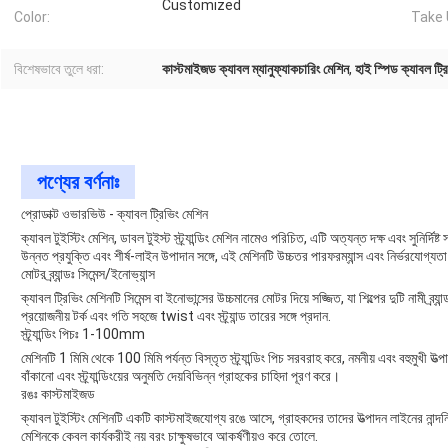
Customized
Color:
Take 
বিশেষভাবে তুলে ধরা:
কাস্টমাইজড ক্যাবল ম্যানুফ্যাকচারিং মেশিন
,
হাই স্পিড ক্যাবল ট্র
পণ্যের বর্ণনাঃ
প্রোডাক্ট ওভারভিউ - ক্যাবল ট্রিভিং মেশিন
ক্যাবল টুইস্টিং মেশিন, ডাবল টুইস্ট স্ট্র্যান্ডিং মেশিন নামেও পরিচিত, এটি অত্যন্ত দক্ষ এবং সুনির্দিষ্ট 
উন্নত প্রযুক্তি এবং শীর্ষ-লাইন উপাদান সঙ্গে, এই মেশিনটি উচ্চতর পারফরম্যান্স এবং নির্ভরযোগ্য
মোটর ব্র্যান্ডঃ সিমেন্স/ইনোভ্যান্স
ক্যাবল ট্রিভিং মেশিনটি সিমেন্স বা ইনোভান্সের উচ্চমানের মোটর দিয়ে সজ্জিত, যা শিল্পের দুটি নামী 
প্রয়োজনীয় টর্ক এবং গতি সহজে twist এবং স্ট্র্যান্ড তারের সঙ্গে প্রদান.
স্ট্র্যান্ডিং পিচঃ 1-100mm
মেশিনটি 1 মিমি থেকে 100 মিমি পর্যন্ত বিস্তৃত স্ট্র্যান্ডিং পিচ সরবরাহ করে, নমনীয় এবং বহুমুখী 
বাঁকানো এবং স্ট্র্যান্ডিংয়ের অনুমতি দেয়বিভিন্ন গ্রাহকের চাহিদা পূরণ করে।
রঙঃ কাস্টমাইজড
ক্যাবল টুইস্টিং মেশিনটি একটি কাস্টমাইজযোগ্য রঙে আসে, গ্রাহকদের তাদের উত্পাদন লাইনের নান্দনিক
মেশিনকে কেবল কার্যকরীই নয় বরং চাক্ষুষভাবে আকর্ষণীয়ও করে তোলে.