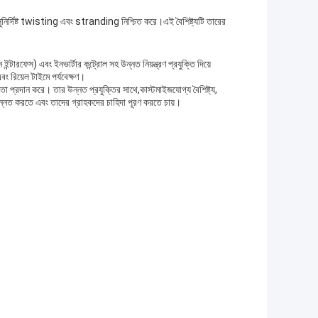
 সুনির্দিষ্ট twisting এবং stranding নিশ্চিত করে।এই বৈশিষ্ট্যটি তারের
ারফেস) এবং ইনভার্টার কন্ট্রোল সহ উন্নত নিয়ন্ত্রণ প্রযুক্তি দিয়ে
বং রিয়েল টাইমে পর্যবেক্ষণ।
্যতা প্রদান করে। তার উন্নত প্রযুক্তির সাথে,কাস্টমাইজযোগ্য বৈশিষ্ট্য,
য়া উন্নত করতে এবং তাদের গ্রাহকদের চাহিদা পূরণ করতে চায়।