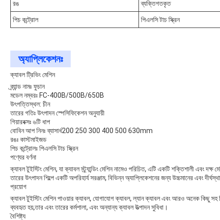
রঙ
ব্যক্তিগতকৃত
পিচ কন্ট্রোল
পিএলসি টাচ স্ক্রিন
অ্যাপ্লিকেশনঃ
ক্যাবল ট্রিভিং মেশিন
ব্র্যান্ড নামঃ ফুচান
মডেল নম্বরঃ FC-400B/500B/650B
উৎপত্তিস্থল: চীন
তারের গতিঃ উৎপাদন স্পেসিফিকেশন অনুযায়ী
গিয়ারবক্সঃ ৬টি ধাপ
বোবিন আপ নিনঃ ব্যাসার্ধ200 250 300 400 500 630mm
রঙঃ কাস্টমাইজড
পিচ কন্ট্রোলঃ পিএলসি টাচ স্ক্রিন
পণ্যের বর্ণনা
ক্যাবল টুইস্টিং মেশিন, যা ক্যাবল স্ট্র্যান্ডিং মেশিন নামেও পরিচিত, এটি একটি শক্তিশালী এবং দক্ষ মেশ
তারের উৎপাদন শিল্পে একটি অপরিহার্য সরঞ্জাম, বিভিন্ন অ্যাপ্লিকেশনের জন্য উচ্চমানের এবং দীর্ঘস্থ
প্রয়োগ
ক্যাবল টুইস্টিং মেশিন পাওয়ার ক্যাবল, যোগাযোগ ক্যাবল, ল্যান ক্যাবল এবং আরও অনেক কিছু সহ
ব্যবহৃত হয়,তার এবং তারের কর্মশালা, এবং অন্যান্য ক্যাবল উত্পাদন সুবিধা।
বৈশিষ্ট্য