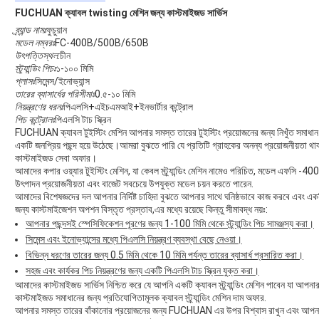
FUCHUAN ক্যাবল twisting মেশিন জন্য কাস্টমাইজড সার্ভিস
ব্র্যান্ড নামঃ
ফুচুয়ান
মডেল নম্বরঃ
FC-400B/500B/650B
উৎপত্তিস্থল:
চীন
স্ট্র্যান্ডিং পিচঃ
১-১০০ মিমি
প্লাসঃ
সিমেন্স/ইনোভ্যান্স
তারের ব্যাসার্ধের পরিসীমাঃ
0.৫-১০ মিমি
নিয়ন্ত্রণের ধরনঃ
পিএলসি+এইচএমআই+ইনভার্টার কন্ট্রোল
পিচ কন্ট্রোলঃ
পিএলসি টাচ স্ক্রিন
FUCHUAN ক্যাবল টুইস্টিং মেশিন আপনার সমস্ত তারের টুইস্টিং প্রয়োজনের জন্য নিখুঁত সমাধান। 
একটি জনপ্রিয় পছন্দ হয়ে উঠেছে।আমরা বুঝতে পারি যে প্রতিটি গ্রাহকের অনন্য প্রয়োজনীয়তা থাক
কাস্টমাইজড সেবা অফার।
আমাদের কপার ওয়্যার টুইস্টিং মেশিন, যা কেবল স্ট্র্যান্ডিং মেশিন নামেও পরিচিত, মডেল এফ
উৎপাদন প্রয়োজনীয়তা এবং বাজেট সবচেয়ে উপযুক্ত মডেল চয়ন করতে পারেন.
আমাদের বিশেষজ্ঞদের দল আপনার নির্দিষ্ট চাহিদা বুঝতে আপনার সাথে ঘনিষ্ঠভাবে কাজ করবে এবং একটি
জন্য কাস্টমাইজেশন অপশন বিস্তৃত প্রস্তাব,এর মধ্যে রয়েছে কিন্তু সীমাবদ্ধ নয়ঃ:
আপনার পছন্দসই স্পেসিফিকেশন পূরণের জন্য 1-100 মিমি থেকে স্ট্র্যান্ডিং পিচ সামঞ্জস্য করা।
সিমেন্স এবং ইনোভ্যান্সের মধ্যে পিএলসি নিয়ন্ত্রণ ব্যবস্থা বেছে নেওয়া।
বিভিন্ন ধরণের তারের জন্য 0.5 মিমি থেকে 10 মিমি পর্যন্ত তারের ব্যাসার্ধ প্রসারিত করা।
সহজ এবং কার্যকর পিচ নিয়ন্ত্রণের জন্য একটি পিএলসি টাচ স্ক্রিন যুক্ত করা।
আমাদের কাস্টমাইজড সার্ভিস নিশ্চিত করে যে আপনি একটি ক্যাবল স্ট্র্যান্ডিং মেশিন পাবেন যা আ
কাস্টমাইজড সমাধানের জন্য প্রতিযোগিতামূলক ক্যাবল স্ট্র্যান্ডিং মেশিন দাম অফার.
আপনার সমস্ত তারের বাঁকানোর প্রয়োজনের জন্য FUCHUAN এর উপর বিশ্বাস রাখুন এবং আপনার নি