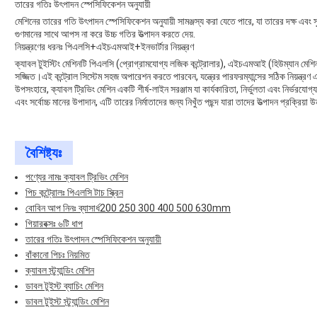
তারের গতিঃ উৎপাদন স্পেসিফিকেশন অনুযায়ী
মেশিনের তারের গতি উৎপাদন স্পেসিফিকেশন অনুযায়ী সামঞ্জস্য করা যেতে পারে, যা তারের দক্ষ এবং
গুণমানের সাথে আপস না করে উচ্চ গতির উত্পাদন করতে দেয়.
নিয়ন্ত্রণের ধরনঃ পিএলসি+এইচএমআই+ইনভার্টার নিয়ন্ত্রণ
ক্যাবল টুইস্টিং মেশিনটি পিএলসি (প্রোগ্রামযোগ্য লজিক কন্ট্রোলার), এইচএমআই (হিউম্যান মেশিন ইন্ট
সজ্জিত।এই কন্ট্রোল সিস্টেম সহজ অপারেশন করতে পারবেন, যন্ত্রের পারফরম্যান্সের সঠিক নিয়ন্ত্রণ এ
উপসংহারে, ক্যাবল ট্রিভিং মেশিন একটি শীর্ষ-লাইন সরঞ্জাম যা কার্যকারিতা, নির্ভুলতা এবং নির্ভরযোগ
এবং সর্বোচ্চ মানের উপাদান, এটি তারের নির্মাতাদের জন্য নিখুঁত পছন্দ যারা তাদের উত্পাদন প্রক্রি
বৈশিষ্ট্যঃ
পণ্যের নামঃ ক্যাবল ট্রিভিং মেশিন
পিচ কন্ট্রোলঃ পিএলসি টাচ স্ক্রিন
বোবিন আপ নিনঃ ব্যাসার্ধ200 250 300 400 500 630mm
গিয়ারবক্সঃ ৬টি ধাপ
তারের গতিঃ উৎপাদন স্পেসিফিকেশন অনুযায়ী
বাঁকানো পিচঃ নিয়মিত
ক্যাবল স্ট্র্যান্ডিং মেশিন
ডাবল টুইস্ট ব্যাচিং মেশিন
ডাবল টুইস্ট স্ট্র্যান্ডিং মেশিন