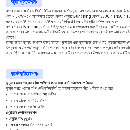
অ্যাপ্লিকেশনঃ
কপার ওয়্যার বানচিং মেশিনটি বিভিন্ন আকার এবং দৈর্ঘ্যের তামার তারের সাথে কাজ করার জন্য 
এবং 7.5KW এর একটি ক্ষমতা রয়েছে।কপার ওয়্যার Bunching মেশিন 3300 * 1450 *
বছরের ওয়ারেন্টি দিয়ে আসে, যা এটিকে একটি নির্ভরযোগ্য এবং দীর্ঘস্থায়ী মেশিন করে তোলে।
কপার ওয়্যার Bunching মেশিন বিভিন্ন অনুষ্ঠান এবং দৃশ্যকল্পের জন্য উপযুক্ত। এটি তার এবং তারে
জন্য যা তামার তারের প্রয়োজনএই মেশিনটি দক্ষ এবং অল্প সময়ের মধ্যে প্রচুর পরিমাণে তামার তার
তোলে।
তামার তারের ব্যাচিং মেশিনটি তামার তারের প্রয়োজন এমন ব্যবসায়ের জন্য একটি প্রয়োজনীয় সরঞ্জ
উপযুক্ত, এটি একটি বহুমুখী মেশিন করে তোলে।মেশিনটি ব্যবহার করা সহজ এবং প্রয়োজনীয় দক্ষত
জন্য নিখুঁত, এবং এর নির্ভরযোগ্যতা এবং দক্ষতা এটি যে কোনও তারের উত্পাদন সংস্থার জন্য একট
কাস্টমাইজেশনঃ
ফুচুয়ান কপার ওয়্যার বঞ্চিং মেশিনের জন্য পণ্য কাস্টমাইজেশন পরিষেবা
ফুচান কপার ওয়্যার বঞ্চিং মেশিন নিম্নলিখিত কাস্টমাইজযোগ্য বিকল্পগুলিতে পাওয়া যায়ঃ
তামার তারের interlacing মেশিন
তামার তারের স্ট্র্যান্ডিং মেশিন
তামার তারের গ্রুপিং মেশিন
প্রোডাক্ট স্পেসিফিকেশনঃ
ব্র্যান্ড নামঃ
ফুচুয়ান
মডেল নম্বরঃ
এফসি-৫০০/৬৫০বি