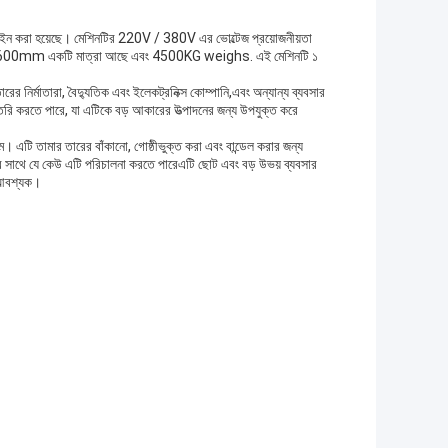
ডিজাইন করা হয়েছে। মেশিনটির 220V / 380V এর ভোল্টেজ প্রয়োজনীয়তা
 1600mm একটি মাত্রা আছে এবং 4500KG weighs. এই মেশিনটি ১
র নির্মাতারা, বৈদ্যুতিক এবং ইলেকট্রনিক্স কোম্পানি,এবং অন্যান্য ব্যবসার
 তৈরি করতে পারে, যা এটিকে বড় আকারের উত্পাদনের জন্য উপযুক্ত করে
াম। এটি তামার তারের বাঁকানো, গোষ্ঠীভুক্ত করা এবং বান্ডেল করার জন্য
ার সাথে যে কেউ এটি পরিচালনা করতে পারেএটি ছোট এবং বড় উভয় ব্যবসার
ি আবশ্যক।