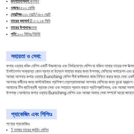
উৎপত্তিস্থল:
কুনশান
ওজনঃ
৪৫০০ কেজি
ভোল্টেজঃ
২২০ ভোল্ট/৩৮০ ভোল্ট
তারের ব্যাসার্ধ:
0.২-২.০৪ মিমি
তারের উপাদানঃ
তামা
গতি:
১০০ মিটার/মিনিট
সহায়তা ও সেবা:
কপার ওয়্যার বঞ্চিং মেশিন একটি উচ্চমানের এবং নির্ভরযোগ্য মেশিন যা বঞ্চিত তামার তারের দক্ষ উ
ইনস্টলেশন সংক্রান্ত কোন প্রশ্ন বা উদ্বেগ সাহায্য করার জন্য উপলব্ধ, মেশিনের অপারেশন এবং র
আমরা আপনার কপার ওয়্যার Bunching মেশিন শীর্ষ কর্মক্ষমতা কাজ নিশ্চিত করার জন্য সেবা একটি প
আপনার কর্মীদের জন্য কাস্টমাইজড প্রশিক্ষণ প্রোগ্রামআমরা আপনার মেশিনের জন্য খুচরা যন্ত্রাং
আমাদের টিম ব্যতিক্রমী গ্রাহক সেবা এবং সহায়তা প্রদান করতে প্রতিশ্রুতিবদ্ধ, এবং আমরা সবস
উপলব্ধ।আমাদের কপার ওয়্যার Bunching মেশিন এবং আমরা অফার সেবা সম্পর্কে আরো জানত
প্যাকেজিং এবং শিপিংঃ
পণ্যের প্যাকেজিংঃ
1 তামার তারের ব্যাচিং মেশিন