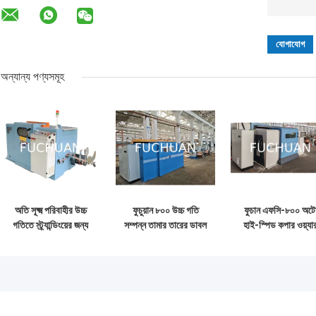
অন্যান্য পণ্যসমূহ
অতি সূক্ষ্ম পরিবাহীর উচ্চ
ফুচুয়ান ৮০০ উচ্চ গতি
ফুচান এফসি-৮০০ অট
গতিতে স্ট্র্যান্ডিংয়ের জন্য
সম্পন্ন তামার তারের ডাবল
হাই-স্পিড কপার ওয়্যা
কপার ওয়্যার বান্চিং মেশিন
টোয়েস্টিং স্ট্র্যান্ডিং বাঞ্চিং
ক্যাবল বুনচিং ডাবল টুইস্
স্বয়ংক্রিয় মডেল FC
মেশিন
মেশিন
250B