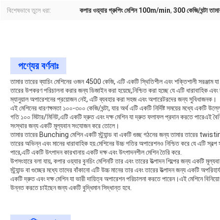
বিশেষভাবে তুলে ধরা:
কপার ওয়্যার গ্রুপিং মেশিন 100m/min
,
300 কেজি/ঘন্টা তামার
পণ্যের বর্ণনাঃ
তামার তারের ব্যাচিং মেশিনের ওজন 4500 কেজি, এটি একটি স্থিতিশীল এবং শক্তিশালী সরঞ্জাম যা
তারের উপকরণ পরিচালনা করার জন্য ডিজাইন করা হয়েছে,নিশ্চিত করা হচ্ছে যে এটি ধারাবাহিক এবং দ
ম্যানুয়াল অপারেশনের প্রয়োজন নেই, এটি ব্যবহার করা সহজ এবং অপারেটরদের জন্য সুবিধাজনক।
এই মেশিনের ধারণক্ষমতা ১০০-৩০০ কেজি/ঘন্টা, যার অর্থ এটি একটি নির্দিষ্ট সময়ের মধ্যে একটি উ
গতি ১০০ মিটার/মিনিট,এটি একটি দ্রুত এবং দক্ষ মেশিন যা দ্রুত ফলাফল প্রদান করতে পারেএই বৈশি
সংস্থার জন্য একটি মূল্যবান সংযোজন করে তোলে।
তামার তারের Bunching মেশিন একটি স্ট্র্যান্ড বা একটি গুচ্ছ গঠনের জন্য তামার তারের twisti
তারের অভিন্ন এবং মানের ধারাবাহিক হয়.মেশিনের উচ্চ গতির অপারেশনও নিশ্চিত করে যে এটি স্বল্প
পারে,এটি একটি উৎপাদন কারখানায় একটি দক্ষ এবং উৎপাদনশীল মেশিন তৈরি করে.
উপসংহারে বলা যায়, কপার ওয়্যার বুনচিং মেশিনটি তার এবং তারের উত্পাদন শিল্পের জন্য একটি মূল
স্ট্র্যান্ড বা গুচ্ছের মধ্যে তাদের বাঁকানো এটি উচ্চ মানের তার এবং তারের উত্পাদন জন্য একটি অপরিহ
একটি দ্রুত এবং দক্ষ মেশিন যা ভারী দায়িত্ব অপারেশন পরিচালনা করতে পারেন।এই মেশিনে বিনিয়
উন্নত করতে চাইছেন জন্য একটি বুদ্ধিমান সিদ্ধান্ত হবে.