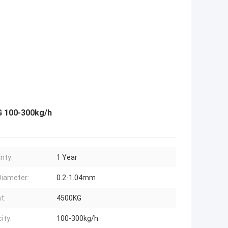
0KG 100-300kg/h
nty:
1 Year
Diameter:
0.2-1.04mm
t:
4500KG
ity:
100-300kg/h