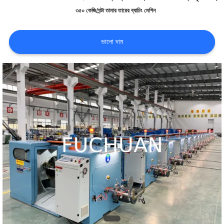
৩৫০ কেজি/ঘন্টা তামার তারের ব্যাচিং মেশিন
সম্পর্কে
ভালো দাম
কারখানা
পরিদর্শন
গুণমান
নিয়ন্ত্রণ
আমাদের
সাথে
যোগাযোগ