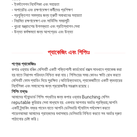
- ইনস্টলেশন নির্দেশিকা এবং সহায়তা
- অপারেটর এবং রক্ষণাবেক্ষণ কর্মীদের প্রশিক্ষণ
- প্রযুক্তিগত সমস্যার জন্য ত্রুটি সমাধানের সহায়তা
- নিয়মিত রক্ষণাবেক্ষণ এবং সার্ভিসিং সময়সূচী
- খুচরা যন্ত্রাংশের উপলব্ধতা এবং প্রতিস্থাপন সেবা
- উন্নত কর্মক্ষমতা জন্য আপগ্রেড এবং উন্নত
প্যাকেজিং এবং শিপিংঃ
পণ্যের প্যাকেজিংঃ
কপার ওয়্যার বঞ্চিং মেশিনটি একটি শক্তিশালী কার্ডবোর্ড বাক্সে সাবধানে প্যাকেজ করা
হয় যাতে নিরাপদ পরিবহন নিশ্চিত করা যায়। শিপিংয়ের সময় কোনও ক্ষতি রোধ করতে
মেশিনটি ফোম প্যাডিং দিয়ে সুরক্ষিত।অতিরিক্তভাবে, প্যাকেজটিতে একটি ব্যবহারের
নির্দেশিকা এবং সমাবেশের জন্য প্রয়োজনীয় সরঞ্জাম রয়েছে।
শিপিং তথ্যঃ
আমাদের স্ট্যান্ডার্ড শিপিং পদ্ধতির জন্য কপার ওয়্যার Bunching মেশিন
reputable কুরিয়ার সেবা মাধ্যমে হয়. একবার আপনার অর্ডার প্রক্রিয়া,আপনি
একটি ট্র্যাকিং নম্বর পাবেন যাতে আপনি ডেলিভারি স্ট্যাটাস পর্যবেক্ষণ করতে
পারেনআমরা আমাদের গ্রাহকদের যথাসময়ে ডেলিভারি নিশ্চিত করতে সব অর্ডার দ্রুত
পাঠানোর চেষ্টা করি।