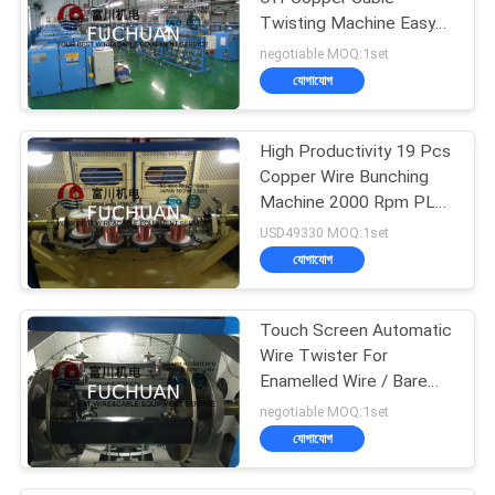
Twisting Machine Easy
Operation
negotiable MOQ:1set
যোগাযোগ
High Productivity 19 Pcs
Copper Wire Bunching
Machine 2000 Rpm PLC
Controller
USD49330 MOQ:1set
যোগাযোগ
Touch Screen Automatic
Wire Twister For
Enamelled Wire / Bare
Copper Wires
negotiable MOQ:1set
যোগাযোগ