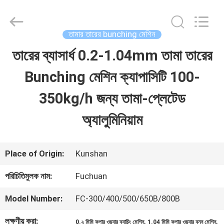
Kunshan
Fuchuan
Electrical
and
তামার তারের bunching মেশিন
Mechanical
Co.,ltd.
তারের ব্যাসার্ধ 0.2-1.04mm তামা তারের
বাড়ি
All
Rights
Reserved.
Bunching মেশিন ক্যাপাসিটি 100-
পণ্য
350kg/h জন্য তামা-প্লেটেড
অ্যালুমিনিয়াম
ভিডিও
Place of Origin:
Kunshan
ভিআর
পরিচিতিমুলক নাম:
Fuchuan
শো
Model Number:
FC-300/400/500/650B/800B
আমাদের
লক্ষণীয় করা:
,
,
0.২ মিমি কপার ওয়্যার ব্যাচিং মেশিন
1.04 মিমি কপার ওয়্যার বুনন মেশিন