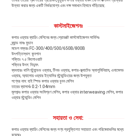
তামার তারের গ্রুপিংয়ের প্রয়োজন,ফুচুয়ান কপার ওয়্যার বঞ্চিং মেশিন উত্পাদন প্রক্রিয়া
উন্নত করার জন্য একটি নির্ভরযোগ্য এবং দক্ষ সমাধান হিসাবে দাঁড়িয়েছে.
কাস্টমাইজেশনঃ
কপার ওয়্যার ব্যাচিং মেশিনের জন্য প্রোডাক্ট কাস্টমাইজেশন সার্ভিসঃ
ব্র্যান্ড নামঃ ফুচান
মডেল নম্বরঃ FC-300/400/500/650B/800B
উৎপত্তিস্থল: কুনশান
শক্তিঃ ৭.৫ কিলোওয়াট
শক্তির উৎস: বিদ্যুৎ
ব্যবহারঃ খালি স্ট্র্যান্ডড ওয়্যার, টিনড ওয়্যার, কপার-ক্ল্যাটেড অ্যালুমিনিয়াম, এনামেলড
ওয়্যার, অ্যালোয় ওয়্যার ইত্যাদির স্ট্র্যান্ডিংয়ের জন্য উপযুক্ত
পণ্যের নাম: হাই স্পিড কপার ওয়্যার বুনন মেশিন
তারের ব্যাসার্ধঃ 0.2-1.04mm
মূলশব্দঃ কপার ওয়্যার সংমিশ্রণ মেশিন, কপার ওয়্যার interweaving মেশিন, কপার
ওয়্যার স্ট্র্যান্ডিং মেশিন
সহায়তা ও সেবা:
কপার ওয়্যার ব্যাচিং মেশিনের জন্য পণ্য প্রযুক্তিগত সহায়তা এবং পরিষেবাগুলির মধ্যে
রয়েছেঃ