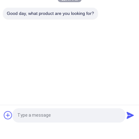
ফুচুয়ান ৮০০ উচ্চ গতি সম্পন্ন তামার তারের ডাবল টোয়েস্টিং স্ট্র্যান্ডিং বাঞ্চিং মেশিন
Good day, what product are you looking for?
ফুচান এফসি-৮০০ অটো হাই-স্পিড কপার ওয়্যার ক্যাবল বুনচিং ডাবল টুইস্টিং মেশিন
সব
তামার তারের Bunching 
ওয়্যার মোচড়ের মেশিন
মেশিন
দুবার ঝাঁকান Bunching 
ওয়্যার Bunching মেশিন
মেশিন
তামার তারের মোচড়ের মেশিন
কেবল মোচড়ের মেশিন
ওয়্যার Extruder মেশিন
পিভিসি এক্সট্রুশন মেশিন
উদ্ধৃতির জন্য আবেদন