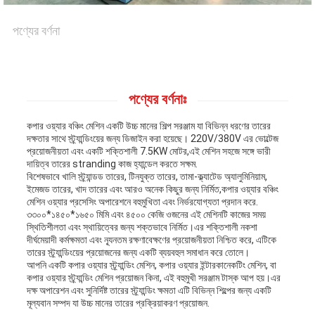
পণ্যের বর্ণনা
খবর
মামলা
পণ্যের বর্ণনাঃ
কপার ওয়্যার বঞ্চিং মেশিন একটি উচ্চ মানের শিল্প সরঞ্জাম যা বিভিন্ন ধরণের তারের
সাইট
দক্ষতার সাথে স্ট্র্যান্ডিংয়ের জন্য ডিজাইন করা হয়েছে। 220V/380V এর ভোল্টেজ
প্রয়োজনীয়তা এবং একটি শক্তিশালী 7.5KW মোটর,এই মেশিন সহজে সঙ্গে ভারী
দায়িত্ব তারের stranding কাজ হ্যান্ডেল করতে সক্ষম.
ম্যাপ
বিশেষভাবে খালি স্ট্র্যান্ডড তারের, টিনযুক্ত তারের, তামা-ক্ল্যাটেড অ্যালুমিনিয়াম,
ইমেজড তারের, খাদ তারের এবং আরও অনেক কিছুর জন্য নির্মিত,কপার ওয়্যার বঞ্চিং
মেশিন ওয়্যার প্রসেসিং অপারেশনে বহুমুখিতা এবং নির্ভরযোগ্যতা প্রদান করে.
৩৩০০*১৪৫০*১৬৫০ মিমি এবং ৪৫০০ কেজি ওজনের এই মেশিনটি কাজের সময়
PRIVACY
স্থিতিশীলতা এবং স্থায়িত্বের জন্য শক্তভাবে নির্মিত।এর শক্তিশালী নকশা
দীর্ঘমেয়াদী কর্মক্ষমতা এবং ন্যূনতম রক্ষণাবেক্ষণের প্রয়োজনীয়তা নিশ্চিত করে, এটিকে
POLICY
তারের স্ট্র্যান্ডিংয়ের প্রয়োজনের জন্য একটি ব্যয়বহুল সমাধান করে তোলে।
আপনি একটি কপার ওয়্যার স্ট্র্যান্ডিং মেশিন, কপার ওয়্যার ইন্টারকানেকটিং মেশিন, বা
কপার ওয়্যার স্ট্র্যান্ডিং মেশিন প্রয়োজন কিনা, এই বহুমুখী সরঞ্জাম টাস্ক আপ হয়।এর
দক্ষ অপারেশন এবং সুনির্দিষ্ট তারের স্ট্র্যান্ডিং ক্ষমতা এটি বিভিন্ন শিল্পের জন্য একটি
মূল্যবান সম্পদ যা উচ্চ মানের তারের প্রক্রিয়াকরণ প্রয়োজন.