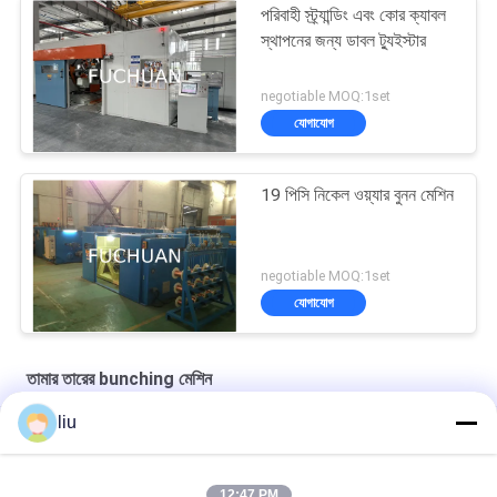
পরিবাহী স্ট্র্যান্ডিং এবং কোর ক্যাবল
স্থাপনের জন্য ডাবল ট্যুইস্টার
negotiable MOQ:1set
যোগাযোগ
19 পিসি নিকেল ওয়্যার বুনন মেশিন
negotiable MOQ:1set
যোগাযোগ
তামার তারের bunching মেশিন
liu
অতি সূক্ষ্ম পরিবাহীর উচ্চ গতিতে স্ট্র্যান্ডিংয়ের জন্য কপার ওয়্যার বান্চিং মেশিন স্বয়ংক্রিয়
মডেল FC 250B
12:47 PM