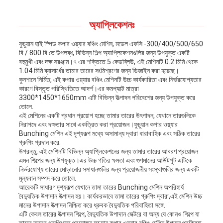
অ্যাপ্লিকেশনঃ
ফুচুয়ান হাই স্পিড কপার ওয়্যার বঞ্চিং মেশিন, মডেল এফসি -300/400/500/650
বি / 800 বি তে উপলব্ধ, বিভিন্ন শিল্প অ্যাপ্লিকেশনগুলির জন্য উপযুক্ত একটি
বহুমুখী এবং দক্ষ সরঞ্জাম।৭ এর শক্তিতে.5 কেডব্লিউ, এই মেশিনটি 0.2 মিমি থেকে
1.04 মিমি ব্যাসার্ধের তামার তারের সংমিশ্রণের জন্য ডিজাইন করা হয়েছে।
কুনশানে নির্মিত, এই কপার ওয়্যার বঞ্চিং মেশিনটি উচ্চ কার্যকারিতা এবং নির্ভরযোগ্যতার
কারণে বিস্তৃত পরিস্থিতিতে আদর্শ।এর কমপ্যাক্ট মাত্রা
3300*1450*1650mm এটি বিভিন্ন উত্পাদন পরিবেশের জন্য উপযুক্ত করে
তোলে.
এই মেশিনের একটি প্রধান প্রয়োগ হচ্ছে তামার তারের উৎপাদন, যেখানে তারগুলিকে
নিরাপদে এবং দক্ষতার সাথে একত্রিত করা প্রয়োজন।ফুচুয়ান কপার ওয়্যার
Bunching মেশিন এই দৃশ্যকল্প মধ্যে অসামান্য দ্বারা ধারাবাহিক এবং সঠিক তারের
গ্রুপিং প্রদান করে.
উপরন্তু, এই মেশিনটি বিভিন্ন অ্যাপ্লিকেশনের জন্য তামার তারের আবরণ প্রয়োজন
এমন শিল্পের জন্য উপযুক্ত।এর উচ্চ গতির ক্ষমতা এবং গুণমানের আউটপুট এটিকে
নির্ভরযোগ্য তারের মোড়ানোর সমাধানগুলির জন্য প্রয়োজনীয় সংস্থাগুলির জন্য একটি
মূল্যবান সম্পদ করে তোলে.
আরেকটি সাধারণ দৃশ্যকল্প যেখানে তামা তারের Bunching মেশিন অপরিহার্য
বৈদ্যুতিক উপাদান উত্পাদন হয়। কার্যকরভাবে তামা তারের গ্রুপিং দ্বারা,এই মেশিন উচ্চ
মানের উপাদান উত্পাদন নিশ্চিত করে ধ্রুবক বৈদ্যুতিক পরিবাহিতা সঙ্গে.
এটি কেবল তারের উত্পাদন শিল্পে, বৈদ্যুতিক উপাদান সেক্টরে বা অন্য যে কোনও শিল্পে যা