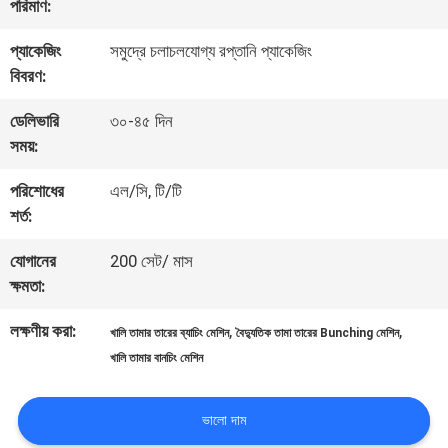
পরিমাণ:
সম্পর্কে
প্যাকেজিং
সমুদ্রে চলাচলযোগ্য রপ্তানি প্যাকেজিং
বিবরণ:
কারখানা
ডেলিভারি
৩০-৪৫ দিন
সময়:
পরিদর্শন
পরিশোধের
এল/সি, টি/টি
শর্ত:
গুণমান
যোগানের
200 সেট/ মাস
নিয়ন্ত্রণ
ক্ষমতা:
লক্ষণীয় করা:
,
,
খালি তামার তারের ব্যাচিং মেশিন
বৈদ্যুতিক তামা তারের Bunching মেশিন
আমাদের
খালি তামার বানচিং মেশিন
সাথে
ভালো দাম
যোগাযোগ