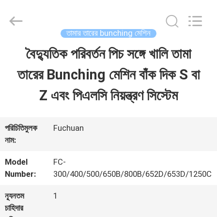
Kunshan
Fuchuan
Electrical
and
তামার তারের bunching মেশিন
Mechanical
Co.,ltd.
বৈদ্যুতিক পরিবর্তন পিচ সঙ্গে খালি তামা
বাড়ি
All
Rights
Reserved.
তারের Bunching মেশিন বাঁক দিক S বা
পণ্য
Z এবং পিএলসি নিয়ন্ত্রণ সিস্টেম
ভিডিও
পরিচিতিমুলক
Fuchuan
নাম:
ভিআর
Model
FC-
Number:
300/400/500/650B/800B/652D/653D/1250C
শো
ন্যূনতম
1
চাহিদার
আমাদের