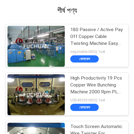
শীর্ষ পণ্য
180 Passive / Active Pay
Off Copper Cable
Twisting Machine Easy
Operation
negotiable MOQ:1set
যোগাযোগ
High Productivity 19 Pcs
Copper Wire Bunching
Machine 2000 Rpm PLC
Controller
USD49330 MOQ:1set
যোগাযোগ
Touch Screen Automatic
Wire Twister For