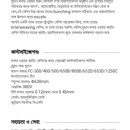
ফুচান কপার ওয়্যার বঞ্চিং মেশিনটি পণ্য অ্যাপ্লিকেশন অনুষ্ঠান এবং দৃশ্যের বিস্তৃত
পরিসরের জন্য আদর্শ। অটোমোটিভ, বৈদ্যুতিক বা টেলিযোগাযোগ শিল্পে হোক না
কেন,এই মেশিন উচ্চ মানের তারের bunching ফলাফল সঠিকতা এবং ধারাবাহিকতা
সঙ্গে উত্পাদন মধ্যে excels.
আপনি একটি তামা তারের স্ট্র্যান্ডিং মেশিন প্রয়োজন কিনা, তামা তারের
interweaving মেশিন, বা তামা তারের গ্রুপিং মেশিন,ফুচান কপার ওয়্যার ব্যাচিং
মেশিন বিভিন্ন তারের ব্যাচিং অ্যাপ্লিকেশন জুড়ে চমৎকার কর্মক্ষমতা প্রদান করে.
কাস্টমাইজেশনঃ
কপার ওয়্যার ব্যাচিং মেশিনের জন্য প্রোডাক্ট কাস্টমাইজেশন সার্ভিসঃ
ব্র্যান্ড নামঃ ফুচান
মডেল নম্বরঃ FC-300/400/500/650B/800B/652D/653D/1250C
উৎপত্তিস্থল: চীন
স্পুলের আকারঃ Φ630mm
ভোল্টেজঃ 380V
ফিট কপার ওয়্যারঃ 0.12mm থেকে 0.45mm
প্লেটঃ অ্যালুমিনিয়াম প্লেট
কন্ট্রোল সিস্টেমঃ পিএলসি
সহায়তা ও সেবা: