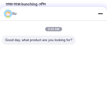
তামার তারের bunching মেশিন
liu
অতি সূক্ষ্ম পরিবাহীর উচ্চ গতিতে স্ট্র্যান্ডিংয়ের জন্য কপার ওয়্যার বান্চিং মেশিন স্বয়ংক্রিয়
মডেল FC 250B
2:15 AM
ফুচুয়ান ৮০০ উচ্চ গতি সম্পন্ন তামার তারের ডাবল টোয়েস্টিং স্ট্র্যান্ডিং বাঞ্চিং মেশিন
Good day, what product are you looking for?
ফুচান এফসি-৮০০ অটো হাই-স্পিড কপার ওয়্যার ক্যাবল বুনচিং ডাবল টুইস্টিং মেশিন
সব
তামার তারের Bunching 
ওয়্যার মোচড়ের মেশিন
মেশিন
দুবার ঝাঁকান Bunching 
ওয়্যার Bunching মেশিন
মেশিন
তামার তারের মোচড়ের মেশিন
কেবল মোচড়ের মেশিন