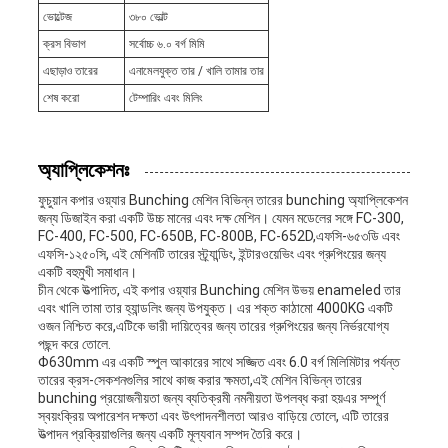
ভোল্টেজ
৩৮০ ভোল্ট
ক্রস বিভাগ
সর্বোচ্চ ৬.০ বর্গ মিমি
এছাড়াও তারের
এনামেলযুক্ত তার / খালি তামার তার
শেষ করো
টেম্পারিং এবং মিলিং
অ্যাপ্লিকেশনঃ
ফুচুয়ান কপার ওয়্যার Bunching মেশিন বিভিন্ন তারের bunching অ্যাপ্লিকেশন
জন্য ডিজাইন করা একটি উচ্চ মানের এবং দক্ষ মেশিন। যেমন মডেলের সঙ্গে FC-300,
FC-400, FC-500, FC-650B, FC-800B, FC-652D,এফসি-৬৫৩ডি এবং
এফসি-১২৫০সি, এই মেশিনটি তারের স্ট্র্যান্ডিং, ইন্টারওয়েভিং এবং গ্রুপিংয়ের জন্য
একটি বহুমুখী সমাধান।
চীন থেকে উত্পাদিত, এই কপার ওয়্যার Bunching মেশিন উভয় enameled তার
এবং খালি তামা তার হ্যান্ডলিং জন্য উপযুক্ত। এর শক্ত কাঠামো 4000KG একটি
ওজন নিশ্চিত করে,এটিকে ভারী দায়িত্বের জন্য তারের গ্রুপিংয়ের জন্য নির্ভরযোগ্য
পছন্দ করে তোলে.
Φ630mm এর একটি স্পুল আকারের সাথে সজ্জিত এবং 6.0 বর্গ মিলিমিটার পর্যন্ত
তারের ক্রস-সেকশনগুলির সাথে কাজ করার ক্ষমতা,এই মেশিন বিভিন্ন তারের
bunching প্রয়োজনীয়তা জন্য ব্যতিক্রমী নমনীয়তা উপলব্ধ করা হয়এর সম্পূর্ণ
স্বয়ংক্রিয় অপারেশন দক্ষতা এবং উৎপাদনশীলতা আরও বাড়িয়ে তোলে, এটি তারের
উত্পাদন প্রক্রিয়াগুলির জন্য একটি মূল্যবান সম্পদ তৈরি করে।