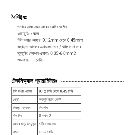
বৈশিষ্ট্যঃ
পণ্যের নামঃ তামা তারের ব্যাচিং মেশিন
ওয়ারেন্টিঃ ১ বছর
ফিট কপার ওয়্যারঃ 0.12mm থেকে 0.45mm
এছাড়াও তারেরঃ এনামেলড তার / খালি তামা তার
স্ট্র্যান্ডিং সেকশন এলাকাঃ 0.35-6.0mm2
ওজনঃ ৪০০০ কেজি
টেকনিক্যাল প্যারামিটারঃ
ফিট কপার ওয়্যার
0.12 মিমি থেকে 0.45 মিমি
প্লেট
অ্যালুমিনিয়াম প্লেট
নিয়ন্ত্রণ ব্যবস্থা
পিএলসি
বাঁক দিক
S অথবা Z
তারের জন্য উপযুক্ত
খালি তামার তার
ওজন
৪০০০ কেজি