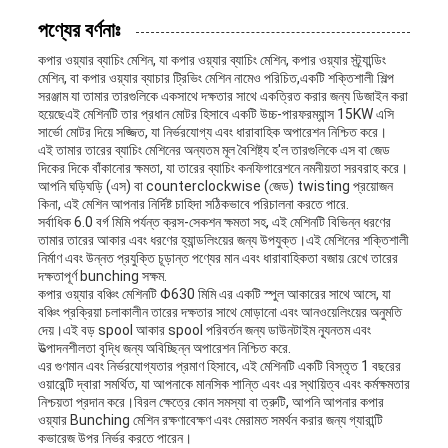
পণ্যের বর্ণনাঃ
কপার ওয়্যার ব্যাচিং মেশিন, যা কপার ওয়্যার ব্যাচিং মেশিন, কপার ওয়্যার স্ট্র্যান্ডিং
মেশিন, বা কপার ওয়্যার ব্যাচার ট্রিভিং মেশিন নামেও পরিচিত,একটি শক্তিশালী শিল্প
সরঞ্জাম যা তামার তারগুলিকে একসাথে দক্ষতার সাথে একত্রিত করার জন্য ডিজাইন করা
হয়েছেএই মেশিনটি তার প্রধান মোটর হিসাবে একটি উচ্চ-পারফরম্যান্স 15KW এসি
সার্ভো মোটর দিয়ে সজ্জিত, যা নির্ভরযোগ্য এবং ধারাবাহিক অপারেশন নিশ্চিত করে।
এই তামার তারের ব্যাচিং মেশিনের অন্যতম মূল বৈশিষ্ট্য হ'ল তারগুলিকে এস বা জেড
দিকের দিকে বাঁকানোর ক্ষমতা, যা তারের ব্যাচিং কনফিগারেশনে নমনীয়তা সরবরাহ করে।
আপনি ঘড়িঘড়ি (এস) বা counterclockwise (জেড) twisting প্রয়োজন
কিনা, এই মেশিন আপনার নির্দিষ্ট চাহিদা সঠিকভাবে পরিচালনা করতে পারে.
সর্বাধিক 6.0 বর্গ মিমি পর্যন্ত ক্রস-সেকশন ক্ষমতা সহ, এই মেশিনটি বিভিন্ন ধরণের
তামার তারের আকার এবং ধরণের হ্যান্ডলিংয়ের জন্য উপযুক্ত।এই মেশিনের শক্তিশালী
নির্মাণ এবং উন্নত প্রযুক্তি চূড়ান্ত পণ্যের মান এবং ধারাবাহিকতা বজায় রেখে তারের
দক্ষতাপূর্ণ bunching সক্ষম.
কপার ওয়্যার বঞ্চিং মেশিনটি Φ630 মিমি এর একটি স্পুল আকারের সাথে আসে, যা
বঞ্চিং প্রক্রিয়া চলাকালীন তারের দক্ষতার সাথে মোড়ানো এবং আনওয়েলিংয়ের অনুমতি
দেয়।এই বড় spool আকার spool পরিবর্তন জন্য ডাউনটাইম ন্যূনতম এবং
উত্পাদনশীলতা বৃদ্ধি জন্য অবিচ্ছিন্ন অপারেশন নিশ্চিত করে.
এর গুণমান এবং নির্ভরযোগ্যতার প্রমাণ হিসাবে, এই মেশিনটি একটি বিস্তৃত 1 বছরের
ওয়ারেন্টি দ্বারা সমর্থিত, যা আপনাকে মানসিক শান্তি এবং এর স্থায়িত্ব এবং কর্মক্ষমতার
নিশ্চয়তা প্রদান করে।বিরল ক্ষেত্রে কোন সমস্যা বা ত্রুটি, আপনি আপনার কপার
ওয়্যার Bunching মেশিন রক্ষণাবেক্ষণ এবং মেরামত সমর্থন করার জন্য গ্যারান্টি
কভারেজ উপর নির্ভর করতে পারেন।