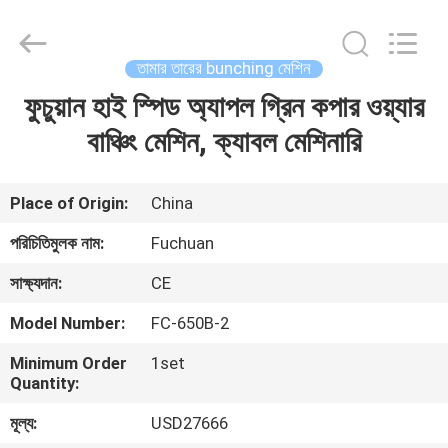
Kunshan
Fuchuan
Electrical
and
Mechanical
তামার তারের bunching মেশিন
Co.,ltd.
All
Rights
ফুচুয়ান হাই স্পিড অ্যাপল গ্রিন কপার ওয়্যার
বাড়ি
Reserved.
বাঞ্চিং মেশিন, ক্যাবল মেশিনারি
পণ্য
Place of Origin:
China
ভিডিও
পরিচিতিমুলক নাম:
Fuchuan
সাক্ষ্যদান:
CE
ভিআর
Model Number:
FC-650B-2
শো
Minimum Order
1set
Quantity:
আমাদের
মূল্য:
USD27666
সম্পর্কে