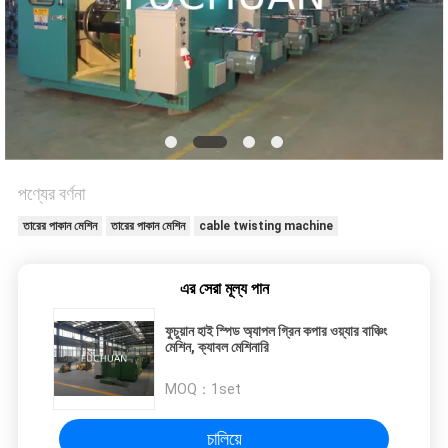
মামলা
সাইট
ম্যাপ
PRIVACY
পণ্যের বর্ণনা
POLICY
তারের পাকান মেশিন
তারের পাকান মেশিন
cable twisting machine
এর সেরা মূল্য পান
ফুচুয়ান হাই স্পিড অ্যাপল গ্রিন কপার ওয়্যার বাঞ্চিং
মেশিন, ক্যাবল মেশিনারি
MOQ：
1set
চালিয়ে