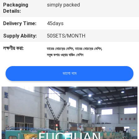
Packaging
simply packed
Details:
কারখানা
Delivery Time:
45days
পরিদর্শন
Supply Ability:
50SETS/MONTH
গুণমান
লক্ষণীয় করা:
,
,
তারের মোচড়ের মেশিন
তারের মোচড়ের মেশিন
সবুজ কপার ওয়্যার বাঞ্চিং মেশিন
নিয়ন্ত্রণ
ভালো দাম
আমাদের
সাথে
যোগাযোগ
খবর