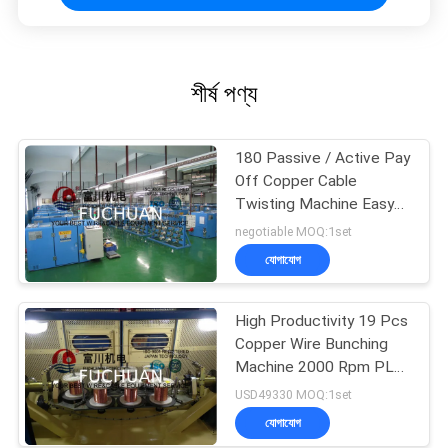
শীর্ষ পণ্য
180 Passive / Active Pay
Off Copper Cable
Twisting Machine Easy
Operation
negotiable MOQ:1set
যোগাযোগ
High Productivity 19 Pcs
Copper Wire Bunching
Machine 2000 Rpm PLC
Controller
USD49330 MOQ:1set
যোগাযোগ