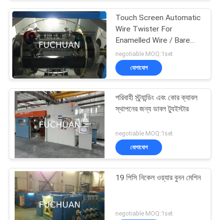
Touch Screen Automatic
Wire Twister For
Enamelled Wire / Bare
Copper Wires
negotiable MOQ:1set
যোগাযোগ
পরিবাহী স্ট্র্যান্ডিং এবং কোর ক্যাবল
স্থাপনের জন্য ডাবল ট্যুইস্টার
negotiable MOQ:1set
যোগাযোগ
19 পিসি নিকেল ওয়্যার বুনন মেশিন
negotiable MOQ:1set