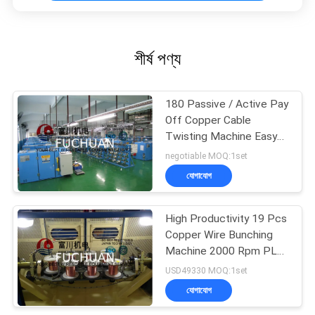
শীর্ষ পণ্য
180 Passive / Active Pay
Off Copper Cable
Twisting Machine Easy
Operation
negotiable MOQ:1set
যোগাযোগ
High Productivity 19 Pcs
Copper Wire Bunching
Machine 2000 Rpm PLC
Controller
USD49330 MOQ:1set
যোগাযোগ