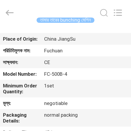
Kunshan
Fuchuan
Electrical
and
Mechanical
তামার তারের bunching মেশিন
Co.,ltd.
All
Rights
বাড়ি
Reserved.
Place of Origin:
China JiangSu
পণ্য
পরিচিতিমুলক নাম:
Fuchuan
সাক্ষ্যদান:
CE
ভিডিও
Model Number:
FC-500B-4
Minimum Order
1set
ভিআর
Quantity:
শো
মূল্য:
negotiable
Packaging
normal packing
আমাদের
Details:
সম্পর্কে