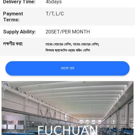
Delivery Time:
45days
Payment
T/T, L/C
কারখানা
Terms:
পরিদর্শন
Supply Ability:
20SET/PER MONTH
লক্ষণীয় করা:
,
,
গুণমান
তারের মোচড়ের মেশিন
তারের মোচড়ের মেশিন
সিলভার জ্যাকেটেড ওয়্যার বাঞ্চিং মেশিন
নিয়ন্ত্রণ
ভালো দাম
আমাদের
সাথে
যোগাযোগ
খবর