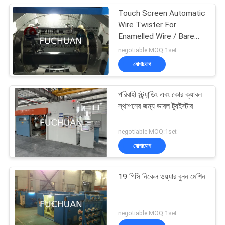
Touch Screen Automatic
Wire Twister For
Enamelled Wire / Bare
Copper Wires
negotiable MOQ:1set
যোগাযোগ
পরিবাহী স্ট্র্যান্ডিং এবং কোর ক্যাবল
স্থাপনের জন্য ডাবল ট্যুইস্টার
negotiable MOQ:1set
যোগাযোগ
19 পিসি নিকেল ওয়্যার বুনন মেশিন
negotiable MOQ:1set