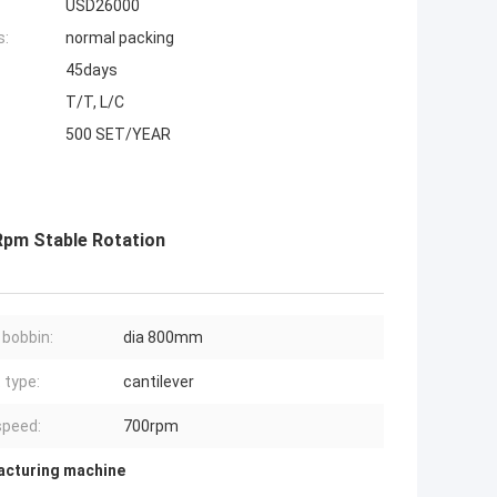
USD26000
s:
normal packing
45days
T/T, L/C
500 SET/YEAR
Rpm Stable Rotation
r bobbin:
dia 800mm
 type:
cantilever
peed:
700rpm
acturing machine