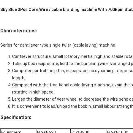
Sky Blue 3Pcs Core Wire / cable braiding machine With 700Rpm Sta
Characteristics:
Series for cantilever type single twist (cable laying) machine
Cantilever structure, small rotatory inertia, high and stable rota
Take up box reciprocate, lead to the bunching wire is arranged p
Computer control the pitch, no capstan, no dynamic plate, assu
length;
Compared with the traditional cable-laying machine, avoid the
rotating in high speed.
Largen the diameter of veer wheel to decrease the wire bend deg
It is convenient to load/unload the bobbin, small labour strength
Specification:
Equipment
FC-XB630
FC-XB800
FC-XB1000