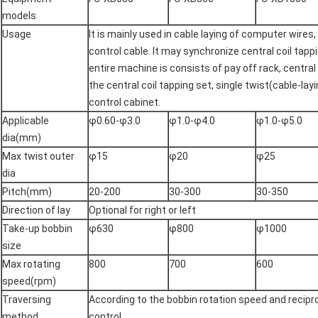
models
Usage
It is mainly used in cable laying of computer wires
control cable. It may synchronize central coil tapp
entire machine is consists of pay off rack, central 
the central coil tapping set, single twist(cable-la
control cabinet.
Applicable
φ0.60-φ3.0
φ1.0-φ4.0
φ1.0-φ5.0
dia(mm)
Max twist outer
φ15
φ20
φ25
dia
Pitch(mm)
20-200
30-300
30-350
Direction of lay
Optional for right or left
Take-up bobbin
φ630
φ800
φ1000
size
Max rotating
800
700
600
speed(rpm)
Traversing
According to the bobbin rotation speed and recipr
method
control.