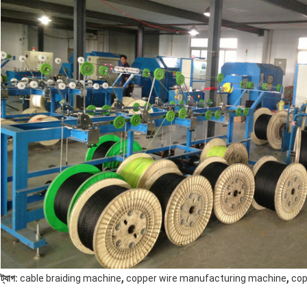
,
,
ট্যাগ:
cable braiding machine
copper wire manufacturing machine
cop