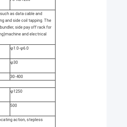
, such as data cable and
ing and side coil tapping. The
bundler, side pay off rack for
ying)machine and electrical
φ1.0-φ6.0
φ30
30-400
φ1250
500
ocating action, stepless