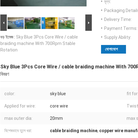
মূল্য:
Packaging Detail
Delivery Time:
Payment Terms:
বড় ইমেজ :
Sky Blue 3Pcs Core Wire / cable
Supply Ability:
braiding machine With 700Rpm Stable
যোগাযোগ
Rotation
Sky Blue 3Pcs Core Wire / cable braiding machine With 700
বিবরণ
color:
sky blue
fit fo
Applied for wire:
core wire
Twist
max outer dia:
20mm
max s
বিশেষভাবে তুলে ধরা:
cable braiding machine
,
copper wire manuf