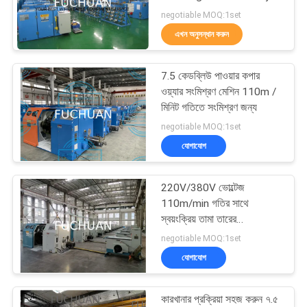
মামলা
Operation
negotiable MOQ:1set
এখন অনুসন্ধান করুন
সাইট
39
ম্যাপ
7.5 কেডব্লিউ পাওয়ার কপার
তামার তারের মোচড়ের মেশিন
ওয়্যার সংমিশ্রণ মেশিন 110m /
মিনিট গতিতে সংমিশ্রণ জন্য
PRIVACY
negotiable MOQ:1set
POLICY
যোগাযোগ
220V/380V ভোল্টেজ
28
110m/min গতির সাথে
স্বয়ংক্রিয় তামা তারের
কেবল মোচড়ের মেশিন
Bunching মেশিন
negotiable MOQ:1set
যোগাযোগ
কারখানার প্রক্রিয়া সহজ করুন ৭.৫