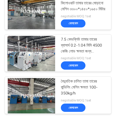
কিলোওয়াট তামার তারের মোড়ানো
মেশিন ৩৩০০*১৪৫০*১৬৫০ মিটার
70
negotiable MOQ:1set
যোগাযোগ
ওয়্যার Extruder মেশিন
7.5 কেডব্লিউ তামার তারের
ব্যাসার্ধ 0.2-1.04 মিমি 4500
কেজি লোড ক্ষমতা জন্য
Bunching মেশিন
negotiable MOQ:1set
যোগাযোগ
42
বৈদ্যুতিক চালিত তামা তারের
পিভিসি এক্সট্রুশন মেশিন
বান্ডিলিং মেশিন ক্ষমতা 100-
350kg/h
negotiable MOQ:1set
যোগাযোগ