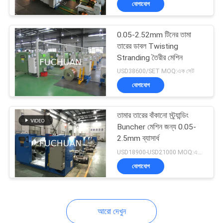
যোগাযোগ
35
ওয়্যার পোড়ানো মেশিন
0.05-2.52mm টিনের তামা
তারের ডাবল Twisting
Stranding তৈরীর মেশিন
USD38600/SET MOQ:এক সেট
যোগাযোগ
তামার তারের বাঁকানো স্ট্র্যান্ডিং
Buncher মেশিন জন্য 0.05-
2.5mm ব্যাসার্ধ
USD18900-USD21000 MOQ:এক সেট
যোগাযোগ
আরো দেখুন