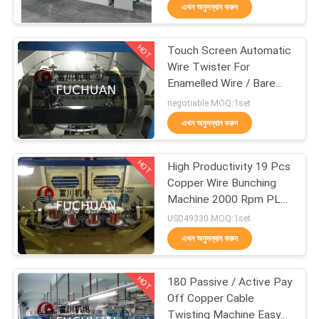
এখন অনুসন্ধান করুন
কারখানা
HOT
Touch Screen Automatic
পরিদর্শন
88
Wire Twister For
Enamelled Wire / Bare
দুবার ঝাঁকান bunching
Copper Wires
গুণমান
negotiable MOQ:1set
মেশিন
এখন অনুসন্ধান করুন
নিয়ন্ত্রণ
HOT
High Productivity 19 Pcs
আমাদের
Copper Wire Bunching
সাথে
Machine 2000 Rpm PLC
56
Controller
USD49330 MOQ:1set
যোগাযোগ
এখন অনুসন্ধান করুন
ওয়্যার bunching মেশিন
খবর
HOT
180 Passive / Active Pay
Off Copper Cable
Twisting Machine Easy