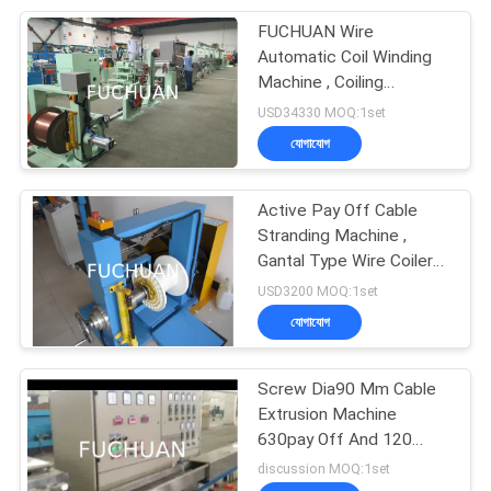
FUCHUAN Wire
14
Automatic Coil Winding
Machine , Coiling
একক মটকান মেশিন
Automatic Coating
USD34330 MOQ:1set
Machine
যোগাযোগ
Active Pay Off Cable
Stranding Machine ,
Gantal Type Wire Coiler
31
Machine
USD3200 MOQ:1set
যোগাযোগ
কেবল এক্সট্রুশন মেশিন
Screw Dia90 Mm Cable
Extrusion Machine
630pay Off And 120
Tension Rack
discussion MOQ:1set