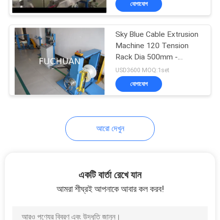
যোগাযোগ
35
ওয়্যার পোড়ানো মেশিন
Sky Blue Cable Extrusion
Machine 120 Tension
Rack Dia 500mm -
630mm Bobbin
USD3600 MOQ:1set
যোগাযোগ
আরো দেখুন
একটি বার্তা রেখে যান
আমরা শীঘ্রই আপনাকে আবার কল করব!