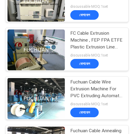
মামলা
Dia 6-16mm
discussable MOQ:1set
যোগাযোগ
সাইট
39
ম্যাপ
FC Cable Extrusion
তামার তারের মোচড়ের মেশিন
Machine , FEP FPA ETFE
Plastic Extrusion Line
PRIVACY
With Screw Dia 35mm
discussable MOQ:1set
POLICY
যোগাযোগ
Fuchuan Cable Wire
28
Extrusion Machine For
PVC Extruding Automatic
কেবল মোচড়ের মেশিন
Wire Production Line
discussable MOQ:1set
যোগাযোগ
Fuchuan Cable Annealing