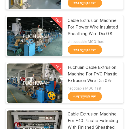
এখন অনুসন্ধান করুন
কারখানা
HOT
Cable Extrusion Machine
পরিদর্শন
88
For Power Wire Insulated
Sheathing Wire Dia 0.8-
দুবার ঝাঁকান bunching
8mm
গুণমান
discussable MOQ:1set
মেশিন
এখন অনুসন্ধান করুন
নিয়ন্ত্রণ
HOT
Fuchuan Cable Extrusion
আমাদের
Machine For PVC Plastic
সাথে
Extrusion Wire Dia 0.6-
56
4mm
negotiable MOQ:1set
যোগাযোগ
এখন অনুসন্ধান করুন
ওয়্যার bunching মেশিন
খবর
Cable Extrusion Machine
For F40 Plastic Extruding
With Finished Sheathed