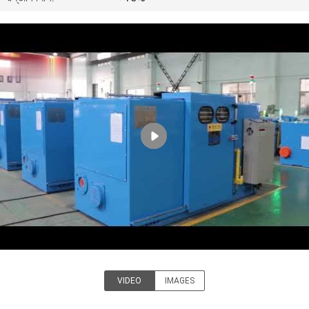
কারখানা
পরিদর্শন
গুণমান
নিয়ন্ত্রণ
আমাদের
সাথে
যোগাযোগ
খবর
VIDEO
IMAGES
Kunshan Fuchuan Electrical