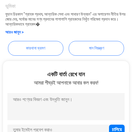
মামলা
and Mechanical Co.,ltd
ভূমিকা
ফুচান চিরকাল "গ্রাহক প্রথম, আন্তরিক সেবা এবং সাধারণ উন্নয়ন" এর অপারেশন নীতির উপর
সাইট
জোর দেয়, সর্বোচ্চ মানের পণ্য প্রদানের পাশাপাশি গ্রাহকদের নিখুঁত পরিষেবা প্রদান করে।
আন্তরিকভাবে গ্রাহকদ�
ম্যাপ
আরও জানুন >
PRIVACY
কারখানা ভ্রমণ
মান নিয়ন্ত্রণ
POLICY
একটি বার্তা রেখে যান
আমরা শীঘ্রই আপনাকে আবার কল করব!