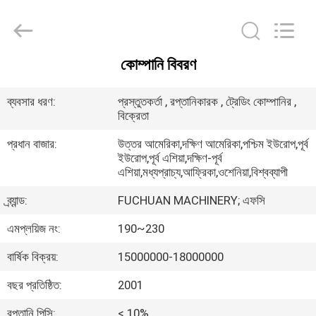
Kunshan
Fuchuan
Electrical
and
Mechanical
Co.,ltd.
All
কোম্পানি বিবরণ
Rights
বাড়ি
Reserved.
ব্যবসার ধরণ:
প্রস্তুতকর্তা , রপ্তানিকারক , ট্রেডিং কোম্পানির ,
বিক্রেতা
পণ্য
প্রধান বাজার:
উত্তর আমেরিকা,দক্ষিণ আমেরিকা,পশ্চিম ইউরোপ,পূর্ব
ইউরোপ,পূর্ব এশিয়া,দক্ষিণ-পূর্ব
ভিডিও
এশিয়া,মধ্যপ্রাচ্য,আফ্রিকা,ওশেনিয়া,বিশ্বব্যাপী
ব্র্যান্ড:
FUCHUAN MACHINERY; এফসি
ভিআর
এমপ্লয়িজ নং:
190~230
শো
বার্ষিক বিক্রয়:
15000000-18000000
আমাদের
বছর প্রতিষ্ঠিত:
2001
সম্পর্কে
রপ্তানি পিসি:
< 10%