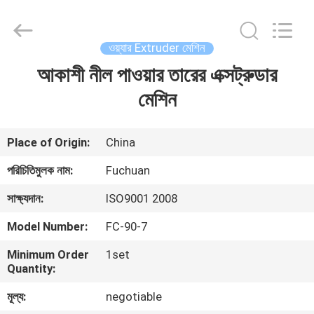
Kunshan
Fuchuan
Electrical
and
Mechanical
ওয়্যার Extruder মেশিন
Co.,ltd.
All
Rights
আকাশী নীল পাওয়ার তারের এক্সট্রুডার
বাড়ি
Reserved.
মেশিন
পণ্য
Place of Origin:
China
ভিডিও
পরিচিতিমুলক নাম:
Fuchuan
সাক্ষ্যদান:
ISO9001 2008
ভিআর
Model Number:
FC-90-7
শো
Minimum Order
1set
Quantity:
আমাদের
মূল্য:
negotiable
সম্পর্কে