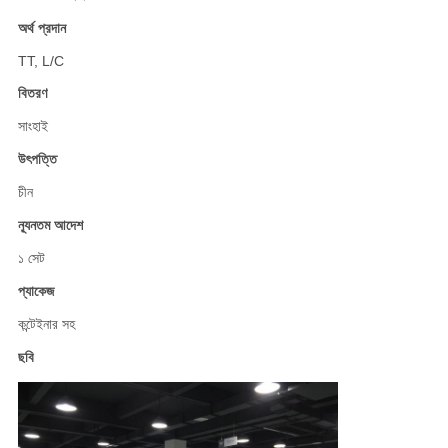
অর্থ প্রদান
TT, L/C
বিতরণ
সাংহাই
উৎপত্তি
চীন
ন্যূনতম আদেশ
১ সেট
প্যাকেজ
কন্টেইনার সহ
ছবি