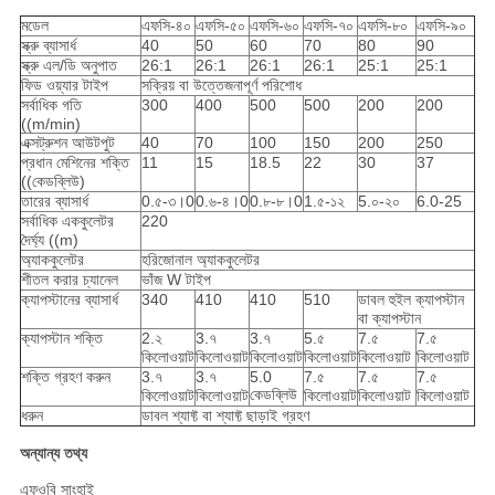
মডেল
এফসি-৪০
এফসি-৫০
এফসি-৬০
এফসি-৭০
এফসি-৮০
এফসি-৯০
স্ক্রু ব্যাসার্ধ
40
50
60
70
80
90
স্ক্রু এল/ডি অনুপাত
26:1
26:1
26:1
26:1
25:1
25:1
ফিড ওয়্যার টাইপ
সক্রিয় বা উত্তেজনাপূর্ণ পরিশোধ
সর্বাধিক গতি
300
400
500
500
200
200
((m/min)
এক্সট্রুশন আউটপুট
40
70
100
150
200
250
প্রধান মেশিনের শক্তি
11
15
18.5
22
30
37
((কেডব্লিউ)
তারের ব্যাসার্ধ
0.৫-৩।0
0.৬-৪।0
0.৮-৮।0
1.৫-১২
5.০-২০
6.0-25
সর্বাধিক এককুলেটর
220
দৈর্ঘ্য ((m)
অ্যাককুলেটর
হরিজোনাল অ্যাককুলেটর
শীতল করার চ্যানেল
ভাঁজ W টাইপ
ক্যাপস্টানের ব্যাসার্ধ
340
410
410
510
ডাবল হুইল ক্যাপস্টান
বা ক্যাপস্টান
ক্যাপস্টান শক্তি
2.২
3.৭
3.৭
5.৫
7.৫
7.৫
কিলোওয়াট
কিলোওয়াট
কিলোওয়াট
কিলোওয়াট
কিলোওয়াট
কিলোওয়াট
শক্তি গ্রহণ করুন
3.৭
3.৭
5.0
7.৫
7.৫
7.৫
কেডব্লিউ
কিলোওয়াট
কিলোওয়াট
কিলোওয়াট
কিলোওয়াট
কিলোওয়াট
ধরুন
ডাবল শ্যাফ্ট বা শ্যাফ্ট ছাড়াই গ্রহণ
অন্যান্য তথ্য
এফওবি সাংহাই