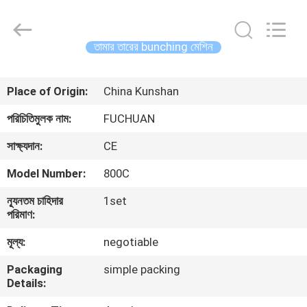
Kunshan
Fuchuan
Electrical
and
Mechanical
তামার তারের bunching মেশিন
Co.,ltd.
All
Rights
বাড়ি
Reserved.
Place of Origin:
China Kunshan
পণ্য
পরিচিতিমুলক নাম:
FUCHUAN
সাক্ষ্যদান:
CE
ভিডিও
Model Number:
800C
ন্যূনতম চাহিদার
1set
ভিআর
পরিমাণ:
শো
মূল্য:
negotiable
Packaging
simple packing
আমাদের
Details:
সম্পর্কে