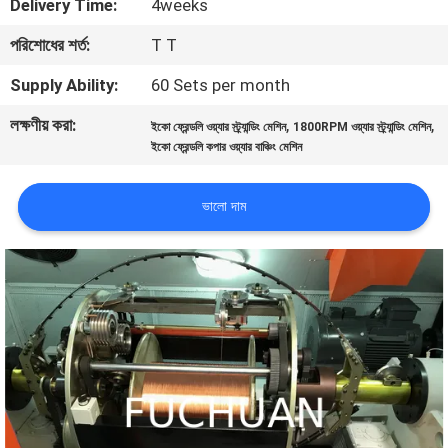
Delivery Time:
4weeks
পরিশোধের শর্ত:
T T
কারখানা
পরিদর্শন
Supply Ability:
60 Sets per month
লক্ষণীয় করা:
,
,
ইকো ফ্রেন্ডলি ওয়্যার স্ট্র্যান্ডিং মেশিন
1800RPM ওয়্যার স্ট্র্যান্ডিং মেশিন
গুণমান
ইকো ফ্রেন্ডলি কপার ওয়্যার বাঞ্চিং মেশিন
নিয়ন্ত্রণ
ভালো দাম
আমাদের
সাথে
যোগাযোগ
খবর