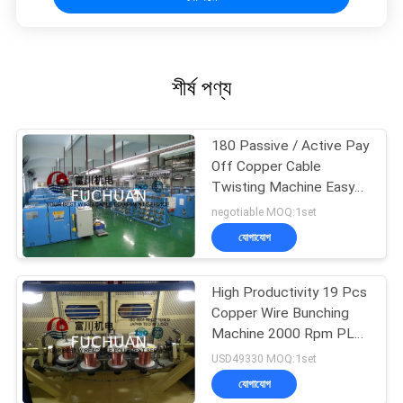
শীর্ষ পণ্য
180 Passive / Active Pay
Off Copper Cable
Twisting Machine Easy
Operation
negotiable MOQ:1set
যোগাযোগ
High Productivity 19 Pcs
Copper Wire Bunching
Machine 2000 Rpm PLC
Controller
USD49330 MOQ:1set
যোগাযোগ