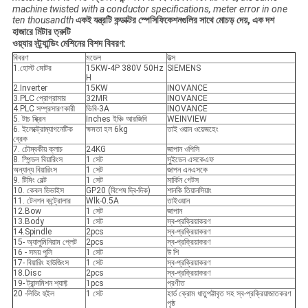
machine twisted with a conductor specifications, meter error in one
ten thousandth
একই যন্ত্রটি কন্ডাক্টর স্পেসিফিকেশনগুলির সাথে মোচড় দেয়, এক দশ
হাজারে মিটার ত্রুটি
ওয়্যার স্ট্র্যান্ডিং মেশিনের বিশদ বিবরণ:
বিবরণ
মডেল
উত্স
1.হোস্ট মোটর
15KW-4P 380V 50Hz
SIEMENS
H
2.Inverter
15KW
INOVANCE
3.PLC প্রোগ্রামার
32MR
INOVANCE
4.PLC সম্প্রসারণকারী
ভিবি-3A
INOVANCE
5. টাচ স্ক্রিন
Inches ইঞ্চি আরজিবি
WEINVIEW
6. ইলেক্ট্রোম্যাগনেটিক
ক্ষমতা হল 6kg
তাই ওয়ান ওয়েজহেং
ব্রেক
7. চৌম্বকীয় ক্লাচ
24KG
জাপান ওপিসি
8. স্পিন্ডল বিয়ারিংস
1 সেট
সুইডেন এসকেএফ
অন্যান্য বিয়ারিংস
1 সেট
জাপন এনএসকে
9. টিমিং বেল্ট
1 সেট
মার্কিন গেটস
10. কেবল ডিভাইস
GP20 (বিশেষ দ্বি-দিক)
শানকি তিয়ানসিয়াং
11. টেনশন কন্ট্রোলার
Wlk-0.5A
তাইওয়ান
12.Bow
1 সেট
জাপান
13.Body
1 সেট
স্ব-প্রক্রিয়াকরণ
14.Spindle
2pcs
স্ব-প্রক্রিয়াকরণ
15- অ্যালুমিনিয়াম প্লেট
2pcs
স্ব-প্রক্রিয়াকরণ
16 - সময় পুলি
1 সেট
উ শি
17- বিয়ারিং হাউজিংস
1 সেট
স্ব-প্রক্রিয়াকরণ
18.Disc
2pcs
স্ব-প্রক্রিয়াকরণ
19- ট্রান্সমিশন শ্যাফ্ট
1pcs
প্রণীত
20 -লিডিং হুইল
1 সেট
হার্ড ক্রোম ধাতুপট্টাবৃত সহ স্ব-প্রক্রিয়াজাতকরণ
পৃষ্ঠ