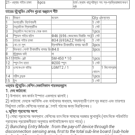
21- ওয়্যার গাইড চাকা
6pcs
হার্ড ক্রোম ধাতুপট্টাবৃত সহ স্ব-প্রক্রিয়াজাতকরণ
পৃষ্ঠ
তারের স্ট্র্যান্ডিং মেশিন খুচরা যন্ত্রাংশ শীট
না।
বিবরণ
মডেল
Qty এ
মন্তব্য
1
অপারেটিং নির্দেশাবলী
1 সেট
2
বৈদ্যুতিক স্কিম্যাটিক
1 সেট
3
বৈদ্যুতিন সংকেতের মেরু বদল
1pcs
4
স্পিন্ডল গাইড হুইল
Φ46 (696 জেডজেড বিয়ারিং সহ)
1 সেট
5
তারের গাইড চাকা
Φ34 (693AZZ বিয়ারিংস)
1 সেট
6
বো তে লুপ
দ্বিপাক্ষিক চীনামাটির বাসার আংটি
3pcs
7
বিভক্ত প্লেট চীনামাটির বাসার রিং
Φ4.0
3pcs
8
স্ট্র্যান্ডড ডাই
না
9-11
টাইমিং বেল্ট
5M-450 * 10
1pcs
12
স্পুল টপ হাতা
Φ200 স্পুল
1 সেট
13
এসকেএফ বাটার
LGMT2 / 1
1
1 কিলোগ্রাম
বোতল
14
গ্রীস বন্দুক
1pcs
15
টুল
1 সেট
ওয়্যার স্ট্র্যান্ডিং মেশিন মেকানিকাল পারফরম্যান্স
1. দেহ কাঠামো:
1) উপাদান: কম কার্বন ইস্পাত একসাথে ঝালাই।
2) কাঠামো: দেহকে আনিলিং এবং বার্ধক্যের মাধ্যমে, অভ্যন্তরীণ চাপ দূর করতে এবং তারপরে
নির্ভুলতা বোরিং মেশিনের দ্বারা aালাই গঠনের জন্য বিরক্তিকর।
২.ভুক্তি প্রবেশের অংশ:
1) গোছা প্রবেশের অবস্থান: মেশিনের ডান দিকে সামনের দরজার মুখোমুখি (বাম দিকে পরিবর্তিত
গ্রাহকের প্রয়োজনীয়তা অনুসারে কাস্টমাইজেশন হতে পারে)।
2) Bunching Entry Mode : from the pay-off device through the
disconnection sensing area, first to the total sub-line board (sub-hole