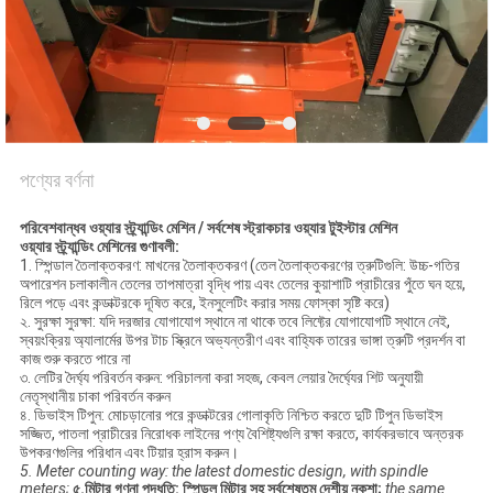
মামলা
সাইট
ম্যাপ
PRIVACY
পণ্যের বর্ণনা
POLICY
পরিবেশবান্ধব ওয়্যার স্ট্র্যান্ডিং মেশিন / সর্বশেষ স্ট্রাকচার ওয়্যার টুইস্টার মেশিন
ওয়্যার স্ট্র্যান্ডিং মেশিনের গুণাবলী:
1. স্পিন্ডাল তৈলাক্তকরণ: মাখনের তৈলাক্তকরণ (তেল তৈলাক্তকরণের ত্রুটিগুলি: উচ্চ-গতির
অপারেশন চলাকালীন তেলের তাপমাত্রা বৃদ্ধি পায় এবং তেলের কুয়াশাটি প্রাচীরের পুঁতে ঘন হয়ে,
রিলে পড়ে এবং কন্ডাক্টরকে দূষিত করে, ইনসুলেটিং করার সময় ফোস্কা সৃষ্টি করে)
২. সুরক্ষা সুরক্ষা: যদি দরজার যোগাযোগ স্থানে না থাকে তবে লিফ্টের যোগাযোগটি স্থানে নেই,
স্বয়ংক্রিয় অ্যালার্মের উপর টাচ স্ক্রিনে অভ্যন্তরীণ এবং বাহ্যিক তারের ভাঙ্গা ত্রুটি প্রদর্শন বা
কাজ শুরু করতে পারে না
৩. লেটির দৈর্ঘ্য পরিবর্তন করুন: পরিচালনা করা সহজ, কেবল লেয়ার দৈর্ঘ্যের শিট অনুযায়ী
নেতৃস্থানীয় চাকা পরিবর্তন করুন
৪. ডিভাইস টিপুন: মোচড়ানোর পরে কন্ডাক্টরের গোলাকৃতি নিশ্চিত করতে দুটি টিপুন ডিভাইস
সজ্জিত, পাতলা প্রাচীরের নিরোধক লাইনের পণ্য বৈশিষ্ট্যগুলি রক্ষা করতে, কার্যকরভাবে অন্তরক
উপকরণগুলির পরিধান এবং টিয়ার হ্রাস করুন।
5. Meter counting way: the latest domestic design, with spindle
meters;
৫.মিটার গণনা পদ্ধতি: স্পিন্ডল মিটার সহ সর্বশেষতম দেশীয় নকশা;
the same