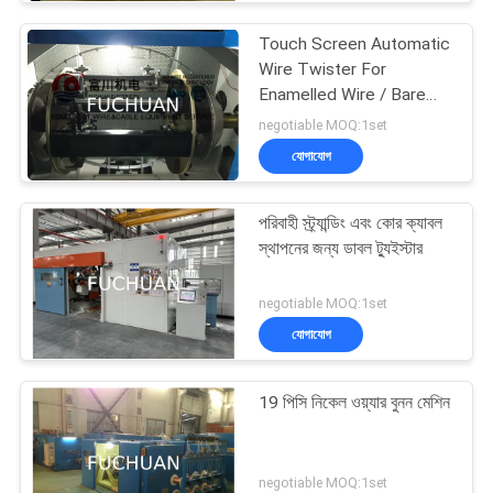
Touch Screen Automatic
Wire Twister For
Enamelled Wire / Bare
Copper Wires
negotiable MOQ:1set
যোগাযোগ
পরিবাহী স্ট্র্যান্ডিং এবং কোর ক্যাবল
স্থাপনের জন্য ডাবল ট্যুইস্টার
negotiable MOQ:1set
যোগাযোগ
19 পিসি নিকেল ওয়্যার বুনন মেশিন
negotiable MOQ:1set