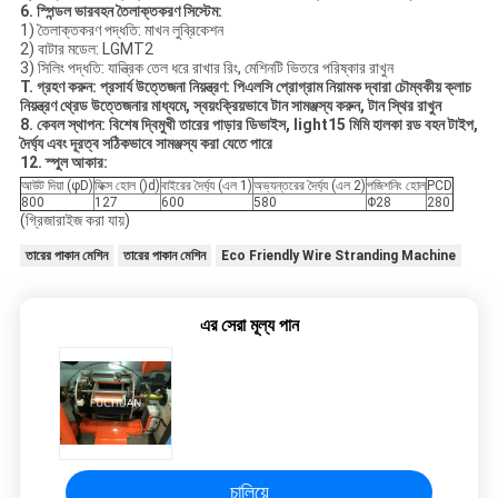
6. স্পিন্ডল ভারবহন তৈলাক্তকরণ সিস্টেম:
1) তৈলাক্তকরণ পদ্ধতি: মাখন লুব্রিকেশন
2) বাটার মডেল: LGMT2
3) সিলিং পদ্ধতি: যান্ত্রিক তেল ধরে রাখার রিং, মেশিনটি ভিতরে পরিষ্কার রাখুন
T. গ্রহণ করুন: প্রসার্য উত্তেজনা নিয়ন্ত্রণ: পিএলসি প্রোগ্রাম নিয়ামক দ্বারা চৌম্বকীয় ক্লাচ
নিয়ন্ত্রণ থ্রেড উত্তেজনার মাধ্যমে, স্বয়ংক্রিয়ভাবে টান সামঞ্জস্য করুন, টান স্থির রাখুন
8. কেবল স্থাপন: বিশেষ দ্বিমুখী তারের পাড়ার ডিভাইস, light15 মিমি হালকা রড বহন টাইপ,
দৈর্ঘ্য এবং দূরত্ব সঠিকভাবে সামঞ্জস্য করা যেতে পারে
12. স্পুল আকার:
আউট দিয়া (φD)
ফিক্স হোল ()d)
বাইরের দৈর্ঘ্য (এল 1)
অভ্যন্তরের দৈর্ঘ্য (এল 2)
পজিশনিং হোল
PCD
800
127
600
580
Φ28
280
(গ্রিজারাইজ করা যায়)
তারের পাকান মেশিন
তারের পাকান মেশিন
Eco Friendly Wire Stranding Machine
এর সেরা মূল্য পান
চালিয়ে