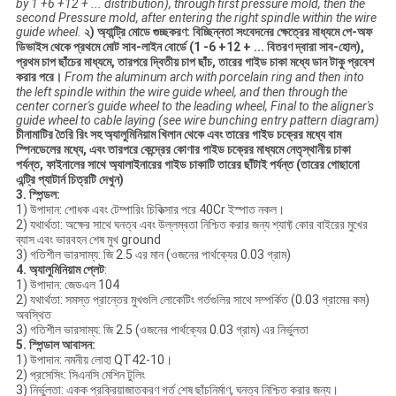
by 1 +6 +12 + ... distribution), through first pressure mold, then the
second Pressure mold, after entering the right spindle within the wire
guide wheel.
২) অ্যান্ট্রি মোডে গুচ্ছকরণ: বিচ্ছিন্নতা সংবেদনের ক্ষেত্রের মাধ্যমে পে-অফ
ডিভাইস থেকে প্রথমে মোট সাব-লাইন বোর্ডে (1 -6 +12 + ... বিতরণ দ্বারা সাব-হোল),
প্রথম চাপ ছাঁচের মাধ্যমে, তারপরে দ্বিতীয় চাপ ছাঁচ, তারের গাইড চাকা মধ্যে ডান টাকু প্রবেশ
করার পরে।
From the aluminum arch with porcelain ring and then into
the left spindle within the wire guide wheel, and then through the
center corner's guide wheel to the leading wheel, Final to the aligner's
guide wheel to cable laying (see wire bunching entry pattern diagram)
চীনামাটির তৈরি রিং সহ অ্যালুমিনিয়াম খিলান থেকে এবং তারের গাইড চক্রের মধ্যে বাম
স্পিনডেলের মধ্যে, এবং তারপরে কেন্দ্রের কোণার গাইড চক্রের মাধ্যমে নেতৃস্থানীয় চাকা
পর্যন্ত, ফাইনালের সাথে অ্যালাইনারের গাইড চাকাটি তারের ছাঁটাই পর্যন্ত (তারের গোছানো
এন্ট্রি প্যাটার্ন চিত্রটি দেখুন)
3. স্পিন্ডল:
1) উপাদান: শোধক এবং টেম্পারিং চিকিত্সার পরে 40Cr ইস্পাত নকল।
2) যথার্থতা: অক্ষের সাথে ঘনত্ব এবং উল্লম্বতা নিশ্চিত করার জন্য শ্যাফ্ট কোর বাইরের মুখের
ব্যাস এবং ভারবহন শেষ মুখ ground
3) গতিশীল ভারসাম্য: জি 2.5 এর মান (ওজনের পার্থক্যের 0.03 গ্রাম)
4. অ্যালুমিনিয়াম প্লেট
:
1) উপাদান: জেডএল 104
2) যথার্থতা: সমস্ত প্রান্তের মুখগুলি লোকেটিং গর্তগুলির সাথে সম্পর্কিত (0.03 গ্রামের কম)
অবস্থিত
3) গতিশীল ভারসাম্য: জি 2.5 (ওজনের পার্থক্যের 0.03 গ্রাম) এর নির্ভুলতা
5. স্পিন্ডাল আবাসন:
1) উপাদান: নমনীয় লোহা QT42-10।
2) প্রসেসিং: সিএনসি মেশিন টুলিং
3) নির্ভুলতা: একক প্রক্রিয়াজাতকরণ গর্ত শেষ ছাঁচনির্মাণ, ঘনত্ব নিশ্চিত করার জন্য।