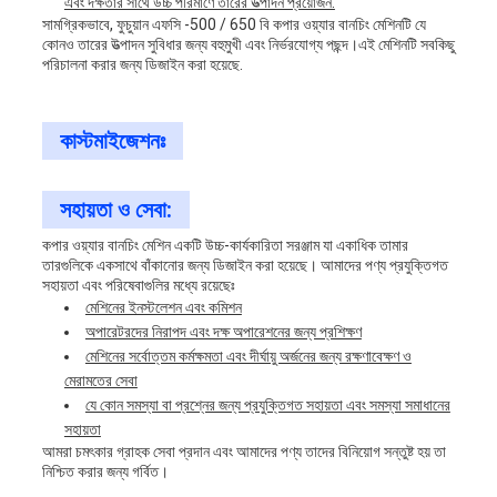
এবং দক্ষতার সাথে উচ্চ পরিমাণে তারের উত্পাদন প্রয়োজন.
সামগ্রিকভাবে, ফুচুয়ান এফসি -500 / 650 বি কপার ওয়্যার বানচিং মেশিনটি যে
কোনও তারের উত্পাদন সুবিধার জন্য বহুমুখী এবং নির্ভরযোগ্য পছন্দ।এই মেশিনটি সবকিছু
পরিচালনা করার জন্য ডিজাইন করা হয়েছে.
কাস্টমাইজেশনঃ
সহায়তা ও সেবা:
কপার ওয়্যার বানচিং মেশিন একটি উচ্চ-কার্যকারিতা সরঞ্জাম যা একাধিক তামার
তারগুলিকে একসাথে বাঁকানোর জন্য ডিজাইন করা হয়েছে। আমাদের পণ্য প্রযুক্তিগত
সহায়তা এবং পরিষেবাগুলির মধ্যে রয়েছেঃ
মেশিনের ইনস্টলেশন এবং কমিশন
অপারেটরদের নিরাপদ এবং দক্ষ অপারেশনের জন্য প্রশিক্ষণ
মেশিনের সর্বোত্তম কর্মক্ষমতা এবং দীর্ঘায়ু অর্জনের জন্য রক্ষণাবেক্ষণ ও
মেরামতের সেবা
যে কোন সমস্যা বা প্রশ্নের জন্য প্রযুক্তিগত সহায়তা এবং সমস্যা সমাধানের
সহায়তা
আমরা চমৎকার গ্রাহক সেবা প্রদান এবং আমাদের পণ্য তাদের বিনিয়োগ সন্তুষ্ট হয় তা
নিশ্চিত করার জন্য গর্বিত।