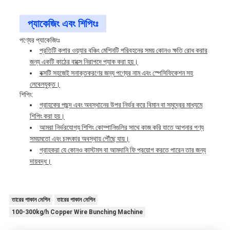
প্যাকেজিং এবং শিপিংঃ
পণ্যের প্যাকেজিংঃ
প্রতিটি কপার ওয়্যার বঞ্চিং মেশিনটি পরিবহনের সময় কোনও ক্ষতি রোধ করার
জন্য একটি কাঠের বাক্সে নিরাপদে প্যাক করা হয়।
বক্সটি সহজেই সনাক্তকরণের জন্য পণ্যের নাম এবং স্পেসিফিকেশন সহ
লেবেলযুক্ত।
শিপিং:
গ্রাহকের পছন্দ এবং অবস্থানের উপর নির্ভর করে বিমান বা সমুদ্রের মাধ্যমে
শিপিং করা হয়।
আমরা নির্ভরযোগ্য শিপিং কোম্পানিগুলির সাথে কাজ করি যাতে আপনার পণ্য
সময়মতো এবং চমৎকার অবস্থায় পৌঁছে যায়।
গ্রাহকরা যে কোনও কাস্টমস বা আমদানি ফি প্রয়োগ করতে পারেন তার জন্য
দায়বদ্ধ।
তারের পাকান মেশিন
তারের পাকান মেশিন
100-300kg/h Copper Wire Bunching Machine