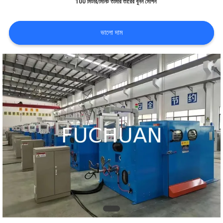
100 মিটার/মিনিট তামার তারের বুনন মেশিন
সম্পর্কে
ভালো দাম
কারখানা
পরিদর্শন
গুণমান
নিয়ন্ত্রণ
আমাদের
সাথে
যোগাযোগ