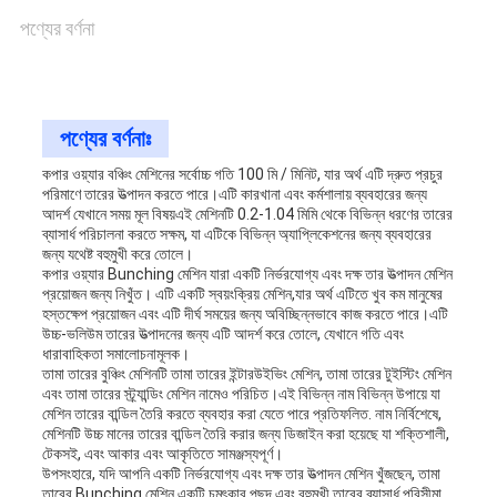
পণ্যের বর্ণনা
খবর
মামলা
পণ্যের বর্ণনাঃ
কপার ওয়্যার বঞ্চিং মেশিনের সর্বোচ্চ গতি 100 মি / মিনিট, যার অর্থ এটি দ্রুত প্রচুর
পরিমাণে তারের উত্পাদন করতে পারে।এটি কারখানা এবং কর্মশালায় ব্যবহারের জন্য
সাইট
আদর্শ যেখানে সময় মূল বিষয়এই মেশিনটি 0.2-1.04 মিমি থেকে বিভিন্ন ধরণের তারের
ব্যাসার্ধ পরিচালনা করতে সক্ষম, যা এটিকে বিভিন্ন অ্যাপ্লিকেশনের জন্য ব্যবহারের
জন্য যথেষ্ট বহুমুখী করে তোলে।
ম্যাপ
কপার ওয়্যার Bunching মেশিন যারা একটি নির্ভরযোগ্য এবং দক্ষ তার উত্পাদন মেশিন
প্রয়োজন জন্য নিখুঁত। এটি একটি স্বয়ংক্রিয় মেশিন,যার অর্থ এটিতে খুব কম মানুষের
হস্তক্ষেপ প্রয়োজন এবং এটি দীর্ঘ সময়ের জন্য অবিচ্ছিন্নভাবে কাজ করতে পারে।এটি
উচ্চ-ভলিউম তারের উত্পাদনের জন্য এটি আদর্শ করে তোলে, যেখানে গতি এবং
PRIVACY
ধারাবাহিকতা সমালোচনামূলক।
তামা তারের বুঞ্চিং মেশিনটি তামা তারের ইন্টারউইভিং মেশিন, তামা তারের টুইস্টিং মেশিন
POLICY
এবং তামা তারের স্ট্র্যান্ডিং মেশিন নামেও পরিচিত।এই বিভিন্ন নাম বিভিন্ন উপায়ে যা
মেশিন তারের বান্ডিল তৈরি করতে ব্যবহার করা যেতে পারে প্রতিফলিত. নাম নির্বিশেষে,
মেশিনটি উচ্চ মানের তারের বান্ডিল তৈরি করার জন্য ডিজাইন করা হয়েছে যা শক্তিশালী,
টেকসই, এবং আকার এবং আকৃতিতে সামঞ্জস্যপূর্ণ।
উপসংহারে, যদি আপনি একটি নির্ভরযোগ্য এবং দক্ষ তার উত্পাদন মেশিন খুঁজছেন, তামা
তারের Bunching মেশিন একটি চমৎকার পছন্দ.এবং বহুমুখী তারের ব্যাসার্ধ পরিসীমা,