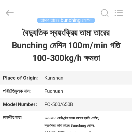
Kunshan
Fuchuan
Electrical
and
তামার তারের bunching মেশিন
Mechanical
Co.,ltd.
বৈদ্যুতিক স্বয়ংক্রিয় তামা তারের
বাড়ি
All
Rights
Reserved.
Bunching মেশিন 100m/min গতি
পণ্য
100-300kg/h ক্ষমতা
ভিডিও
Place of Origin:
Kunshan
পরিচিতিমুলক নাম:
Fuchuan
ভিআর
Model Number:
FC-500/650B
শো
লক্ষণীয় করা:
,
১০০-৩০০ কেজি/ঘন্টা তামার তারের ব্যাচিং মেশিন
,
স্বয়ংক্রিয় তামা তারের Bunching মেশিন
আমাদের