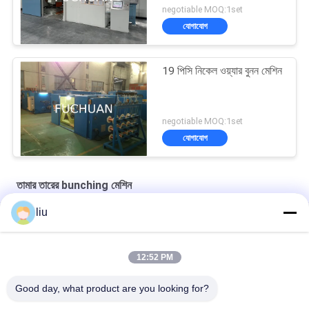
negotiable MOQ:1set
যোগাযোগ
19 পিসি নিকেল ওয়্যার বুনন মেশিন
negotiable MOQ:1set
যোগাযোগ
তামার তারের bunching মেশিন
liu
অতি সূক্ষ্ম পরিবাহীর উচ্চ গতিতে স্ট্র্যান্ডিংয়ের জন্য কপার ওয়্যার বান্চিং মেশিন স্বয়ংক্রিয়
মডেল FC 250B
12:52 PM
ফুচুয়ান ৮০০ উচ্চ গতি সম্পন্ন তামার তারের ডাবল টোয়েস্টিং স্ট্র্যান্ডিং বাঞ্চিং মেশিন
Good day, what product are you looking for?
ফুচান এফসি-৮০০ অটো হাই-স্পিড কপার ওয়্যার ক্যাবল বুনচিং ডাবল টুইস্টিং মেশিন