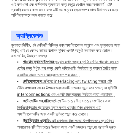
এটি কারখানা এবং কর্মশালায় ব্যবহারের জন্য নিখুঁত যেখানে সময় অপরিহার্য।এটি
স্বয়ংক্রিয়ভাবে কাজ করার ফলে এটি কম মানুষের হস্তক্ষেপের সাথে দীর্ঘ সময়ের জন্য
অবিচ্ছিন্নভাবে কাজ করতে পারে.
অ্যাপ্লিকেশনঃ
কুনশানে নির্মিত, এই মেশিনটি বিভিন্ন পণ্য অ্যাপ্লিকেশন অনুষ্ঠান এবং দৃশ্যকল্পের জন্য
নিখুঁত, এটি যে কোনও তারের উত্পাদন সুবিধা একটি বহুমুখী সংযোজন করে তোলে।
এখানে কিছু উদাহরণ রয়েছেঃ
পাওয়ার ক্যাবল উৎপাদন:
ফুচুয়ান কপার ওয়্যার বুনচিং মেশিন পাওয়ার ক্যাবল
তৈরির জন্য নিখুঁত, যার জন্য একটি শক্তিশালী, নির্ভরযোগ্য ক্যাবল তৈরির জন্য
একাধিক তামার তারের আন্তঃসংযোগ প্রয়োজন।
টেলিযোগাযোগ:
মেশিনের interlacing এবং twisting ক্ষমতা এটি
টেলিযোগাযোগ তারের উত্পাদন জন্য একটি চমৎকার পছন্দ করে তোলে, যা সুনির্দিষ্ট
interconnections এবং একটি উচ্চ স্তরের নির্ভরযোগ্যতা প্রয়োজন।
অটোমোটিভ ওয়্যারিং:
অটোমোটিভ তারের উচ্চ স্তরের স্থায়িত্ব এবং
নির্ভরযোগ্যতার প্রয়োজন, ফুচান কপার ওয়্যার বঞ্চিং মেশিনকে এই
অ্যাপ্লিকেশনটির জন্য একটি দুর্দান্ত পছন্দ করে তোলে।
ইন্ডাস্ট্রিয়াল ওয়্যারিং:
এই মেশিনের উচ্চ ক্ষমতা উৎপাদন এবং স্বয়ংক্রিয়
অপারেশন এটি শিল্প তারের উত্পাদন জন্য একটি চমৎকার পছন্দ,যা প্রায়শই দ্রুত