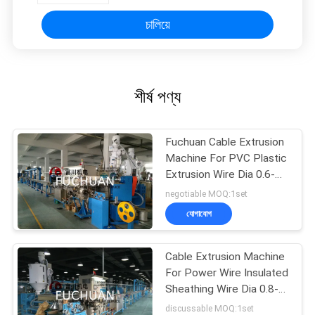
চালিয়ে
শীর্ষ পণ্য
Fuchuan Cable Extrusion
Machine For PVC Plastic
Extrusion Wire Dia 0.6-
4mm
negotiable MOQ:1set
যোগাযোগ
Cable Extrusion Machine
For Power Wire Insulated
Sheathing Wire Dia 0.8-
8mm
discussable MOQ:1set