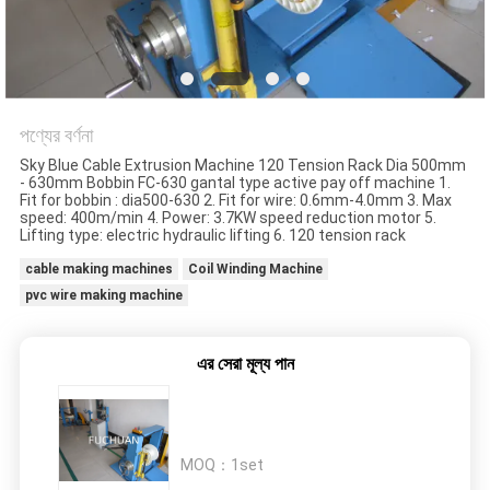
মামলা
সাইট
ম্যাপ
পণ্যের বর্ণনা
Sky Blue Cable Extrusion Machine 120 Tension Rack Dia 500mm
PRIVACY
- 630mm Bobbin FC-630 gantal type active pay off machine 1.
Fit for bobbin : dia500-630 2. Fit for wire: 0.6mm-4.0mm 3. Max
POLICY
speed: 400m/min 4. Power: 3.7KW speed reduction motor 5.
Lifting type: electric hydraulic lifting 6. 120 tension rack
cable making machines
Coil Winding Machine
pvc wire making machine
এর সেরা মূল্য পান
MOQ：
1set