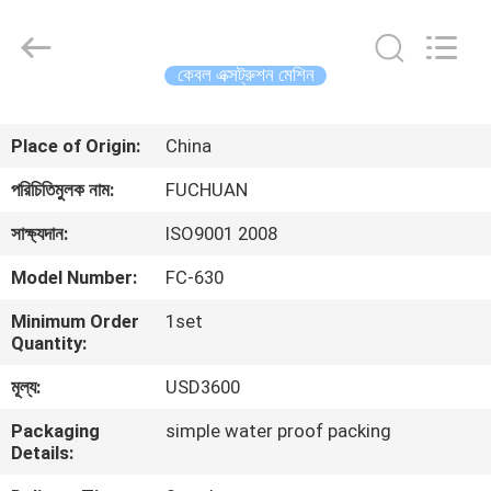
Kunshan
Fuchuan
Electrical
and
Mechanical
কেবল এক্সট্রুশন মেশিন
Co.,ltd.
All
Rights
বাড়ি
Reserved.
Place of Origin:
China
পণ্য
পরিচিতিমুলক নাম:
FUCHUAN
সাক্ষ্যদান:
ISO9001 2008
ভিডিও
Model Number:
FC-630
Minimum Order
1set
ভিআর
Quantity:
শো
মূল্য:
USD3600
Packaging
simple water proof packing
আমাদের
Details:
সম্পর্কে