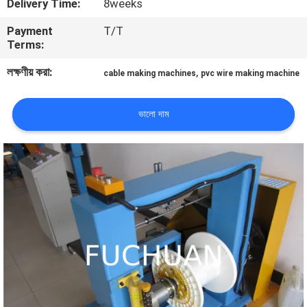
Delivery Time:
8weeks
Payment
T/T
কারখানা
Terms:
পরিদর্শন
লক্ষণীয় করা:
,
cable making machines
pvc wire making machine
গুণমান
ভালো দাম
নিয়ন্ত্রণ
আমাদের
সাথে
যোগাযোগ
খবর