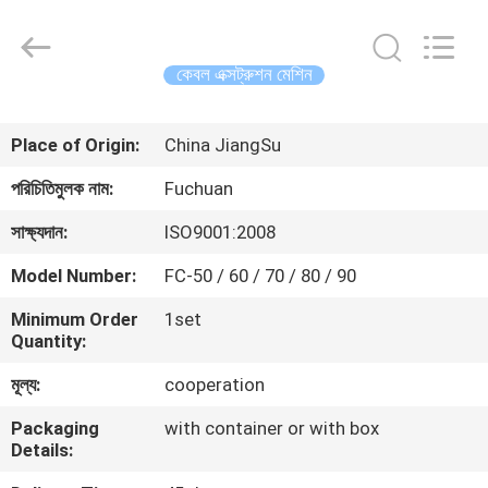
Kunshan
Fuchuan
Electrical
and
Mechanical
কেবল এক্সট্রুশন মেশিন
Co.,ltd.
All
Rights
বাড়ি
Reserved.
Place of Origin:
China JiangSu
পণ্য
পরিচিতিমুলক নাম:
Fuchuan
সাক্ষ্যদান:
ISO9001:2008
ভিডিও
Model Number:
FC-50 / 60 / 70 / 80 / 90
Minimum Order
1set
ভিআর
Quantity:
শো
মূল্য:
cooperation
Packaging
with container or with box
আমাদের
Details:
সম্পর্কে