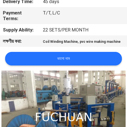
Delivery Time:
45 days
Payment
T/T, L/C
কারখানা
Terms:
পরিদর্শন
Supply Ability:
22 SETS/PER MONTH
লক্ষণীয় করা:
,
গুণমান
Coil Winding Machine
pvc wire making machine
নিয়ন্ত্রণ
ভালো দাম
আমাদের
সাথে
যোগাযোগ
খবর