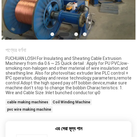
মামলা
সাইট
ম্যাপ
PRIVACY
পণ্যের বর্ণনা
FUCHUAN LOSH For Insulating and Sheating Cable Extrusion
POLICY
Machinery from dia 0.6 ~ 25 Quick detail : Apply for PU PVC,low-
smoking non-halogen and other material of wire insulation and
sheathing line. Also for photovoltaic extruder line PLC control +
IPC operation, display and revise technology parameters,remote
control Adopt the high speed pay off bobbin device,make sure
machine don’t stop to change the bobbin Characteristics: 1.
Wire and Cable Size :Inlet bunched conductor:φ0
cable making machines
Coil Winding Machine
pvc wire making machine
এর সেরা মূল্য পান