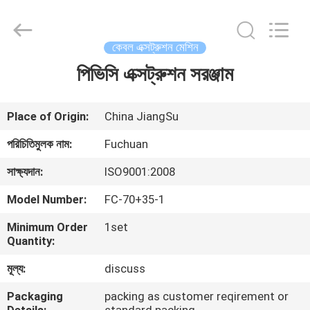
Kunshan
Fuchuan
Electrical
and
Mechanical
কেবল এক্সট্রুশন মেশিন
Co.,ltd.
All
Rights
পিভিসি এক্সট্রুশন সরঞ্জাম
বাড়ি
Reserved.
পণ্য
Place of Origin:
China JiangSu
পরিচিতিমুলক নাম:
Fuchuan
ভিডিও
সাক্ষ্যদান:
ISO9001:2008
Model Number:
FC-70+35-1
ভিআর
Minimum Order
1set
শো
Quantity:
মূল্য:
discuss
আমাদের
Packaging
packing as customer reqirement or
সম্পর্কে