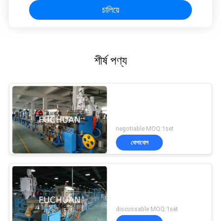
চালিয়ে
শীর্ষ পণ্য
negotiable MOQ:1set
যোগাযোগ
discussable MOQ:1set