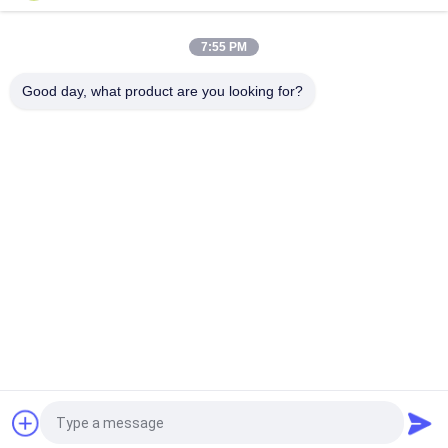
পিভিসি এফইপি এফপিএ ইটিএফই উপাদান এক্সট্রুডার ক্যাবল তারের এক্সট্রুশন মেশিন
7:55 PM
0.2 মিমি - 1.02 মিমি তারের জন্য 35 মিমি ফ্লোরিন এক্সট্রুশন মেশিনারি
Good day, what product are you looking for?
সব
তামার তারের Bunching 
ওয়্যার মোচড়ের মেশিন
মেশিন
দুবার ঝাঁকান Bunching 
ওয়্যার Bunching মেশিন
মেশিন
তামার তারের মোচড়ের মেশিন
কেবল মোচড়ের মেশিন
ওয়্যার Extruder মেশিন
পিভিসি এক্সট্রুশন মেশিন
উদ্ধৃতির জন্য আবেদন