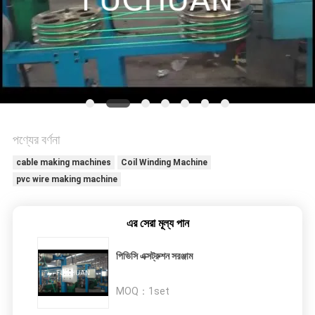
মামলা
সাইট
ম্যাপ
PRIVACY
POLICY
পণ্যের বর্ণনা
cable making machines
Coil Winding Machine
pvc wire making machine
এর সেরা মূল্য পান
পিভিসি এক্সট্রুশন সরঞ্জাম
MOQ：
1set