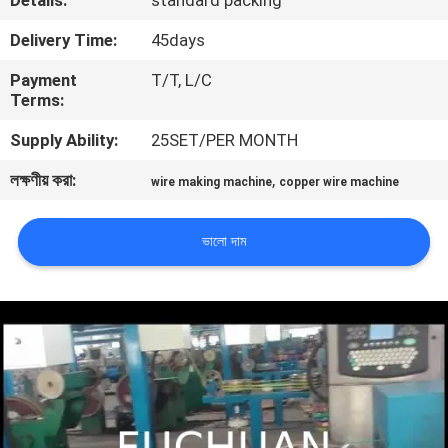
Details:
standard packing
Delivery Time:
45days
কারখানা
Payment
T/T, L/C
পরিদর্শন
Terms:
Supply Ability:
25SET/PER MONTH
গুণমান
লক্ষণীয় করা:
,
নিয়ন্ত্রণ
wire making machine
copper wire machine
ভালো দাম
আমাদের
সাথে
যোগাযোগ
খবর