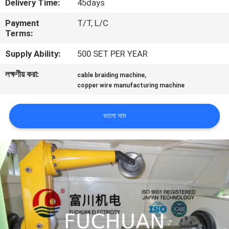
Delivery Time:
45days
Payment
T/T, L/C
কারখানা
Terms:
পরিদর্শন
Supply Ability:
500 SET PER YEAR
লক্ষণীয় করা:
,
গুণমান
cable braiding machine
copper wire manufacturing machine
নিয়ন্ত্রণ
ভালো দাম
আমাদের
সাথে
যোগাযোগ
খবর