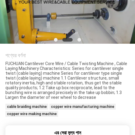
মামলা
সাইট
ম্যাপ
PRIVACY
পণ্যের বর্ণনা
POLICY
FUCHUAN Cantilever Core Wire / Cable Twisting Machine , Cable
Laying Machinery Characteristics: Series for cantilever single
twist (cable laying) machine Series for cantilever type single
twist (cable laying) machine 1.1 Cantilever structure, small
rotatory inertia, high and stable rotation, thus get the stable
quality products; 1.2 Take up box reciprocate, lead to the
bunching wire is arranged precisely in the take up bobbin; 1.3
Largen the diameter of veer wheel to decrease
cable braiding machine
copper wire manufacturing machine
copper wire making machine
এর সেরা মূল্য পান