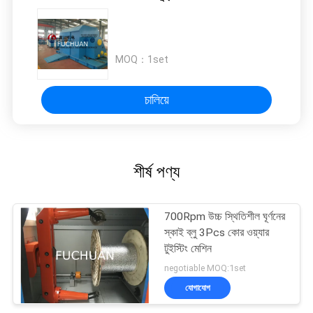
MOQ：
1set
চালিয়ে
শীর্ষ পণ্য
700Rpm উচ্চ স্থিতিশীল ঘূর্ণনের
স্কাই ব্লু 3Pcs কোর ওয়্যার
টুইস্টিং মেশিন
negotiable MOQ:1set
যোগাযোগ