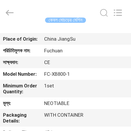
Kunshan
Fuchuan
Electrical
and
Mechanical
কেবল মোচড়ের মেশিন
Co.,ltd.
All
Rights
বাড়ি
Reserved.
Place of Origin:
China JiangSu
পণ্য
পরিচিতিমুলক নাম:
Fuchuan
সাক্ষ্যদান:
CE
ভিডিও
Model Number:
FC-XB800-1
Minimum Order
1set
ভিআর
Quantity:
শো
মূল্য:
NEOTIABLE
Packaging
WITH CONTAINER
আমাদের
Details:
সম্পর্কে