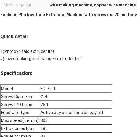
বিশেষভাবে তুলে ধরা:
wire making machine
,
copper wire machine
Fuchuan Photovoltaic Extrusion Machine with screw dia 70mm for 
Quick detail:
1)Photovoltaic extruder line
2)Low smoking, non-halogen extruder line
Specification:
Model
FC-70-1
Screw Diameter
Φ70
Screw L/D Ratio
26:1
Feed wire type
Active pay off or tension pay off
Max speed(m/min)
300
Extrusion output
180
Power for main
37