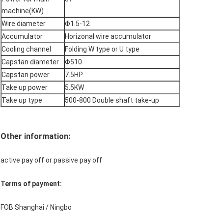
machine(KW)
Wire diameter
Φ1.5-12
Accumulator
Horizonal wire accumulator
Cooling channel
Folding W type or U type
Capstan diameter
Φ510
Capstan power
7.5HP
Take up power
5.5KW
Take up type
500-800 Double shaft take-up
Other information:
active pay off or passive pay off
Terms of payment:
FOB Shanghai / Ningbo