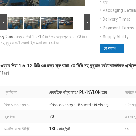
মূল্য:
Packaging Detail
Delivery Time:
Payment Terms:
বড় ইমেজ :
ওয়্যার দিয়া 1.5-12 মিমি এর জন্য স্ক্রু ডায়া 70 মিমি
Supply Ability:
সহ ফুচুয়ান ফটোভোলটাইক এক্সট্রুডার মেশিন
যোগাযোগ
ওয়্যার দিয়া 1.5-12 মিমি এর জন্য স্ক্রু ডায়া 70 মিমি সহ ফুচুয়ান ফটোভোলটাইক এক্সট্র
বিবরণ
প্লাস্টিক:
বৈদ্যুতিক শক্তি তার/ PU/ NYLON তার
সর্বোচ্চ 
ফিড তারের প্রকার:
সক্রিয় বেতন বন্ধ বা উত্তেজনা পরিশোধ বন্ধ
ববিন বন
স্ক্রু দিয়া:
70
তারের ব্
এক্সট্রুশন আউটপুট:
180 কেজি/ঘন্টা
রঙ: