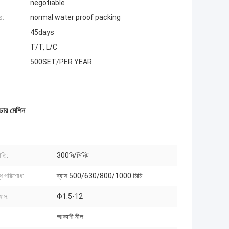
negotiable
s:
normal water proof packing
45days
T/T, L/C
500SET/PER YEAR
ুডার মেশিন
গতি:
300মি/মিনিট
্ধ পরিশোধ:
ব্যাস 500/630/800/1000 মিমি
যাস:
Φ1.5-12
আকাশী নীল