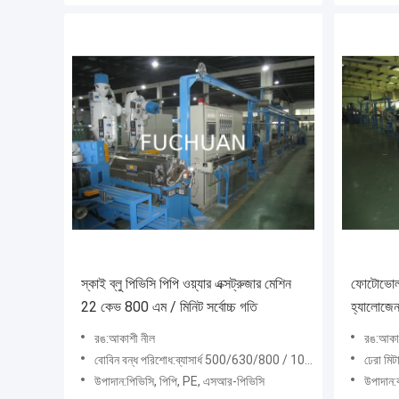
স্কাই ব্লু পিভিসি পিপি ওয়্যার এক্সট্রুজার মেশিন
ফোটোভোলট
22 কেভ 800 এম / মিনিট সর্বোচ্চ গতি
হ্যালোজেন
রঙ:আকাশী নীল
রঙ:আকা
বোবিন বন্ধ পরিশোধ:ব্যাসার্ধ 500/630/800 / 1000mm
ঢেরা মি
উপাদান:পিভিসি, পিপি, PE, এসআর-পিভিসি
উপাদান