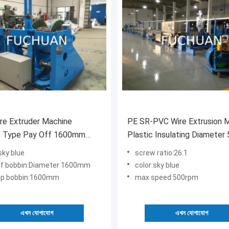
re Extruder Machine
PE SR-PVC Wire Extrusion 
e Type Pay Off 1600mm
Plastic Insulating Diameter
p Bobbin
Pay Off Bobbin
sky blue
screw ratio:26:1
ff bobbin:Diameter 1600mm
color:sky blue
up bobbin:1600mm
max speed:500rpm
এখন যোগাযোগ
এখন যোগাযোগ