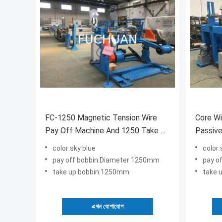
FC-1250 Magnetic Tension Wire
Core Wi
Pay Off Machine And 1250 Take Up
Passiv
Machine For Extruder Line
Take U
color:sky blue
color:
pay off bobbin:Diameter 1250mm
pay o
take up bobbin:1250mm
take 
এখন যোগাযোগ