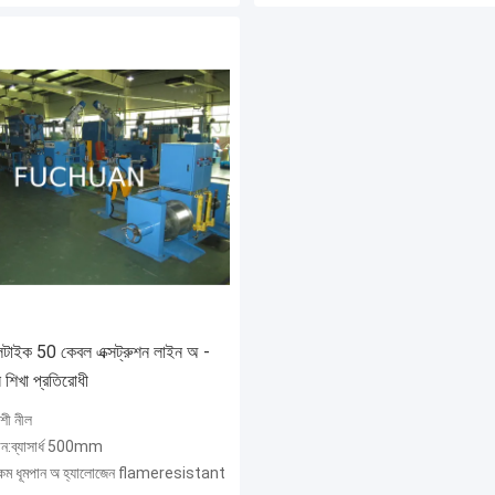
াইক 50 কেবল এক্সট্রুশন লাইন অ -
 শিখা প্রতিরোধী
শী নীল
টান:ব্যাসার্ধ 500mm
:কম ধূমপান অ হ্যালোজেন flameresistant