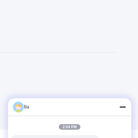
liu
2:04 PM