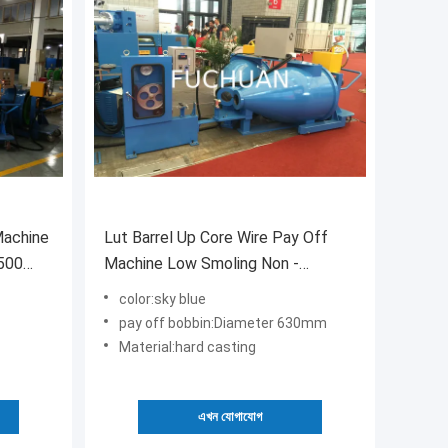
Machine
Lut Barrel Up Core Wire Pay Off
 500
Machine Low Smoling Non -
Halogen Extruder Line
color:sky blue
pay off bobbin:Diameter 630mm
Material:hard casting
এখন যোগাযোগ