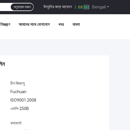
উদ্ধৃতির জন্য আবেদন
|
Bengali
অনুসন্ধান করুন
নিয়ন্ত্রণ
আমাদের সাথে যোগাযোগ
খবর
মামলা
শিন
চীন জিয়াংসু
Fuchuan
ISO9001:2008
এফসি-250B
কথাবার্তা