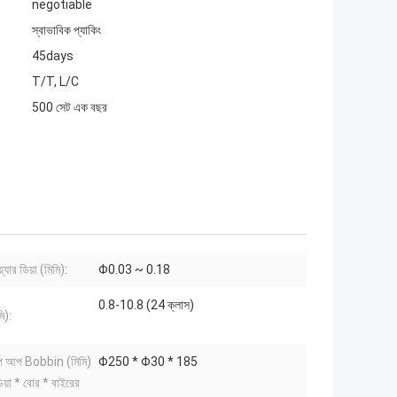
negotiable
স্বাভাবিক প্যাকিং
45days
T/T, L/C
500 সেট এক বছর
যার ডিয়া (মিমি):
Φ0.03 ~ 0.18
0.8-10.8 (24 ক্লাস)
ি):
 আপ Bobbin (মিমি)
Φ250 * Φ30 * 185
িয়া * বোর * বাইরের