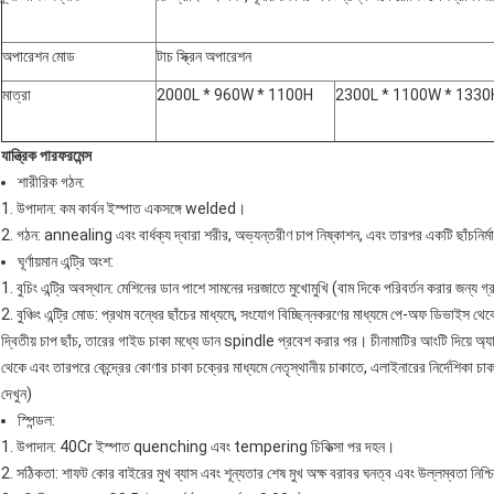
অপারেশন মোড
টাচ স্ক্রিন অপারেশন
মাত্রা
2000L * 960W * 1100H
2300L * 1100W * 1330
যান্ত্রিক পারফরমেন্স
শারীরিক গঠন:
1. উপাদান: কম কার্বন ইস্পাত একসঙ্গে welded।
2. গঠন: annealing এবং বার্ধক্য দ্বারা শরীর, অভ্যন্তরীণ চাপ নিষ্কাশন, এবং তারপর একটি ছাঁচনির্ম
ঘূর্ণায়মান এন্ট্রি অংশ:
1. বুচিং এন্ট্রি অবস্থান: মেশিনের ডান পাশে সামনের দরজাতে মুখোমুখি (বাম দিকে পরিবর্তন করার জন্য গ
2. বুঞ্চিং এন্ট্রি মোড: প্রথম বন্ধের ছাঁচের মাধ্যমে, সংযোগ বিচ্ছিন্নকরণের মাধ্যমে পে-অফ ডিভাই
দ্বিতীয় চাপ ছাঁচ, তারের গাইড চাকা মধ্যে ডান spindle প্রবেশ করার পর। চীনামাটির আংটি দিয়ে অ্যাল
থেকে এবং তারপরে কেন্দ্রের কোণার চাকা চক্রের মাধ্যমে নেতৃস্থানীয় চাকাতে, এলাইনারের নির্দেশিকা চাকা
দেখুন)
স্পিন্ডল:
1. উপাদান: 40Cr ইস্পাত quenching এবং tempering চিকিত্সা পর দহন।
2. সঠিকতা: শাফট কোর বাইরের মুখ ব্যাস এবং শূন্যতার শেষ মুখ অক্ষ বরাবর ঘনত্ব এবং উল্লম্বতা নিশ্