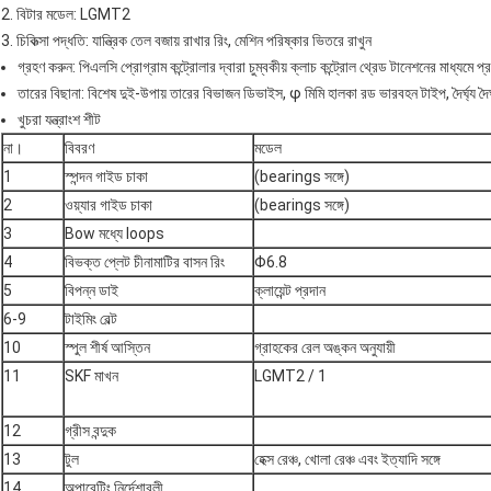
2. বিটার মডেল: LGMT2
3. চিকিত্সা পদ্ধতি: যান্ত্রিক তেল বজায় রাখার রিং, মেশিন পরিষ্কার ভিতরে রাখুন
গ্রহণ করুন: পিএলসি প্রোগ্রাম কন্ট্রোলার দ্বারা চুম্বকীয় ক্লাচ কন্ট্রোল থ্রেড টানেশনের মাধ্যমে প্রসার
তারের বিছানা: বিশেষ দুই-উপায় তারের বিভাজন ডিভাইস, φ মিমি হালকা রড ভারবহন টাইপ, দৈর্ঘ্য দৈর্
খুচরা যন্ত্রাংশ শীট
না।
বিবরণ
মডেল
1
স্পন্দন গাইড চাকা
(bearings সঙ্গে)
2
ওয়্যার গাইড চাকা
(bearings সঙ্গে)
3
Bow মধ্যে loops
4
বিভক্ত প্লেট চীনামাটির বাসন রিং
Φ6.8
5
বিপন্ন ডাই
ক্লায়েন্ট প্রদান
6-9
টাইমিং বেল্ট
10
স্পুল শীর্ষ আস্তিন
গ্রাহকের রেল অঙ্কন অনুযায়ী
11
SKF মাখন
LGMT2 / 1
12
গ্রীস বন্দুক
13
টুল
হেক্স রেঞ্চ, খোলা রেঞ্চ এবং ইত্যাদি সঙ্গে
14
অপারেটিং নির্দেশাবলী