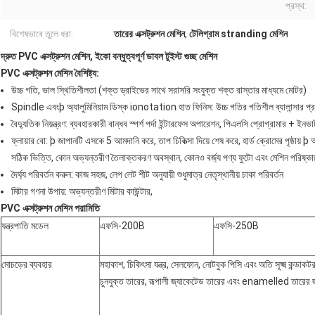
প্রস্থ:
বিশেষভাবে তুলে ধরা:
তারের এক্সট্রুশন মেশিন
,
টেলিগ্রাম stranding মেশিন
দ্রুত PVC এক্সট্রুশন মেশিন, ইকো বন্ধুত্বপূর্ণ ডাবল টুইস্ট গুচ্ছ মেশিন
PVC এক্সট্রুশন মেশিন বৈশিষ্ট্য:
উচ্চ গতি, ভাল স্থিতিশীলতা (শক্ত ড্রাইভের সাথে সরাসরি সংযুক্ত শক্ত রাস্তার মাধ্যমে মোটর)
Spindle এবংþ অ্যালুমিনিয়াম ডিস্ক ionotation হাত ফিনিস: উচ্চ গতির গতিশীল ব্যালান্সার প্রক্
বৈদ্যুতিক নিয়ন্ত্রণ: ব্যবহারকারী বান্ধব স্পর্শ পর্দা ইন্টারফেস অপারেশন, পিএলসি প্রোগ্রামার + ইনভার্টা
ফ্লায়ার বো: þ জাপানটি এসকে 5 আমদানি করে, তাপ চিকিত্সা দিয়ে শেষ করে, হার্ড ক্রোমের পৃষ্ঠায় þ আ
সঠিক ভিত্তি, কোন অভ্যন্তরীণ তৈলাক্তকরণ অবস্থান, কোনও বর্জ্য পণ্য ফুটো এবং মেশিন পরিষ্কারে
দৈর্ঘ্য পরিবর্তন করুন: কাজ সহজ, লেপ লেট শীট অনুযায়ী শুধুমাত্র নেতৃস্থানীয় চাকা পরিবর্তন
মিটার গণনা উপায়: অভ্যন্তরীণ মিটার কাউন্টার,
PVC এক্সট্রুশন মেশিন পরামিতি
যন্ত্রপাতি মডেল
এফসি-200B
এফসি-250B
মোচড়ের ব্যবহার
মহাকাশ, চিকিৎসা যন্ত্র, সেলফোন, নোটবুক পিসি এবং অতি সূক্ষ্ম কন্ডা
চুনযুক্ত তারের, রূপালী জ্যাকেটেড তারের এবং enamelled তারের জ