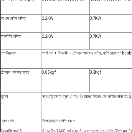
প্রধান মোটর শক্তি
2.2KW
3.7KW
ইনভার্টার শক্তি
2.2KW
3.7KW
চাপ নিয়ন্ত্রণ
স্পর্শ পর্দা + পিএলসি + চৌম্বক পাউডার ছোঁয়া, খালি থেকে পূর্ণ bobb
চৌম্বক পাউডার ক্লাচ
0.05kgf
0.3kgf
সুরক্ষা
স্বয়ংক্রিয়ভাবে ব্রেক / বন্ধ 1) তারের ভিতরে এবং বাইরে ভাঙ্গা হয়; 2)
ব্রেক মোড
ইলেক্ট্রোম্যাগনেটিক ব্রেক
ট্র্যাভার্সিং পদ্ধতি
রিং ড্রাইভ ইউনিট, ঘূর্ণায়মান পিচ এবং প্রস্থ সঙ্গে রোলিং টেলিগ্রাম নিয