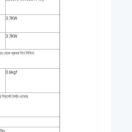
3.7KW
3.7KW
in থেকে ধ্রুবক টান নিশ্চিত
0.6kgf
 প্রিসেট দৈর্ঘ্য এসেছে
়মিত