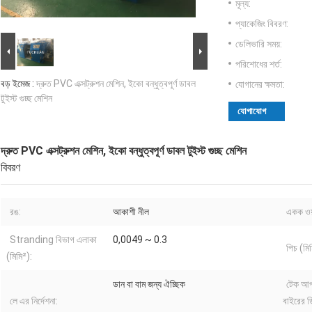
মূল্য:
প্যাকেজিং বিবরণ:
ডেলিভারি সময়:
পরিশোধের শর্ত:
বড় ইমেজ :
দ্রুত PVC এক্সট্রুশন মেশিন, ইকো বন্ধুত্বপূর্ণ ডাবল
যোগানের ক্ষমতা:
টুইস্ট গুচ্ছ মেশিন
যোগাযোগ
দ্রুত PVC এক্সট্রুশন মেশিন, ইকো বন্ধুত্বপূর্ণ ডাবল টুইস্ট গুচ্ছ মেশিন
বিবরণ
রঙ:
আকাশী নীল
একক ওয়্
Stranding বিভাগ এলাকা
0,0049 ~ 0.3
পিচ (মিম
(মিমি²):
ডান বা বাম জন্য ঐচ্ছিক
টেক আপ
লে এর নির্দেশনা:
বাইরের ড