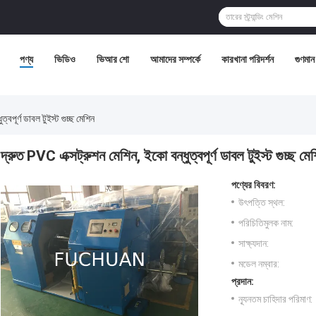
পণ্য
ভিডিও
ভিআর শো
আমাদের সম্পর্কে
কারখানা পরিদর্শন
গুণমান 
্বপূর্ণ ডাবল টুইস্ট গুচ্ছ মেশিন
দ্রুত PVC এক্সট্রুশন মেশিন, ইকো বন্ধুত্বপূর্ণ ডাবল টুইস্ট গুচ্ছ মে
পণ্যের বিবরণ:
উৎপত্তি স্থল:
পরিচিতিমুলক নাম:
সাক্ষ্যদান:
মডেল নম্বার:
প্রদান:
ন্যূনতম চাহিদার পরিমাণ: