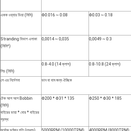
একক ওয়্যার ডিয়া (মিমি)
Φ0.016 ~ 0.08
Φ0.03 ~ 0.18
Stranding বিভাগ এলাকা
0,0014 ~ 0,035
0,0049 ~ 0.3
(মিমি²)
0.8-4.0 (14 ক্লাস)
0.8-10.8 (24 ক্লাস)
পিচ (মিমি)
লে এর নির্দেশনা
ডান বা বাম জন্য ঐচ্ছিক
টেক আপ আপ Bobbin
Φ200 * Φ31 * 135
Φ250 * Φ30 * 185
(মিমি)
বাইরের ডায়া * বোর * বাইরের
প্রস্থ
সর্বোচ্চ ঘূর্ণমান গতি (rpm)
5000RPM (10000TPM)
4000RPM (8000TPM)