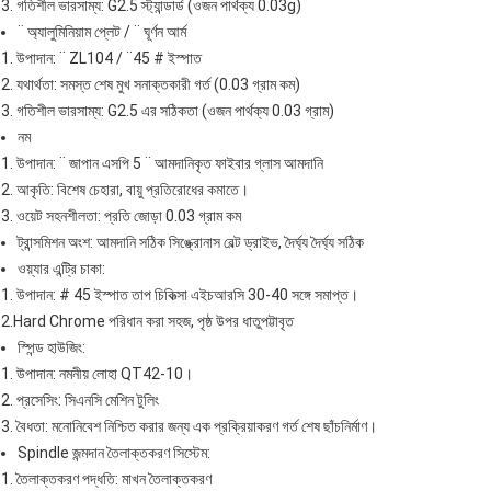
3. গতিশীল ভারসাম্য: G2.5 স্ট্যান্ডার্ড (ওজন পার্থক্য 0.03g)
¨ অ্যালুমিনিয়াম প্লেট / ¨ ঘূর্ণন আর্ম
1. উপাদান: ¨ ZL104 / ¨45 # ইস্পাত
2. যথার্থতা: সমস্ত শেষ মুখ সনাক্তকারী গর্ত (0.03 গ্রাম কম)
3. গতিশীল ভারসাম্য: G2.5 এর সঠিকতা (ওজন পার্থক্য 0.03 গ্রাম)
নম
1. উপাদান: ¨ জাপান এসপি 5 ¨ আমদানিকৃত ফাইবার গ্লাস আমদানি
2. আকৃতি: বিশেষ চেহারা, বায়ু প্রতিরোধের কমাতে।
3. ওয়েট সহনশীলতা: প্রতি জোড়া 0.03 গ্রাম কম
ট্রান্সমিশন অংশ: আমদানি সঠিক সিঙ্ক্রোনাস বেল্ট ড্রাইভ, দৈর্ঘ্য দৈর্ঘ্য সঠিক
ওয়্যার এন্ট্রি চাকা:
1. উপাদান: # 45 ইস্পাত তাপ চিকিত্সা এইচআরসি 30-40 সঙ্গে সমাপ্ত।
2.Hard Chrome পরিধান করা সহজ, পৃষ্ঠ উপর ধাতুপট্টাবৃত
স্পিন্ড হাউজিং:
1. উপাদান: নমনীয় লোহা QT42-10।
2. প্রসেসিং: সিএনসি মেশিন টুলিং
3. বৈধতা: মনোনিবেশ নিশ্চিত করার জন্য এক প্রক্রিয়াকরণ গর্ত শেষ ছাঁচনির্মাণ।
Spindle জন্মদান তৈলাক্তকরণ সিস্টেম:
1. তৈলাক্তকরণ পদ্ধতি: মাখন তৈলাক্তকরণ