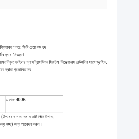
রিয়াকরণ পরে; ডিবি চেয়ে কম শব্দ
র দ্বারা নিয়ন্ত্রণ
মদানিকৃত ফাইবার গ্লাস ট্রান্সমিশন সিস্টেম: সিঙ্ক্রোনাস বেল্টগুলির সাথে ড্রাইভ,
র দ্বারা প্রভাবিত নয়
এফসি-400B
কটর (উপরের খাদ তারের সাতটি পিসি উপরে,
ন্য গুচ্ছ) জন্য আবেদন করুন।