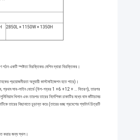
H
2850L × 1150W × 1350H
াণ গঠন একটি স্পষ্টতা বিরক্তিকর মেশিন দ্বারা বিরক্তিকর।
্রাহকের প্রয়োজনীয়তা অনুযায়ী কাস্টমাইজেশন হতে পারে)।
স থেকে, প্রথম সাব-লাইন বোর্ডে (উপ-গহ্বর 1 +6 +12 + ... বিতরণ), তারপর
ুমিনিয়াম খিলান এবং তারপর তারের নির্দেশিকা চাকাটির মধ্যে বাম কাঁটাচামচ
টিকে তারের বিছানাতে চূড়ান্ত করে (তারের গুচ্ছ প্রবেশের প্যাটার্ন চিত্রটি
চিত করার জন্য স্থল।