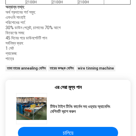
2100H
2100H
2100H
অন্যান্য তথ্য:
অর্থ প্রদানের শর্ত সমুহ:
এফওবি সাংহাই
পরিশোধের শর্ত:
30% ডাউন পেমেন্ট, চালানের 70% আগে
বিতরণের সময়:
45 দিনের পরে ডাউনপেটটি পান
সর্বনিম্ন ক্রম:
1 সেট
প্যাকেজ:
পাত্রে
তামা তারের annealing মেশিন
তারের কলঙ্ক মেশিন
wire tinning machine
এর সেরা মূল্য পান
টিউব টাইপ টিনিং ফার্নেস সহ ওয়্যার অ্যানেলিং
মেশিনটি ব্রাশ করুন
চালিয়ে