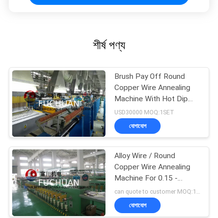
শীর্ষ পণ্য
Brush Pay Off Round
Copper Wire Annealing
Machine With Hot Dip
Tinned Mehod
USD30000 MOQ:1SET
যোগাযোগ
Alloy Wire / Round
Copper Wire Annealing
Machine For 0.15 -
0.64mm Wire 40 Pcs
can quote to customer MOQ:1SET
যোগাযোগ