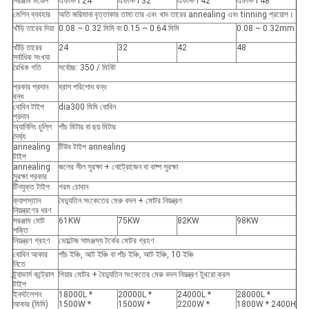
সরঞ্জাম মডেল
এফসি-T24
এফসি-T32
এফসি-T42
এফসি-T48
মেশিন ব্যবহার
অতি জরিমানা বৃত্তাকার তামা তার এবং খাদ তারের annealing এবং tinning প্রয়োগ।
খাঁড়ি তারের দিয়া
0.08 ~ 0.32 মিমি বা 0.15 ~ 0.64 মিমি
0.08 ~ 0.32mm
খাঁড়ি তারের
24
32
42
48
সর্বাধিক সংখ্যা
রৈখিক গতি
সর্বোচ্চ: 350 / মিনিট
প্রকার প্রদান
ব্রাশ পরিশোধ বন্ধ
বন্ধ
বোবিন টাইপ
dia300 মিমি বোবিন
প্রদান
অ্যানিলিং চুল্লি
পাঁচ মিটার বা ছয় মিটার
দৈর্ঘ্য
annealing
টিউব টাইপ annealing
টাইপ
annealing
জলের সীল সুরক্ষা + নোট্রোজেন বা বাষ্প সুরক্ষা
সুরক্ষা প্রকার
টিনযুক্ত টাইপ
গরম চোবান
ক্যাপস্তান
বৈদ্যুতিন সংকেতের মেরু বদল + মোটর নিয়ন্ত্রণ
নিয়ন্ত্রণের ধরণ
সরঞ্জাম মোট
61KW
75KW
82KW
98KW
শক্তি
নিয়ন্ত্রণ গ্রহণ
ভোল্টেজ সামঞ্জস্য টর্কের মোটর গ্রহণ
বোবিন আকার
পাঁচ ইঞ্চি, আট ইঞ্চি বা পাঁচ ইঞ্চি, আট ইঞ্চি, 10 ইঞ্চি
নিতে
ট্র্যাভার্স কন্ট্রোল
গিয়ার মোটর + বৈদ্যুতিন সংকেতের মেরু বদল নিয়ন্ত্রণ টুথরো ক্রস
টাইপ
ইনস্টলেশন
18000L *
20000L *
24000L *
28000L *
আকার (মিমি)
1500W *
1500W *
2200W *
1800W * 2400H