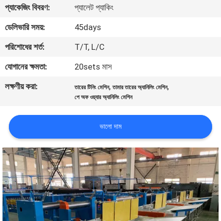
প্যাকেজিং বিবরণ:
প্যালেট প্যাকিং
কারখানা
ডেলিভারি সময়:
45days
পরিদর্শন
পরিশোধের শর্ত:
T/T, L/C
যোগানের ক্ষমতা:
20sets মাস
গুণমান
লক্ষণীয় করা:
,
,
তারের টিনিং মেশিন
তামার তারের অ্যানিলিং মেশিন
নিয়ন্ত্রণ
পে অফ ওয়্যার অ্যানিলিং মেশিন
আমাদের
ভালো দাম
সাথে
যোগাযোগ
খবর