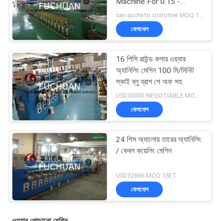
Machine For 0.15 -
0.64mm Wire 40 Pcs
can quote to customer MOQ:1SET
যোগাযোগ
16 পিসি রাউন্ড কপার ওয়্যার
অ্যানিলিং মেশিন 100 মি/মিনিট
স্কাই ব্লু ব্রাশ পে অফ সহ
USD30000 NEGOTIABLE MOQ:1SET
যোগাযোগ
24 পিস অ্যালোয় তারের অ্যানিলিং
/ কেবল কয়েলিং মেশিন
USD32666 MOQ:1SET
যোগাযোগ
ওয়্যার পোড়ানো মেশিন