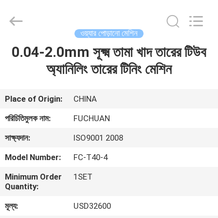
Kunshan
Fuchuan
Electrical
and
Mechanical
ওয়্যার পোড়ানো মেশিন
Co.,ltd.
All
Rights
0.04-2.0mm সূক্ষ্ম তামা খাদ তারের টিউব
বাড়ি
Reserved.
অ্যানিলিং তারের টিনিং মেশিন
পণ্য
Place of Origin:
CHINA
ভিডিও
পরিচিতিমুলক নাম:
FUCHUAN
সাক্ষ্যদান:
ISO9001 2008
ভিআর
Model Number:
FC-T40-4
শো
Minimum Order
1SET
Quantity:
আমাদের
মূল্য:
USD32600
সম্পর্কে