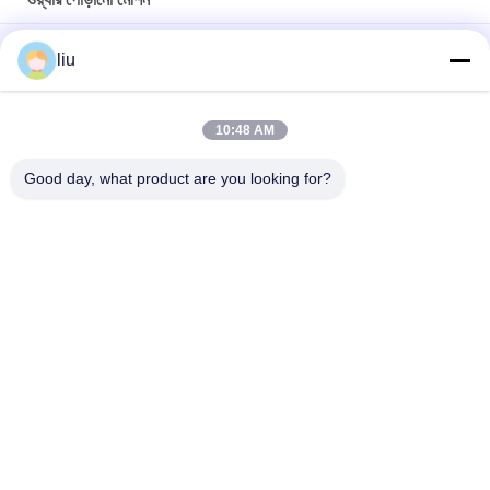
0.04-1.0 মিমি খাদ টিনের তামা তারের তামা তারের annealing টিনের মেশিন
liu
0.05-2.52mm তামা খাদ তারের annealing টিনের twisting bunching
buncher মেশিন
10:48 AM
আলট্রা ফাইন রাউন্ড কপার তারের জন্য হট ডিপ টিনড ওয়্যার অ্যানেলিং মেশিন
Good day, what product are you looking for?
সব
তামার তারের Bunching 
ওয়্যার মোচড়ের মেশিন
মেশিন
দুবার ঝাঁকান Bunching 
ওয়্যার Bunching মেশিন
মেশিন
তামার তারের মোচড়ের মেশিন
কেবল মোচড়ের মেশিন