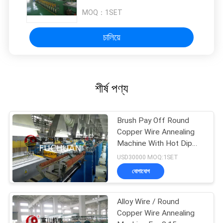
MOQ：
1SET
চালিয়ে
শীর্ষ পণ্য
Brush Pay Off Round
Copper Wire Annealing
Machine With Hot Dip
Tinned Mehod
USD30000 MOQ:1SET
যোগাযোগ
Alloy Wire / Round
Copper Wire Annealing