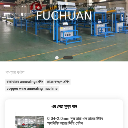
মামলা
সাইট
ম্যাপ
PRIVACY
POLICY
পণ্যের বর্ণনা
তামা তারের annealing মেশিন
তারের কলঙ্ক মেশিন
copper wire annealing machine
এর সেরা মূল্য পান
0.04-2.0mm সূক্ষ্ম তামা খাদ তারের টিউব
অ্যানিলিং তারের টিনিং মেশিন