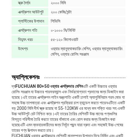
স্ক্রু দৈর্ঘ্য
২০০০ মিমি
এক্সট্রুশন আউটপুট
২০০ কেজি/ঘন্টা
প্লাস্টিকের উপাদান
পিভিসি
এক্সট্রুশন গতি
০-১০০০ মি/মিনিট
বিদ্যুৎ খরচ
৫৫-১২০ কিলোওয়াট
উদ্দেশ্য
ওয়্যার ম্যানুফ্যাকচারিং মেশিন, ওয়্যার ম্যানুফ্যাকচারিং
মেশিন, ওয়্যার রোলিং সরঞ্জাম
অ্যাপ্লিকেশনঃ
দ্য
FUCHUAN 80+50 ওয়্যার এক্সট্রুডার মেশিন
এটি একটি উচ্চতর ওয়্যার
রোলিং সরঞ্জাম যা উচ্চতর পারফরম্যান্স এবং নির্ভরযোগ্যতা প্রদানের জন্য ডিজাইন করা
হয়েছে।এই তারের এক্সট্রুশন লাইন যন্ত্রপাতি একটি ঢালাই অ্যালুমিনিয়াম গরম মোড যা
সহজে উচ্চ তাপমাত্রা এবং এক্সট্রুশন প্রক্রিয়া চাপ হ্যান্ডেল করতে পারেনএটিতে একটি
বড় 2000 মিমি দীর্ঘ স্ক্রু রয়েছে যা 55-120KW এর মধ্যে কম শক্তি খরচ সহ একটি
উচ্চ আউটপুট রেট নিশ্চিত করে।এই তারের তৈরির মেশিনটি উচ্চ মানের পণ্যগুলির
বিস্তৃত পরিসীমা তৈরি করতে তারের বাঁকানো এবং রোল করার জন্য ডিজাইন করা
হয়েছেএটি এমন ব্যবহারকারীদের জন্য নিখুঁত পছন্দ যারা দ্রুত এবং সহজেই উচ্চ-শেষের
তারের পণ্য উত্পাদন করতে চায়।
FUCHUAN ওয়্যার এক্সট্রুডার মেশিনটি মানসম্পন্ন উপাদান দিয়ে নির্মিত এবং একটি