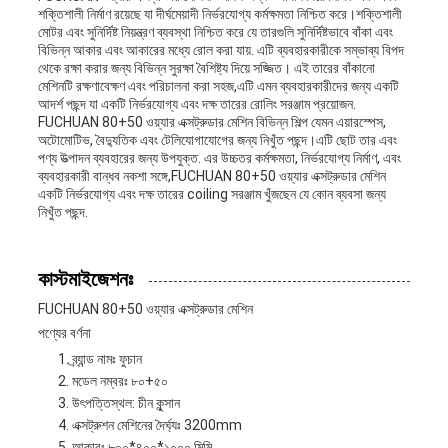
শক্তিশালী নির্মাণ রয়েছে যা দীর্ঘমেয়াদী নির্ভরযোগ্য কর্মক্ষমতা নিশ্চিত করে।শক্তিশালী
মোটর এবং সুনির্দিষ্ট নিয়ন্ত্রণ ব্যবস্থা নিশ্চিত করে যে তারগুলি সুনির্দিষ্টভাবে বাঁকা এবং
বিভিন্ন আকার এবং আকারের মধ্যে রোল করা যায়. এটি ব্যবহারকারীকে সম্ভাব্য বিপদ
থেকে রক্ষা করার জন্য বিভিন্ন সুরক্ষা বৈশিষ্ট্য দিয়ে সজ্জিত। এই তারের বাঁকানো
মেশিনটি রক্ষণাবেক্ষণ এবং পরিচালনা করা সহজ,এটি এমন ব্যবহারকারীদের জন্য একটি
আদর্শ পছন্দ যা একটি নির্ভরযোগ্য এবং দক্ষ তারের রোলিং সরঞ্জাম প্রয়োজন.
FUCHUAN 80+50 ওয়্যার এক্সট্রুডার মেশিন বিভিন্ন শিল্প যেমন এয়ারস্পেস,
অটোমোটিভ, বৈদ্যুতিক এবং টেলিযোগাযোগের জন্য নিখুঁত পছন্দ।এটি ছোট তার এবং
পণ্য উত্পাদন ব্যবহারের জন্য উপযুক্ত. এর উচ্চতর কর্মক্ষমতা, নির্ভরযোগ্য নির্মাণ, এবং
ব্যবহারকারী বান্ধব নকশা সঙ্গে,FUCHUAN 80+50 ওয়্যার এক্সট্রুডার মেশিন
একটি নির্ভরযোগ্য এবং দক্ষ তারের coiling সরঞ্জাম খুঁজছেন যে কোন ব্যবসা জন্য
নিখুঁত পছন্দ.
কাস্টমাইজেশনঃ
FUCHUAN 80+50 ওয়্যার এক্সট্রুডার মেশিন
পণ্যের বর্ণনা
ব্র্যান্ড নামঃ ফুচান
মডেল নম্বরঃ ৮০+৫০
উৎপত্তিস্থল: চীন কুন্সান
এক্সট্রুশন মেশিনের দৈর্ঘ্যঃ 3200mm
আকারঃ ৮০০*৪০০*১০০০ মিমি