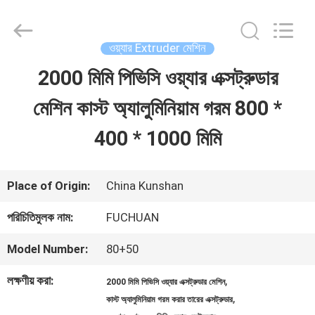
Kunshan
Fuchuan
Electrical
and
ওয়্যার Extruder মেশিন
Mechanical
Co.,ltd.
2000 মিমি পিভিসি ওয়্যার এক্সট্রুডার
বাড়ি
All
Rights
Reserved.
মেশিন কাস্ট অ্যালুমিনিয়াম গরম 800 *
পণ্য
400 * 1000 মিমি
ভিডিও
Place of Origin:
China Kunshan
পরিচিতিমুলক নাম:
FUCHUAN
ভিআর
Model Number:
80+50
শো
লক্ষণীয় করা:
,
2000 মিমি পিভিসি ওয়্যার এক্সট্রুডার মেশিন
,
কাস্ট অ্যালুমিনিয়াম গরম করার তারের এক্সট্রুডার
আমাদের