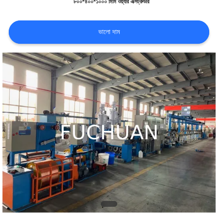
৮০০*৪০০*১০০০ মিমি ওয়্যার এক্সট্রুডার
সম্পর্কে
ভালো দাম
কারখানা
পরিদর্শন
গুণমান
নিয়ন্ত্রণ
আমাদের
সাথে
যোগাযোগ