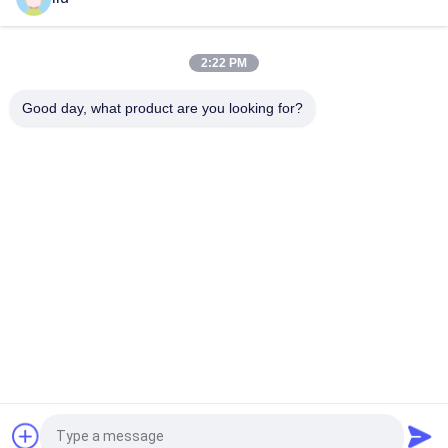
শিল্প উৎপাদনের জন্য 80mm স্ক্রু ওয়্যার এক্সট্রুশন লাইন মেশিনারি
1800 কেজি ওয়্যার এক্সট্রুডার মেশিন 200 কেজি / ঘন্টা 2000 মিমি স্ক্রু এবং 3200 মিমি
2:22 PM
দৈর্ঘ্যের সাথে
Good day, what product are you looking for?
শিল্প ব্যবহারের জন্য 380V/50Hz ওয়্যার এক্সট্রুডার মেশিন 10-80r/মিনিট গতি
সব
তামার তারের Bunching 
ওয়্যার মোচড়ের মেশিন
মেশিন
দুবার ঝাঁকান Bunching 
ওয়্যার Bunching মেশিন
মেশিন
তামার তারের মোচড়ের মেশিন
কেবল মোচড়ের মেশিন
ওয়্যার Extruder মেশিন
পিভিসি এক্সট্রুশন মেশিন
উদ্ধৃতির জন্য আবেদন