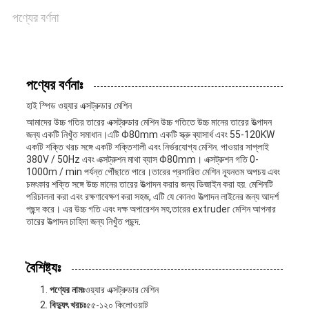
পণ্যের বর্ণনা
খবর
মামলা
পণ্যের বর্ণনাঃ
হাই স্পিড ওয়্যার এক্সট্রুডার মেশিন
আমাদের উচ্চ গতির তারের এক্সট্রুডার মেশিন উচ্চ গতিতে উচ্চ মানের তারের উত্পাদন
সাইট
জন্য একটি নিখুঁত সমাধান।এটি Φ80mm একটি স্ক্রু ব্যাসার্ধ এবং 55-120KW
একটি শক্তি খরচ সঙ্গে একটি শক্তিশালী এবং নির্ভরযোগ্য মেশিন. পাওয়ার সাপ্লাই
380V / 50Hz এবং এক্সট্রুশন মাথা ব্যাস Φ80mm। এক্সট্রুশন গতি 0-
ম্যাপ
1000m / min পর্যন্ত পৌঁছাতে পারে।তারের প্রসারিত মেশিন ন্যূনতম অপচয় এবং
চমৎকার শক্তি সঙ্গে উচ্চ মানের তারের উত্পাদন করার জন্য ডিজাইন করা হয়. মেশিনটি
পরিচালনা করা এবং রক্ষণাবেক্ষণ করা সহজ, এটি যে কোনও উত্পাদন লাইনের জন্য আদর্শ
পছন্দ করে। এর উচ্চ গতি এবং দক্ষ অপারেশন সহ,তারের extruder মেশিন আপনার
PRIVACY
তারের উত্পাদন চাহিদা জন্য নিখুঁত পছন্দ.
POLICY
বৈশিষ্ট্যঃ
পণ্যের নামঃ
ওয়্যার এক্সট্রুডার মেশিন
বিদ্যুৎ খরচঃ
৫৫-১২০ কিলোওয়াট