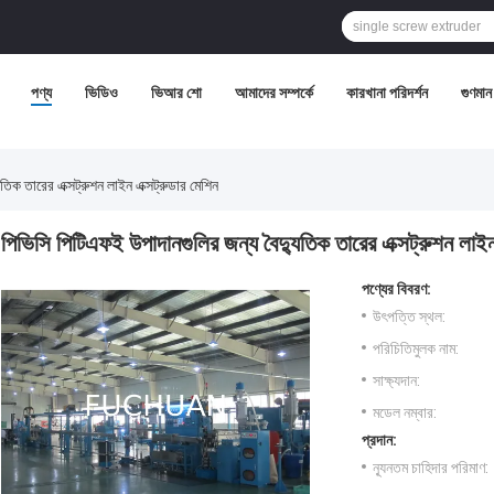
পণ্য
ভিডিও
ভিআর শো
আমাদের সম্পর্কে
কারখানা পরিদর্শন
গুণমান 
তিক তারের এক্সট্রুশন লাইন এক্সট্রুডার মেশিন
পিভিসি পিটিএফই উপাদানগুলির জন্য বৈদ্যুতিক তারের এক্সট্রুশন লাইন
পণ্যের বিবরণ:
উৎপত্তি স্থল:
পরিচিতিমুলক নাম:
সাক্ষ্যদান:
মডেল নম্বার:
প্রদান:
ন্যূনতম চাহিদার পরিমাণ: