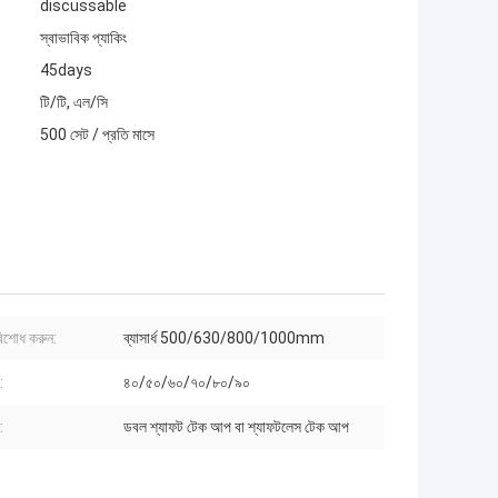
discussable
স্বাভাবিক প্যাকিং
45days
টি/টি, এল/সি
500 সেট / প্রতি মাসে
িশোধ করুন:
ব্যাসার্ধ 500/630/800/1000mm
:
৪০/৫০/৬০/৭০/৮০/৯০
:
ডবল শ্যাফট টেক আপ বা শ্যাফটলেস টেক আপ