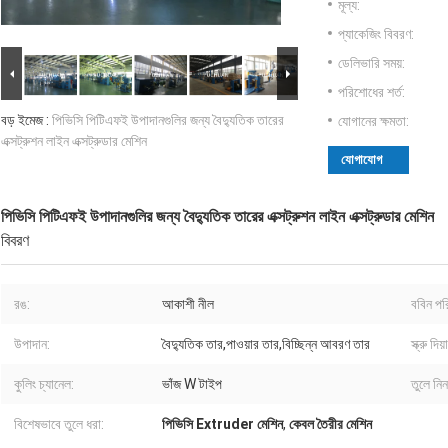
মূল্য:
প্যাকেজিং বিবরণ:
ডেলিভারি সময়:
পরিশোধের শর্ত:
বড় ইমেজ :
পিভিসি পিটিএফই উপাদানগুলির জন্য বৈদ্যুতিক তারের
যোগানের ক্ষমতা:
এক্সট্রুশন লাইন এক্সট্রুডার মেশিন
যোগাযোগ
পিভিসি পিটিএফই উপাদানগুলির জন্য বৈদ্যুতিক তারের এক্সট্রুশন লাইন এক্সট্রুডার মেশিন
বিবরণ
রঙ:
আকাশী নীল
ববিন পর
উপাদান:
বৈদ্যুতিক তার,পাওয়ার তার,বিচ্ছিন্ন আবরণ তার
স্ক্রু দিয়া
কুলিং চ্যানেল:
ভাঁজ W টাইপ
তুলে নিন
বিশেষভাবে তুলে ধরা:
পিভিসি Extruder মেশিন
,
কেবল তৈরীর মেশিন