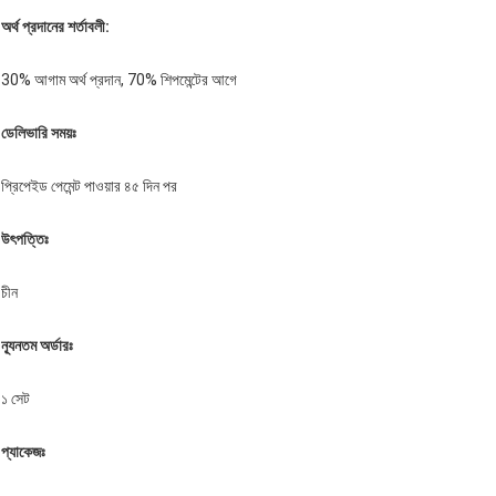
অর্থ প্রদানের শর্তাবলী:
30% আগাম অর্থ প্রদান, 70% শিপমেন্টের আগে
ডেলিভারি সময়ঃ
প্রিপেইড পেমেন্ট পাওয়ার ৪৫ দিন পর
উৎপত্তিঃ
চীন
ন্যূনতম অর্ডারঃ
১ সেট
প্যাকেজঃ