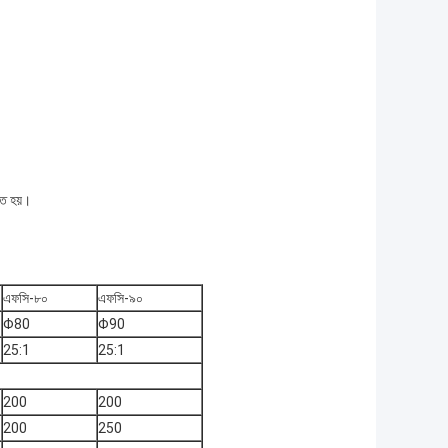
ৃত হয়।
এফসি-৮০
এফসি-৯০
Φ80
Φ90
25:1
25:1
200
200
200
250