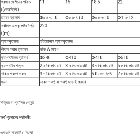
প্রধান মেশিনের শক্তি
11
15
18.5
22
((কেডব্লিউ)
তারের ব্যাসার্ধ
Φ০.৫-৩।0
Φ০.৬-৪।0
Φ০.৮-৮।0
Φ1.5-12
সর্বাধিক এককুলেটর দৈর্ঘ্য
220
((m)
অ্যাককুলেটর
হরিজোনাল অ্যাককুলেটর
শীতল করার চ্যানেল
ভাঁজ W টাইপ
ক্যাপস্টানের ব্যাসার্ধ
Φ340
Φ410
Φ410
Φ510
ক্যাপস্টান শক্তি
2.২ কিলোওয়াট
3.৭ কিলোওয়াট
3.৭ কিলোওয়াট
5.৫ কিলোওয়াট
শক্তি গ্রহণ করুন
3.৭ কিলোওয়াট
3.৭ কিলোওয়াট
5.0 কেডব্লিউ
7.৫ কিলোওয়াট
ধরুন
ডাবল শ্যাফ্ট বা শ্যাফ্ট ছাড়াই গ্রহণ
সক্রিয় বা প্যাসিভ পেমেন্ট
অর্থ প্রদানের শর্তাবলী:
এফওবি সাংহাই / নিংবো