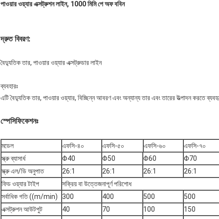
পাওয়ার ওয়্যার এক্সট্রুশন লাইন, 1000 মিমি পে অফ ববিন
দ্রুত বিবরণ:
বৈদ্যুতিক তার, পাওয়ার ওয়্যার এক্সট্রুডার লাইন
ব্যবহারঃ
এটি বৈদ্যুতিক তার, পাওয়ার ওয়্যার, বিচ্ছিন্ন আবরণ এবং অন্যান্য তার এবং তারের উত্পাদন করতে ব্যবহ
স্পেসিফিকেশনঃ
মডেল
এফসি-৪০
এফসি-৫০
এফসি-৬০
এফসি-৭০
স্ক্রু ব্যাসার্ধ
Φ40
Φ50
Φ60
Φ70
স্ক্রু এল/ডি অনুপাত
26:1
26:1
26:1
26:1
ফিড ওয়্যার টাইপ
সক্রিয় বা উত্তেজনাপূর্ণ পরিশোধ
সর্বাধিক গতি ((m/min)
300
400
500
500
এক্সট্রুশন আউটপুট
40
70
100
150