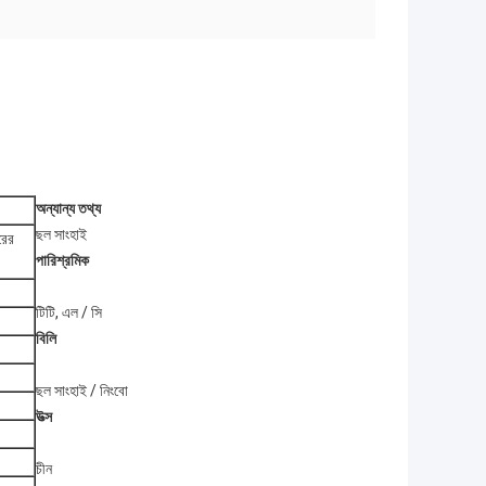
অন্যান্য তথ্য
ছল সাংহাই
রের
পারিশ্রমিক
টিটি, এল / সি
বিলি
ছল সাংহাই / নিংবো
উত্স
চীন