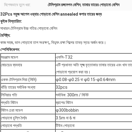
বিশেষভাবে তুলে ধরা:
টেলিগ্রাম রঙ্গলেপন মেশিন
,
তামার তারের পোড়ানো মেশিন
32Pcs সবুজ আপেল ওয়্যার পোড়ানো মেশিন annealed কপার তারের জন্য
কুইক বিস্তারিত:
সাধারন টেলিগ্রাম উচ্চ গতির পোড়ানো মেশিন
বৈশিষ্ট্য:
কাজ সহজ, ভাল পোড়ানো তাপ সংরক্ষণ,, বিদ্যুৎ রক্ষা শিল্পের তাবড় স্তর অর্জন করে।
স্পেসিফিকেশন:
সরঞ্জাম মডেল
এফসি-T32
মোচড়ের ব্যবহার
এটি প্রধানত অতি সূক্ষ্ম বৃত্তাকার তামার তারের এবং খাদ তা
পোড়ানো প্রয়োগ করা হয়।
একক টেলিগ্রাম দিয়া (মিমি)
φ0.08-φ0.25 বা φ0.15-φ0.64mm
খাঁড়ি তারের সর্বাধিক সংখ্যা
32pcs
লিনিয়ার গতি
সর্বাধিক: 300m / মিনিট
পদ্ধতি মিটান
ব্রাশের মিটান
মিটান ঢেরা মডেল
φ300bobbin
পোড়ানো চুল্লি দৈর্ঘ্য
3.5m বা 6 মা
পোড়ানো পদ্ধতি
টিউব পোড়ানো