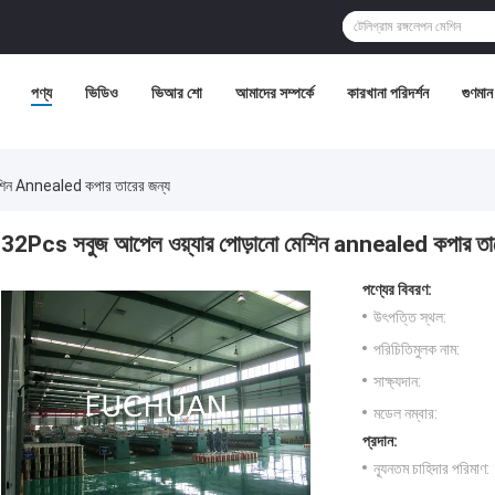
পণ্য
ভিডিও
ভিআর শো
আমাদের সম্পর্কে
কারখানা পরিদর্শন
গুণমান 
শিন Annealed কপার তারের জন্য
32Pcs সবুজ আপেল ওয়্যার পোড়ানো মেশিন annealed কপার তার
পণ্যের বিবরণ:
উৎপত্তি স্থল:
পরিচিতিমুলক নাম:
সাক্ষ্যদান:
মডেল নম্বার:
প্রদান:
ন্যূনতম চাহিদার পরিমাণ: