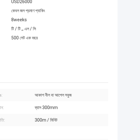
USD26000
কেবল জল প্রমাণ প্যাকিং
8weeks
টি / টি ,, এল / সি
500 সেট এক বছর
ঙ:
আকাশ নীল বা আপেল সবুজ
ান:
ব্যাস 300mm
গতি:
300m / মিনিট