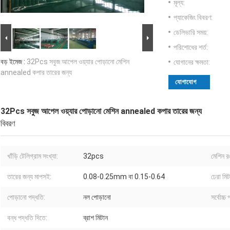
মূল্য:
প্যাকেজিং বিবরণ:
ডেলিভারি সময়:
পরিশোধের শর্ত:
বড় ইমেজ :
32Pcs সবুজ আপেল ওয়্যার পোড়ানো মেশিন
যোগানের ক্ষমতা:
annealed কপার তারের জন্য
যোগাযোগ
32Pcs সবুজ আপেল ওয়্যার পোড়ানো মেশিন annealed কপার তারের জন্য
বিবরণ
খাঁড়ি টেলিগ্রাম সংখ্যা:
32pcs
মেশিন র
তারের জন্য মাপসই:
0.08-0.25mm বা 0.15-0.64
ঢেরা মিট
পোড়ানো পদ্ধতি:
নল পোড়ানো
সর্বোচ্চ 
বন্ধ পদ্ধতি দিতে:
ব্রাশ মিটান