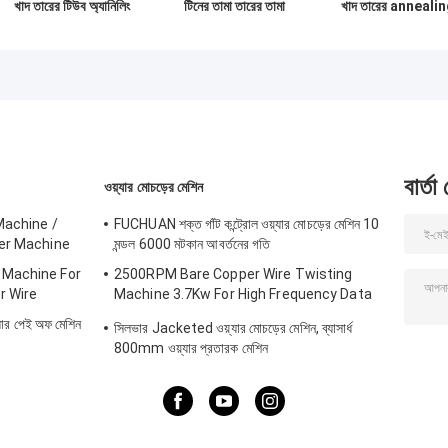
খাদ তারের টিউব অ্যানিলিং
টিনের তামা তারের তামা
খাদ তারের anneali
তারের টিনিং মেশিন
তারের annealing
টিনের twisting
টিনের মেশিন
bunching bunch
মেশিন
বার্তা
ওয়্যার মোচড়ের মেশিন
Machine /
FUCHUAN শক্ত গাঁট কন্ট্রোল ওয়্যার মোচড়ের মেশিন 10
ter Machine
মন্ডল 6000 মটকান আবর্তনের গতি
 Machine For
2500RPM Bare Copper Wire Twisting
r Wire
Machine 3.7Kw For High Frequency Data
Cable
্যার পেই অফ মেশিন
সিলভার Jacketed ওয়্যার মোচড়ের মেশিন, ব্যাসার্ধ
800mm ওয়্যার প্রতারক মেশিন