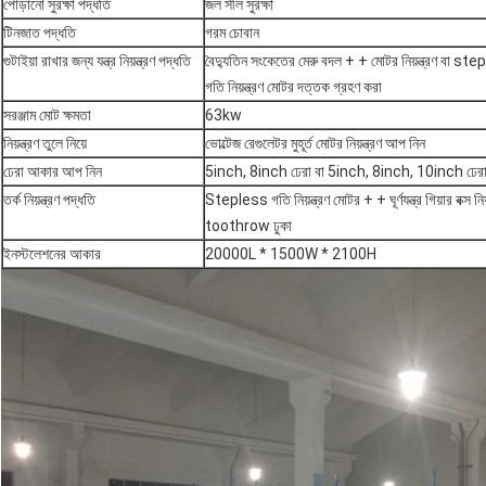
পোড়ানো সুরক্ষা পদ্ধতি
জল সীল সুরক্ষা
টিনজাত পদ্ধতি
গরম চোবান
গুটাইয়া রাখার জন্য যন্ত্র নিয়ন্ত্রণ পদ্ধতি
বৈদ্যুতিন সংকেতের মেরু বদল + + মোটর নিয়ন্ত্রণ বা st
গতি নিয়ন্ত্রণ মোটর দত্তক গ্রহণ করা
সরঞ্জাম মোট ক্ষমতা
63kw
নিয়ন্ত্রণ তুলে নিয়ে
ভোল্টেজ রেগুলেটর মুহূর্ত মোটর নিয়ন্ত্রণ আপ নিন
ঢেরা আকার আপ নিন
5inch, 8inch ঢেরা বা 5inch, 8inch, 10inch ঢের
তর্ক নিয়ন্ত্রণ পদ্ধতি
Stepless গতি নিয়ন্ত্রণ মোটর + + ঘূর্ণযন্ত্র গিয়ার বক্স নিয়
toothrow ঢুকা
ইনস্টলেশনের আকার
20000L * 1500W * 2100H