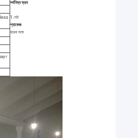
সর্বনিম্ন ক্রম
epless
1 সেট
প্যাকেজ
ধারক সঙ্গে
া
ন্ত্রণ