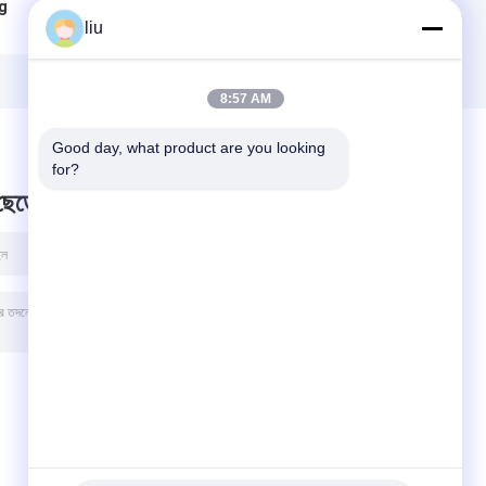
ng
তারের জন্য হট ডিপ টিনড
কলিং মেশিন, স্বয়ংক্রিয়
liu
ওয়্যার অ্যানেলিং মেশিন
কপার তারের টিনিং মেশিন
er
8:57 AM
Good day, what product are you looking 
for?
 ছেড়ে