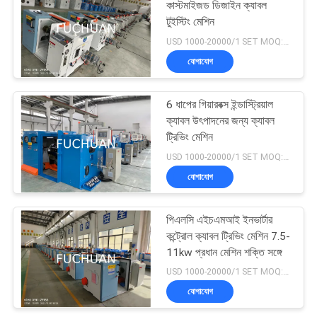
কাস্টমাইজড ডিজাইন ক্যাবল
টুইস্টিং মেশিন
70
USD 1000-20000/1 SET MOQ:১ সেট
যোগাযোগ
ওয়্যার Extruder মেশিন
6 ধাপের গিয়ারবক্স ইন্ডাস্ট্রিয়াল
ক্যাবল উৎপাদনের জন্য ক্যাবল
ট্রিভিং মেশিন
USD 1000-20000/1 SET MOQ:১ সেট
যোগাযোগ
42
পিএলসি এইচএমআই ইনভার্টার
পিভিসি এক্সট্রুশন মেশিন
কন্ট্রোল ক্যাবল ট্রিভিং মেশিন 7.5-
11kw প্রধান মেশিন শক্তি সঙ্গে
USD 1000-20000/1 SET MOQ:১ সেট
যোগাযোগ