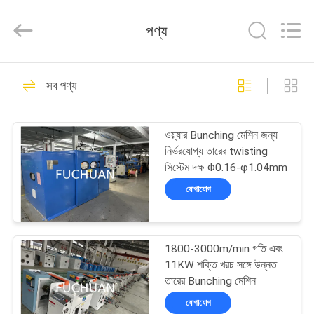
Kunshan
Fuchuan
Electrical
পণ্য
and
Mechanical
Co.,ltd.
All
Rights
বাড়ি
124
Reserved.
সব পণ্য
তামার তারের bunching
পণ্য
মেশিন
ওয়্যার Bunching মেশিন জন্য
নির্ভরযোগ্য তারের twisting
ভিডিও
সিস্টেম দক্ষ Φ0.16-φ1.04mm
যোগাযোগ
ভিআর
47
শো
1800-3000m/min গতি এবং
ওয়্যার মোচড়ের মেশিন
11KW শক্তি খরচ সঙ্গে উন্নত
আমাদের
তারের Bunching মেশিন
সম্পর্কে
যোগাযোগ