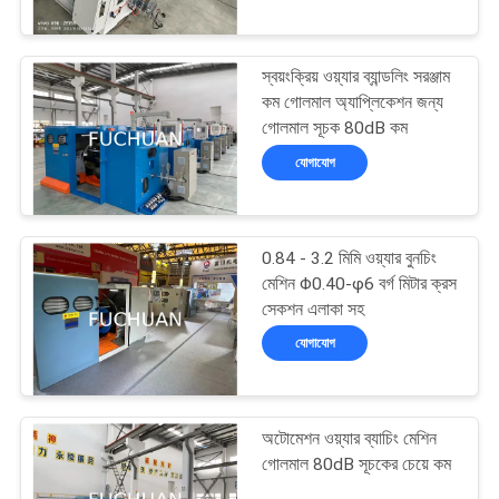
কারখানা
স্বয়ংক্রিয় ওয়্যার ব্যান্ডলিং সরঞ্জাম
পরিদর্শন
88
কম গোলমাল অ্যাপ্লিকেশন জন্য
গোলমাল সূচক 80dB কম
দুবার ঝাঁকান bunching
গুণমান
যোগাযোগ
মেশিন
নিয়ন্ত্রণ
0.84 - 3.2 মিমি ওয়্যার বুনচিং
আমাদের
মেশিন Φ0.40-φ6 বর্গ মিটার ক্রস
সেকশন এলাকা সহ
সাথে
56
যোগাযোগ
যোগাযোগ
ওয়্যার bunching মেশিন
খবর
অটোমেশন ওয়্যার ব্যাচিং মেশিন
গোলমাল 80dB সূচকের চেয়ে কম