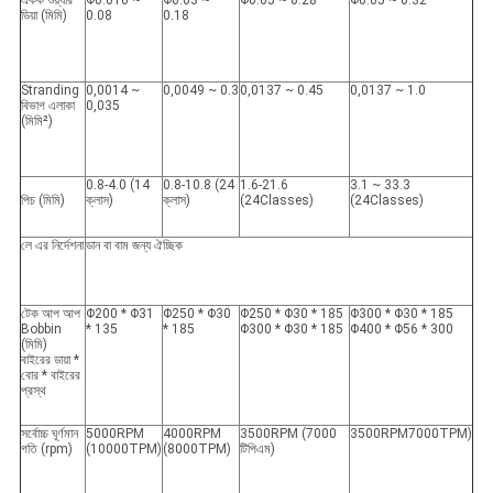
একক ওয়্যার
Φ0.016 ~
Φ0.03 ~
Φ0.05 ~ 0.28
Φ0.05 ~ 0.32
ডিয়া (মিমি)
0.08
0.18
Stranding
0,0014 ~
0,0049 ~ 0.3
0,0137 ~ 0.45
0,0137 ~ 1.0
বিভাগ এলাকা
0,035
(মিমি²)
0.8-4.0 (14
0.8-10.8 (24
1.6-21.6
3.1 ~ 33.3
পিচ (মিমি)
ক্লাস)
ক্লাস)
(24Classes)
(24Classes)
লে এর নির্দেশনা
ডান বা বাম জন্য ঐচ্ছিক
টেক আপ আপ
Φ200 * Φ31
Φ250 * Φ30
Φ250 * Φ30 * 185
Φ300 * Φ30 * 185
Bobbin
* 135
* 185
Φ300 * Φ30 * 185
Φ400 * Φ56 * 300
(মিমি)
বাইরের ডায়া *
বোর * বাইরের
প্রস্থ
সর্বোচ্চ ঘূর্ণমান
5000RPM
4000RPM
3500RPM (7000
3500RPM7000TPM)
গতি (rpm)
(10000TPM)
(8000TPM)
টিপিএম)