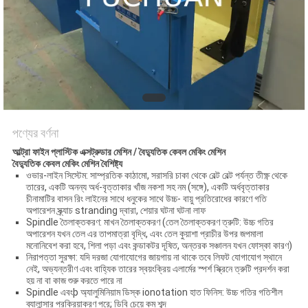
মামলা
সাইট
ম্যাপ
PRIVACY
পণ্যের বর্ণনা
POLICY
আল্ট্রা ফাইন প্লাস্টিক এক্সট্রুডার মেশিন / বৈদ্যুতিক কেবল মেকিং মেশিন
বৈদ্যুতিক কেবল মেকিং মেশিন বৈশিষ্ট্য
ওভার-লাইন সিস্টেম: সাম্প্রতিক কাঠামো, সরাসরি চাকা থেকে বেল্ট বেল্ট পর্যন্ত তীক্ষ্ণ থেকে
তারের, একটি অনন্য অর্ধ-বৃত্তাকার খাঁজ নকশা সহ নম (সঙ্গে), একটি অর্ধবৃত্তাকার
চীনামাটির বাসন রিং লাইনের সাথে ধনুকের সাথে উচ্চ- বায়ু প্রতিরোধের কারণে গতি
অপারেশন স্ক্র্যাচ stranding দ্বারা, শেয়ার ঘটনা ঘটনা লাফ
Spindle তৈলাক্তকরণ: মাখন তৈলাক্তকরণ (তেল তৈলাক্তকরণ ত্রুটি: উচ্চ গতির
অপারেশন যখন তেল এর তাপমাত্রা বৃদ্ধি, এবং তেল কুয়াশা প্রাচীর উপর জপমালা
মনোনিবেশ করা হবে, শিলা পড়া এবং কন্ডাকটর দূষিত, অন্তরক সঞ্চালন যখন ফোস্কা কারণ)
নিরাপত্তা সুরক্ষা: যদি দরজা যোগাযোগের জায়গায় না থাকে তবে লিফট যোগাযোগ স্থানে
নেই, অভ্যন্তরীণ এবং বাহ্যিক তারের স্বয়ংক্রিয় এলার্মের স্পর্শ স্ক্রিনে ত্রুটি প্রদর্শন করা
হয় না বা কাজ শুরু করতে পারে না
Spindle এবংþ অ্যালুমিনিয়াম ডিস্ক ionotation হাত ফিনিস: উচ্চ গতির গতিশীল
ব্যালান্সার প্রক্রিয়াকরণ পরে; ডিবি চেয়ে কম শব্দ