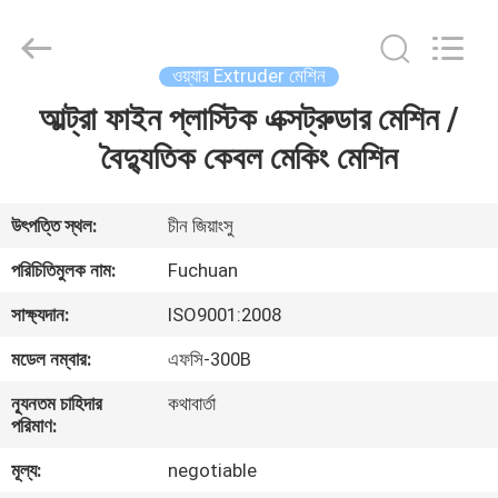
Kunshan
Fuchuan
Electrical
and
Mechanical
ওয়্যার Extruder মেশিন
Co.,ltd.
All
Rights
আল্ট্রা ফাইন প্লাস্টিক এক্সট্রুডার মেশিন /
বাড়ি
Reserved.
বৈদ্যুতিক কেবল মেকিং মেশিন
পণ্য
উৎপত্তি স্থল:
চীন জিয়াংসু
ভিডিও
পরিচিতিমুলক নাম:
Fuchuan
সাক্ষ্যদান:
ISO9001:2008
ভিআর
মডেল নম্বার:
এফসি-300B
শো
ন্যূনতম চাহিদার
কথাবার্তা
পরিমাণ:
আমাদের
মূল্য:
negotiable
সম্পর্কে