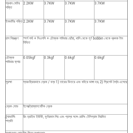
প্রধান মোটর
2.2KW
3.7KW
3.7KW
3.7KW
শক্তি
ইনভার্টার শক্তি
2.2KW
3.7KW
3.7KW
3.7KW
চাপ নিয়ন্ত্রণ
স্পর্শ পর্দা + পিএলসি + চৌম্বক পাউডার ছোঁয়া, খালি থেকে পূর্ণ bobbin থেকে ধ্রুবক টান
নিশ্চিত
চৌম্বক
0.05kgf
0.3kgf
0.6kgf
0.6kgf
পাউডার ক্লাচ
সুরক্ষা
স্বয়ংক্রিয়ভাবে ব্রেক / বন্ধ 1) তারের ভিতরে এবং বাইরে ভাঙ্গা হয়; 2) প্রিসেট দৈর্ঘ্য এসেছে
ব্রেক মোড
ইলেক্ট্রোম্যাগনেটিক ব্রেক
ট্র্যাভার্সিং
রিং ড্রাইভ ইউনিট, ঘূর্ণায়মান পিচ এবং প্রস্থ সঙ্গে রোলিং টেলিগ্রাম নিয়মিত
পদ্ধতি