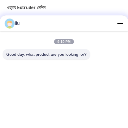
ওয়্যার Extruder মেশিন
শিল্প উৎপাদনের জন্য 80mm স্ক্রু ওয়্যার এক্সট্রুশন লাইন মেশিনারি
liu
1800 কেজি ওয়্যার এক্সট্রুডার মেশিন 200 কেজি / ঘন্টা 2000 মিমি স্ক্রু এবং 3200 মিমি
দৈর্ঘ্যের সাথে
9:10 PM
শিল্প ব্যবহারের জন্য 380V/50Hz ওয়্যার এক্সট্রুডার মেশিন 10-80r/মিনিট গতি
Good day, what product are you looking for?
সব
তামার তারের Bunching 
ওয়্যার মোচড়ের মেশিন
মেশিন
দুবার ঝাঁকান Bunching 
ওয়্যার Bunching মেশিন
মেশিন
তামার তারের মোচড়ের মেশিন
কেবল মোচড়ের মেশিন