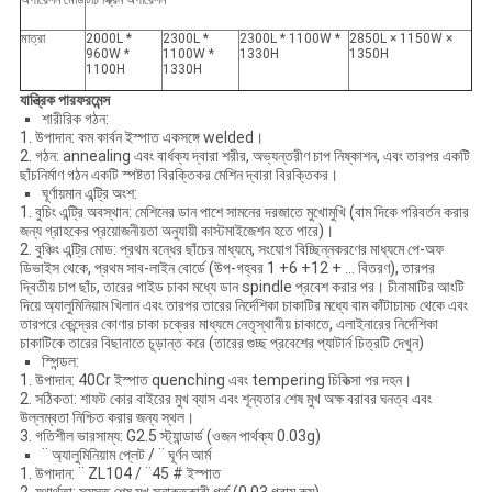
অপারেশন মোড
টাচ স্ক্রিন অপারেশন
মাত্রা
2000L *
2300L *
2300L * 1100W *
2850L × 1150W ×
960W *
1100W *
1330H
1350H
1100H
1330H
যান্ত্রিক পারফরমেন্স
শারীরিক গঠন:
1. উপাদান: কম কার্বন ইস্পাত একসঙ্গে welded।
2. গঠন: annealing এবং বার্ধক্য দ্বারা শরীর, অভ্যন্তরীণ চাপ নিষ্কাশন, এবং তারপর একটি
ছাঁচনির্মাণ গঠন একটি স্পষ্টতা বিরক্তিকর মেশিন দ্বারা বিরক্তিকর।
ঘূর্ণায়মান এন্ট্রি অংশ:
1. বুচিং এন্ট্রি অবস্থান: মেশিনের ডান পাশে সামনের দরজাতে মুখোমুখি (বাম দিকে পরিবর্তন করার
জন্য গ্রাহকের প্রয়োজনীয়তা অনুযায়ী কাস্টমাইজেশন হতে পারে)।
2. বুঞ্চিং এন্ট্রি মোড: প্রথম বন্ধের ছাঁচের মাধ্যমে, সংযোগ বিচ্ছিন্নকরণের মাধ্যমে পে-অফ
ডিভাইস থেকে, প্রথম সাব-লাইন বোর্ডে (উপ-গহ্বর 1 +6 +12 + ... বিতরণ), তারপর
দ্বিতীয় চাপ ছাঁচ, তারের গাইড চাকা মধ্যে ডান spindle প্রবেশ করার পর। চীনামাটির আংটি
দিয়ে অ্যালুমিনিয়াম খিলান এবং তারপর তারের নির্দেশিকা চাকাটির মধ্যে বাম কাঁটাচামচ থেকে এবং
তারপরে কেন্দ্রের কোণার চাকা চক্রের মাধ্যমে নেতৃস্থানীয় চাকাতে, এলাইনারের নির্দেশিকা
চাকাটিকে তারের বিছানাতে চূড়ান্ত করে (তারের গুচ্ছ প্রবেশের প্যাটার্ন চিত্রটি দেখুন)
স্পিন্ডল:
1. উপাদান: 40Cr ইস্পাত quenching এবং tempering চিকিত্সা পর দহন।
2. সঠিকতা: শাফট কোর বাইরের মুখ ব্যাস এবং শূন্যতার শেষ মুখ অক্ষ বরাবর ঘনত্ব এবং
উল্লম্বতা নিশ্চিত করার জন্য স্থল।
3. গতিশীল ভারসাম্য: G2.5 স্ট্যান্ডার্ড (ওজন পার্থক্য 0.03g)
¨ অ্যালুমিনিয়াম প্লেট / ¨ ঘূর্ণন আর্ম
1. উপাদান: ¨ ZL104 / ¨45 # ইস্পাত