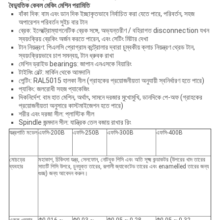
বৈদ্যুতিক কেবল মেকিং মেশিন পরামিতি
বাঁকা দিক: বাম এবং ডান দিক ইচ্ছাকৃতভাবে নির্বাচিত করা যেতে পারে, পরিবর্তন, সহজ
অপারেশন পরিবর্তন সুইচ বার টান
ব্রেক: ইলেক্ট্রোম্যাগনেটিক ব্রেক সঙ্গে, অভ্যন্তরীণ / বহিরাগত disconnection যখন
স্বয়ংক্রিয় ব্রেকিং অর্জন করতে পারেন, এবং সেটিং মিটার দেখা
টান নিয়ন্ত্রণ: পিএলসি প্রোগ্রাম কন্ট্রোলার দ্বারা চুম্বকীয় ক্লাচ নিয়ন্ত্রণ থ্রেড টান,
স্বয়ংক্রিয়ভাবে চাপ সমন্বয়, টান ধ্রুবক রাখা
মেশিন ড্রাইভ bearings: জাপান এনএসকে বিয়ারিং
টাইমিং বেল্ট: মার্কিন থেকে আমদানি
পেন্টিং: RAL5015 হালকা নীল (গ্রাহকের প্রয়োজনীয়তা অনুযায়ী স্বনির্ধারণ হতে পারে)
প্যাকিং: জলরোধী সহজ প্যাকেজিং
দিকনির্দেশ: বাম হাত মেশিন, অর্থাৎ, সামনে দরজার মুখোমুখি, ডানদিকে পে-অফ (গ্রাহকের
প্রয়োজনীয়তা অনুসারে কাস্টমাইজেশন হতে পারে)
শরীর এবং দরজা সীল: প্লাস্টিক সীল
Spindle জন্মদান সীল: যান্ত্রিক তেল বজায় রাখার রিং
যন্ত্রপাতি মডেল
এফসি-200B
এফসি-250B
এফসি-300B
এফসি-400B
মোচড়ের
মহাকাশ, চিকিৎসা যন্ত্র, সেলফোন, নোটবুক পিসি এবং অতি সূক্ষ্ম কন্ডাকটর (উপরের খাদ তারের
ব্যবহার
সাতটি পিসি উপরে, চুনযুক্ত তারের, রূপালী জ্যাকেটেড তারের এবং enamelled তারের জন্য
গুচ্ছ) জন্য আবেদন করুন।