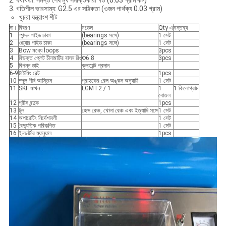
2. যথার্থতা: সমস্ত শেষ মুখ সনাক্তকারী গর্ত (0.03 গ্রাম কম)
3. গতিশীল ভারসাম্য: G2.5 এর সঠিকতা (ওজন পার্থক্য 0.03 গ্রাম)
খুচরা যন্ত্রাংশ শীট
না।
বিবরণ
মডেল
Qty এ
মন্তব্য
1
স্পন্দন গাইড চাকা
(bearings সঙ্গে)
1 সেট
2
ওয়্যার গাইড চাকা
(bearings সঙ্গে)
1 সেট
3
Bow মধ্যে loops
3pcs
4
বিভক্ত প্লেট চীনামাটির বাসন রিং
Φ6.8
3pcs
5
বিপন্ন ডাই
ক্লায়েন্ট প্রদান
6-9
টাইমিং বেল্ট
1pcs
10
স্পুল শীর্ষ আস্তিন
গ্রাহকের রেল অঙ্কন অনুযায়ী
1 সেট
11
SKF মাখন
LGMT2 / 1
1
1 কিলোগ্রাম
বোতল
12
গ্রীস বন্দুক
1pcs
13
টুল
হেক্স রেঞ্চ, খোলা রেঞ্চ এবং ইত্যাদি সঙ্গে
1 সেট
14
অপারেটিং নির্দেশাবলী
1 সেট
15
বৈদ্যুতিক পরিকল্পিত
1 সেট
16
ইনভার্টার ম্যানুয়াল
1pcs