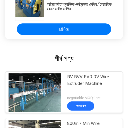
আল্ট্রা ফাইন প্লাস্টিক এক্সট্রুডার মেশিন / বৈদ্যুতিক
কেবল মেকিং মেশিন
চালিয়ে
শীর্ষ পণ্য
BV BVV BVR RV Wire
Extruder Machine
negotiable MOQ:1set
যোগাযোগ
800m / Min Wire