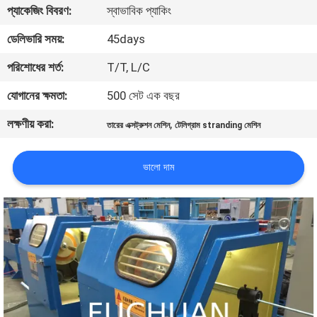
প্যাকেজিং বিবরণ:
স্বাভাবিক প্যাকিং
কারখানা
ডেলিভারি সময়:
45days
পরিদর্শন
পরিশোধের শর্ত:
T/T, L/C
যোগানের ক্ষমতা:
500 সেট এক বছর
গুণমান
লক্ষণীয় করা:
,
তারের এক্সট্রুশন মেশিন
টেলিগ্রাম stranding মেশিন
নিয়ন্ত্রণ
ভালো দাম
আমাদের
সাথে
যোগাযোগ
খবর