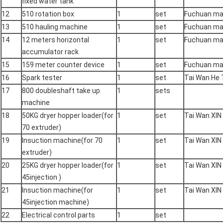
fixed water tank
12
510 rotation box
1
set
Fuchuan m
13
510 hauling machine
1
set
Fuchuan m
14
12 meters horizontal
1
set
Fuchuan m
accumulator rack
15
159 meter counter device
1
set
Fuchuan m
16
Spark tester
1
set
Tai Wan He 
17
800 doubleshaft take up
1
sets
machine
18
50KG dryer hopper loader(for
1
set
Tai Wan XIN 
70 extruder)
19
Insuction machine(for 70
1
set
Tai Wan XIN 
extruder)
20
25KG dryer hopper loader(for
1
set
Tai Wan XIN 
45injection )
21
Insuction machine(for
1
set
Tai Wan XIN 
45injection machine)
22
Electrical control parts
1
set