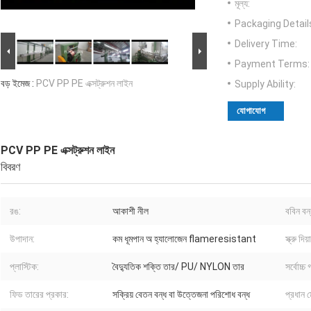
মূল্য:
Packaging Detail
Delivery Time:
Payment Terms:
বড় ইমেজ :
PCV PP PE এক্সট্রুশন লাইন
Supply Ability:
যোগাযোগ
PCV PP PE এক্সট্রুশন লাইন
বিবরণ
রঙ:
আকাশী নীল
ববিন বন
উপাদান:
কম ধূমপান অ হ্যালোজেন flameresistant
স্ক্রু দিয়া
প্লাস্টিক:
বৈদ্যুতিক শক্তি তার/ PU/ NYLON তার
সর্বোচ্চ 
ফিড তারের প্রকার:
সক্রিয় বেতন বন্ধ বা উত্তেজনা পরিশোধ বন্ধ
প্রধান 