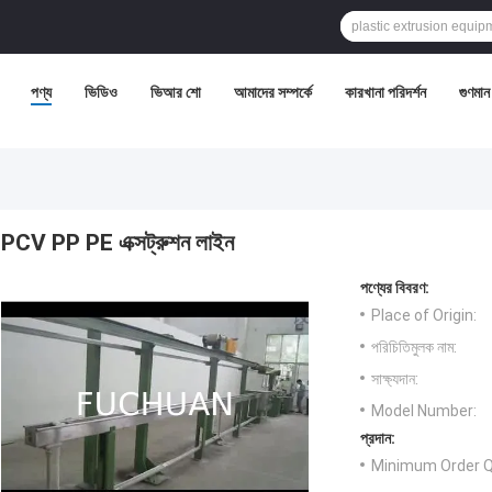
পণ্য
ভিডিও
ভিআর শো
আমাদের সম্পর্কে
কারখানা পরিদর্শন
গুণমান 
PCV PP PE এক্সট্রুশন লাইন
পণ্যের বিবরণ:
Place of Origin:
পরিচিতিমুলক নাম:
সাক্ষ্যদান:
Model Number:
প্রদান:
Minimum Order Q