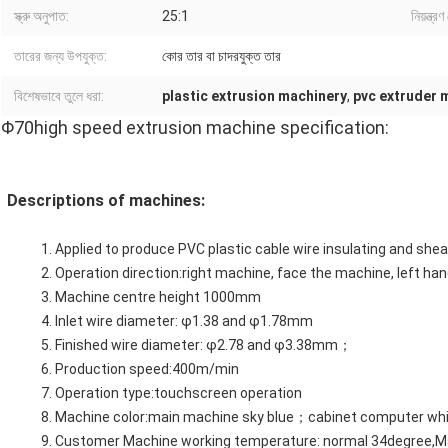
স্ক্রু অনুপাত:
25:1
নিয়ন্ত্র
তারের জন্য উপযুক্ত:
কোর তার বা চাদরযুক্ত তার
বিশেষভাবে তুলে ধরা:
plastic extrusion machinery
,
pvc extruder 
Φ70high speed extrusion machine specification:
Descriptions of machines:
1. Applied to produce PVC plastic cable wire insulating and shea
2. Operation direction:right machine, face the machine, left han
3. Machine centre height 1000mm
4. Inlet wire diameter: φ1.38 and φ1.78mm
5. Finished wire diameter: φ2.78 and φ3.38mm；
6. Production speed:400m/min
7. Operation type:touchscreen operation
8. Machine color:main machine sky blue；cabinet computer wh
9. Customer Machine working temperature: normal 34degree,M