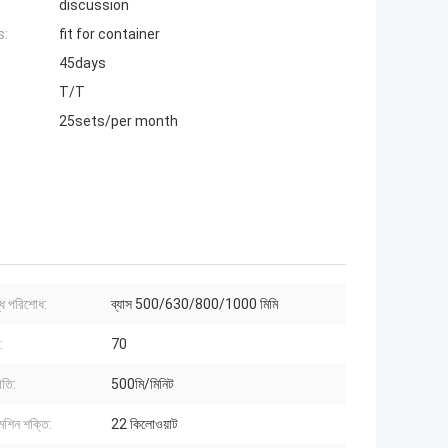
discussion
s:
fit for container
45days
T/T
25sets/per month
্ধ পরিশোধ:
ব্যাস 500/630/800/1000 মিমি
:
70
গতি:
500মি/মিনিট
মেশিন শক্তি:
22 কিলোওয়াট