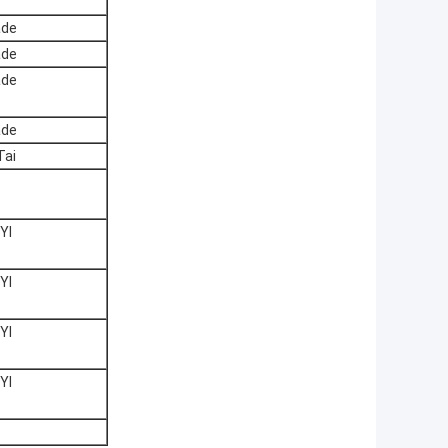
ade
ade
ade
ade
Tai
YI
YI
YI
YI