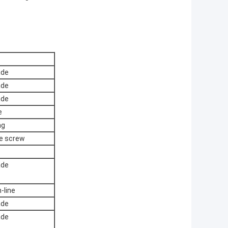
ade
ade
ade
e
ng
e screw
ade
-line
ade
ade