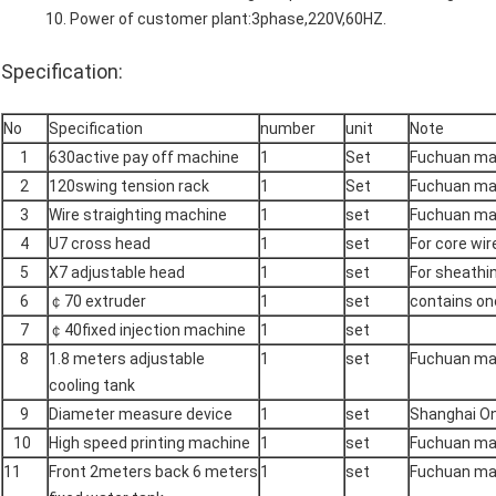
10. Power of customer plant:3phase,220V,60HZ.
Specification:
No
Specification
number
unit
Note
1
630active pay off machine
1
Set
Fuchuan m
2
120swing tension rack
1
Set
Fuchuan m
3
Wire straighting machine
1
set
Fuchuan m
4
U7 cross head
1
set
For core wir
5
X7 adjustable head
1
set
For sheathi
6
￠70 extruder
1
set
contains on
7
￠40fixed injection machine
1
set
8
1.8 meters adjustable
1
set
Fuchuan m
cooling tank
9
Diameter measure device
1
set
Shanghai On
10
High speed printing machine
1
set
Fuchuan m
11
Front 2meters back 6 meters
1
set
Fuchuan m