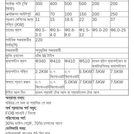
সর্বোচ্চ গতি (মি/
300
400
500
500
200
200
মিনিট)
এক্সট্রুশন আউটপুট
40
70
100
150
200
250
প্রধান মেশিনের জন্য
11
15
18.5
22
30
37
শক্তি (KW)
তারের ব্যাস
Φ0.5-
Φ0.6-
Φ0.8-
Φ1.5-
Φ5.0-20
Φ6.0-25
3.0
4.0
8.0
12
সর্বাধিক সঞ্চয়কারীর
220
দৈর্ঘ্য(মি)
সঞ্চয়কারী
অনুভূমিক সঞ্চয়কারী
কুলিং চ্যানেল
ভাঁজ W টাইপ
ক্যাপস্টান ব্যাস
Φ340
Φ410
Φ410
Φ510
ডাবল হুইল ক্যাপস্ট্যান বা
ক্যাটারপিলার ক্যাপস্ট্যান
ক্যাপস্টান শক্তি
2.2KW
৩.৭
৩.৭
5.5KW
7.5KW
7.5KW
কিলোওয়াট
কিলোওয়াট
ক্ষমতা গ্রহণ করুন
৩.৭
৩.৭
5.0KW
7.5KW
7.5KW
7.5KW
কিলোওয়াট
কিলোওয়াট
টাইপ আপ নিন
ডাবল শ্যাফট টেক আপ বা শ্যাফটলেস টেক আপ
অন্যান্য তথ্য:
সক্রিয় পে অফ বা প্যাসিভ পে অফ
অর্থ প্রদানের শর্ত সমুহ:
FOB সাংহাই / নিংবো
পরিশোধের শর্ত:
30% ডাউন পেমেন্ট, 70% চালানের আগে
ডেলিভারি সময়:
ডাউনপেমেন্ট পাওয়ার 45 দিন পরে