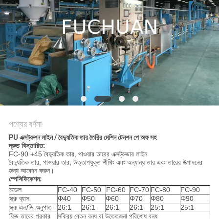
মামলা
সাইট
ম্যাপ
PRIVACY
POLICY
পণ্যের বর্ণনা
PU এক্সট্রুশন লাইন / বৈদ্যুতিক তার তৈরির মেশিন টেনশন পে অফ সহ
দ্রুত বিস্তারিত:
FC-90 +45 বৈদ্যুতিক তার, পাওয়ার তারের এক্সট্রুডার লাইন
বৈদ্যুতিক তার, পাওয়ার তার, উত্তাপযুক্ত শীথিং এবং অন্যান্য তার এবং তারের উত্পাদনের
জন্য আবেদন করুন।
স্পেসিফিকেশন:
মডেল
FC-40
FC-50
FC-60
FC-70
FC-80
FC-90
স্ক্রু ব্যাস
Φ40
Φ50
Φ60
Φ70
Φ80
Φ90
স্ক্রু এল/ডি অনুপাত
26:1
26:1
26:1
26:1
25:1
25:1
ফিড তারের প্রকার
সক্রিয় বেতন বন্ধ বা উত্তেজনা পরিশোধ বন্ধ