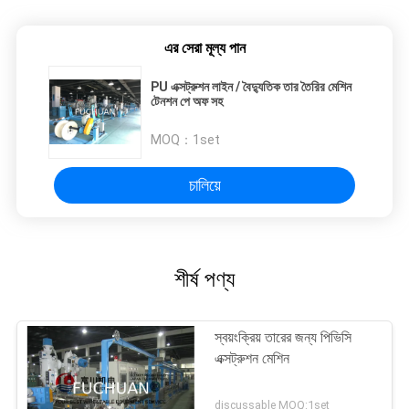
এর সেরা মূল্য পান
PU এক্সট্রুশন লাইন / বৈদ্যুতিক তার তৈরির মেশিন
টেনশন পে অফ সহ
MOQ：
1set
চালিয়ে
শীর্ষ পণ্য
স্বয়ংক্রিয় তারের জন্য পিভিসি
এক্সট্রুশন মেশিন
discussable MOQ:1set