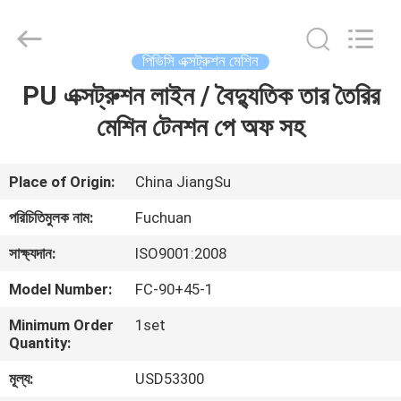
Kunshan
Fuchuan
Electrical
and
Mechanical
পিভিসি এক্সট্রুশন মেশিন
Co.,ltd.
All
Rights
PU এক্সট্রুশন লাইন / বৈদ্যুতিক তার তৈরির
বাড়ি
Reserved.
মেশিন টেনশন পে অফ সহ
পণ্য
Place of Origin:
China JiangSu
ভিডিও
পরিচিতিমুলক নাম:
Fuchuan
সাক্ষ্যদান:
ISO9001:2008
ভিআর
Model Number:
FC-90+45-1
শো
Minimum Order
1set
Quantity:
আমাদের
মূল্য:
USD53300
সম্পর্কে