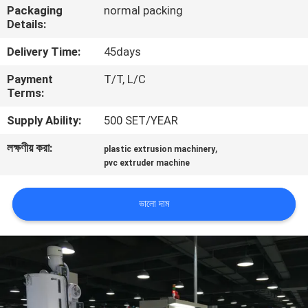
Packaging
normal packing
Details:
কারখানা
Delivery Time:
45days
পরিদর্শন
Payment
T/T, L/C
Terms:
গুণমান
Supply Ability:
500 SET/YEAR
নিয়ন্ত্রণ
লক্ষণীয় করা:
,
plastic extrusion machinery
pvc extruder machine
আমাদের
সাথে
ভালো দাম
যোগাযোগ
খবর