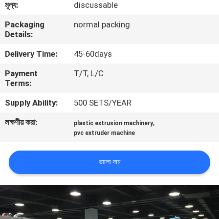
মূল্য:
discussable
কারখানা
Packaging
normal packing
Details:
পরিদর্শন
Delivery Time:
45-60days
গুণমান
Payment
T/T, L/C
Terms:
নিয়ন্ত্রণ
Supply Ability:
500 SETS/YEAR
আমাদের
লক্ষণীয় করা:
,
plastic extrusion machinery
pvc extruder machine
সাথে
যোগাযোগ
ভালো দাম
খবর