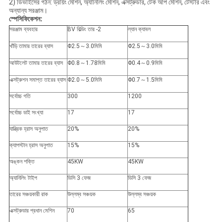
2) ডিভাইসের গঠন: ড্রয়িং মেশিন, অ্যানিলিং মেশিন, এক্সট্রুডার, টেক আপ মেশিন, টেস্টার এবং
অন্যান্য সরঞ্জাম।
স্পেসিফিকেশন:
সরঞ্জাম ব্যবহার
BV বিল্ডিং তার -2
ল্যান ক্যাবল
খাঁড়ি তামার তারের ব্যাস
Φ2.5～3.0মিমি
Φ2.5～3.0মিমি
আউটলেট তামার তারের ব্যাস
Φ0.8～1.78মিমি
Φ0.4～0.9মিমি
এক্সট্রুশন সমাপ্ত তারের ব্যাস
Φ2.0～5.0মিমি
Φ0.7～1.5মিমি
সর্বোচ্চ গতি
300
1200
সর্বোচ্চ ডাই সংখ্যা
17
17
যান্ত্রিক হ্রাস অনুপাত
20%
20%
ক্যাপস্টান হ্রাস অনুপাত
15%
15%
অঙ্কন শক্তি
45KW
45KW
অ্যানিলিং টাইপ
ডিসি 3 ফেজ
ডিসি 3 ফেজ
তারের সঞ্চয়কারী রাক
উল্লম্ব সঞ্চয়ক
উল্লম্ব সঞ্চয়ক
এক্সট্রুডার প্রধান মেশিন
70
65