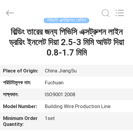
Kunshan
Fuchuan
Electrical
and
Mechanical
পিভিসি এক্সট্রুশন মেশিন
Co.,ltd.
All
Rights
বিল্ডিং তারের জন্য পিভিসি এক্সট্রুশন লাইন
বাড়ি
Reserved.
ড্রয়িং ইনলেট দিয়া 2.5-3 মিমি আউট দিয়া
পণ্য
0.8-1.7 মিমি
ভিডিও
Place of Origin:
China JiangSu
পরিচিতিমুলক নাম:
Fuchuan
ভিআর
সাক্ষ্যদান:
ISO9001:2008
শো
Model Number:
Building Wire Production Line
আমাদের
Minimum Order
1set
Quantity:
সম্পর্কে