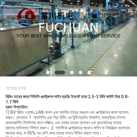
মামলা
সাইট
ম্যাপ
PRIVACY
POLICY
পণ্যের বর্ণনা
বিল্ডিং তারের জন্য পিভিসি এক্সট্রুশন লাইন ড্রয়িং ইনলেট ডায়া 2.5-3 মিমি আউট দিয়া 0.8-
1.7 মিমি
দ্রুত বিস্তারিত:
1) BV বিল্ডিং ওয়্যার, LAN কেবল এবং স্থানীয় তারের অঙ্কন এবং এক্সট্রুডের জন্য আবেদন
করুন। যোগ্যতা: 1. অ্যানিলিং এবং প্রি-হিটিং এর ইন্টিগ্রেটেড ডিজাইন, স্বয়ংক্রিয় টেনশন
অ্যাডজাস্টিং সিস্টেমের সাথে সজ্জিত, এবং তামার তারের প্রসারণ এবং কন্ডাকটরের তারের
ব্যাসের অভিন্নতা নিশ্চিত করুন। .2. প্লাস্টিক এক্সট্রুডার প্রধান মেশিন অ-নিয়ন্ত্রিত ক্রসহেড
ব্যবহার করে, যা 95% এর বেশি কোর তারের ঘনত্ব নিশ্চিত করতে পারে।